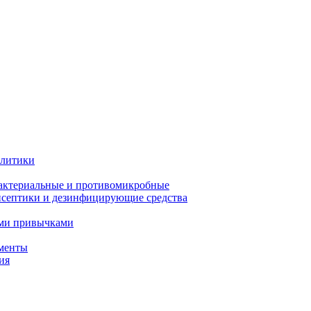
олитики
актериальные и противомикробные
септики и дезинфицирующие средства
ыми привычками
менты
ия