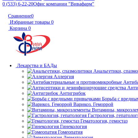
0 (533) 6-22-20
Офис компании "Вивафарм"
Сравнение
0
Избранные товары
0
Корзина
0
Лекарства и БАДы
Анальгетики, спазм
Аллергия
Антиб
Анти
Антигрибок
Борьба с вредн
Варикоз. Геморрой
Витамины, микроэле
Гастрология, гепатолог
Гематология, гемостаз
Гинекология
Гомеопатия
Дерматология