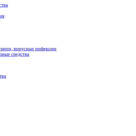
ства
ия
 грипп, вирусные инфекции
рные средства
тва