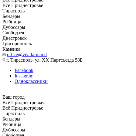
Всё Приднестровье
Тирасполь
Бендеры
Рыбница
Дубоссары
Слободзея
Днестровск
Григориополь
Каменка
office@vivafarm.md
г. Тирасполь, ул. ХХ Партсъезда 58Б
Facebook
Instagram
Одноклассники
Ваш город
Всё Приднестровье
Всё Приднестровье
Тирасполь
Бендеры
Рыбница
Дубоссары
Слободзея