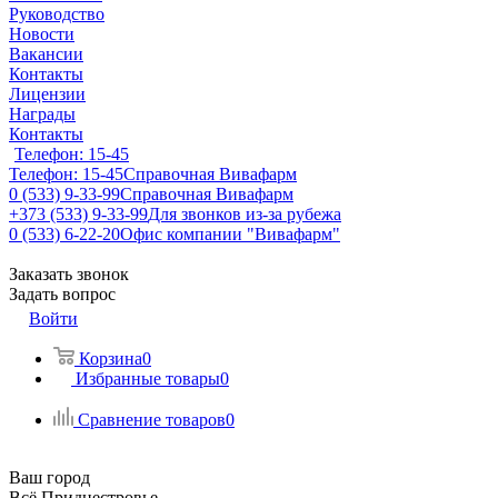
Руководство
Новости
Вакансии
Контакты
Лицензии
Награды
Контакты
Телефон: 15-45
Телефон: 15-45
Справочная Вивафарм
0 (533) 9-33-99
Справочная Вивафарм
+373 (533) 9-33-99
Для звонков из-за рубежа
0 (533) 6-22-20
Офис компании "Вивафарм"
Заказать звонок
Задать вопрос
Войти
Корзина
0
Избранные товары
0
Сравнение товаров
0
Ваш город
Всё Приднестровье