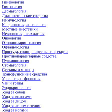
Гинекология
Гомеопатия
Дерматология
Диагностические средства
Иммунология
Кардиология, ангиология
Местные анестетики
Неврология, психиатрия
Онкология
Оториноларингология
Офтальмология
Простуда, грипп, вирусные инфекции
Противопаразитарные средства
Пульмонология
Стоматология
Суставы и мышцы
Трансфузионные средства
Урология, нефрология
Чаи и травы
Эндокринология
Уход за собой
Уход за волосами
Уход за лицом
Уход за лицом и телом
Уход за ногами