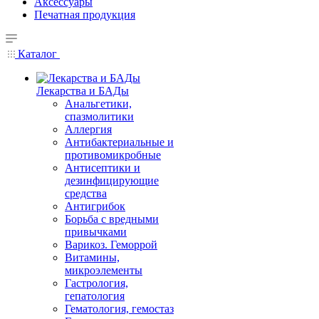
Аксессуары
Печатная продукция
Каталог
Лекарства и БАДы
Анальгетики,
спазмолитики
Аллергия
Антибактериальные и
противомикробные
Антисептики и
дезинфицирующие
средства
Антигрибок
Борьба с вредными
привычками
Варикоз. Геморрой
Витамины,
микроэлементы
Гастрология,
гепатология
Гематология, гемостаз