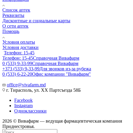
Список аптек
Реквизиты
Дисконтные и социальные карты
О сети аптек
Помощь
Условия оплаты
Условия доставки
Телефон: 15-45
Телефон: 15-45
Справочная Вивафарм
0 (533) 9-33-99
Справочная Вивафарм
+373 (533) 9-33-99
Для звонков из-за рубежа
0 (533) 6-22-20
Офис компании "Вивафарм"
office@vivafarm.md
г. Тирасполь, ул. ХХ Партсъезда 58Б
Facebook
Instagram
Одноклассники
2026 © Вивафарм — ведущая фармацевтическая компания
Приднестровья.