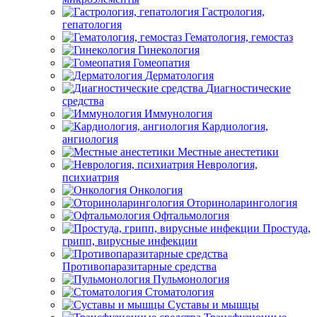
Гастрология,
гепатология
Гематология, гемостаз
Гинекология
Гомеопатия
Дерматология
Диагностические
средства
Иммунология
Кардиология,
ангиология
Местные анестетики
Неврология,
психиатрия
Онкология
Оториноларингология
Офтальмология
Простуда,
грипп, вирусные инфекции
Противопаразитарные средства
Пульмонология
Стоматология
Суставы и мышцы