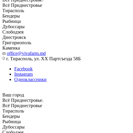
Всё Приднестровье
Тирасполь
Бендеры
Рыбница
Дубоссары
Слободзея
Днестровск
Григориополь
Каменка
office@vivafarm.md
г. Тирасполь, ул. ХХ Партсъезда 58Б
Facebook
Instagram
Одноклассники
Ваш город
Всё Приднестровье
Всё Приднестровье
Тирасполь
Бендеры
Рыбница
Дубоссары
Слободзея