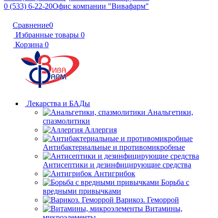
0 (533) 6-22-20
Офис компании "Вивафарм"
Сравнение
0
Избранные товары
0
Корзина
0
Лекарства и БАДы
Анальгетики,
спазмолитики
Аллергия
Антибактериальные и противомикробные
Антисептики и дезинфицирующие средства
Антигрибок
Борьба с
вредными привычками
Варикоз. Геморрой
Витамины,
микроэлементы