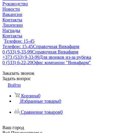
Руководство
Новости
Вакансии
Контакты
Лицензии
Награды
Контакты
Телефон: 15-45
Телефон: 15-45
Справочная Вивафарм
0 (533) 9-33-99
Справочная Вивафарм
+373 (533) 9-33-99
Для звонков из-за рубежа
0 (533) 6-22-20
Офис компании "Вивафарм"
Заказать звонок
Задать вопрос
Войти
Корзина
0
Избранные товары
0
Сравнение товаров
0
Ваш город
Всё Приднестровье