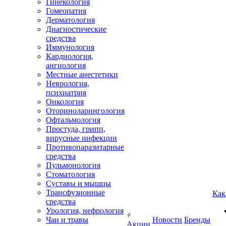
Гинекология
Гомеопатия
Дерматология
Диагностические
средства
Иммунология
Кардиология,
ангиология
Местные анестетики
Неврология,
психиатрия
Онкология
Оториноларингология
Офтальмология
Простуда, грипп,
вирусные инфекции
Противопаразитарные
средства
Пульмонология
Стоматология
Суставы и мышцы
Трансфузионные
Как
средства
Урология, нефрология
Чаи и травы
Новости
Бренды
Акции