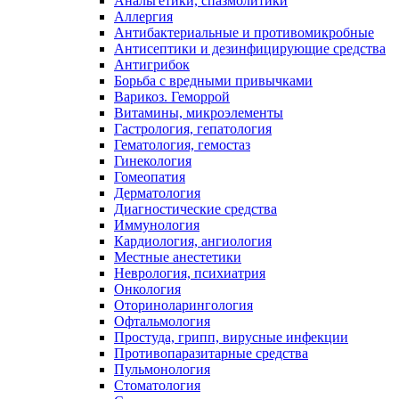
Анальгетики, спазмолитики
Аллергия
Антибактериальные и противомикробные
Антисептики и дезинфицирующие средства
Антигрибок
Борьба с вредными привычками
Варикоз. Геморрой
Витамины, микроэлементы
Гастрология, гепатология
Гематология, гемостаз
Гинекология
Гомеопатия
Дерматология
Диагностические средства
Иммунология
Кардиология, ангиология
Местные анестетики
Неврология, психиатрия
Онкология
Оториноларингология
Офтальмология
Простуда, грипп, вирусные инфекции
Противопаразитарные средства
Пульмонология
Стоматология