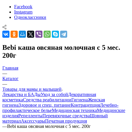
Facebook
Instagram
Одноклассники
Bebi каша овсяная молочная с 5 мес.
200г
Главная
—
Каталог
—
Товары для мамы и малышей
Лекарства и БАДы
Уход за собой
Декоративная
косметика
Средства реабилитации
Гигиена
Женская
гигиена
Здоровое и спец. питание
Контрацепция
Лечебно-
профилактическое белье
Медицинская техника
Медицинские
изделия
Репелленты
Перевязочные средства
Шовный
материал
Аксессуары
Печатная продукция
—
Bebi каша овсяная молочная с 5 мес. 200г