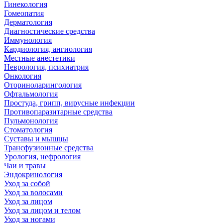
Гинекология
Гомеопатия
Дерматология
Диагностические средства
Иммунология
Кардиология, ангиология
Местные анестетики
Неврология, психиатрия
Онкология
Оториноларингология
Офтальмология
Простуда, грипп, вирусные инфекции
Противопаразитарные средства
Пульмонология
Стоматология
Суставы и мышцы
Трансфузионные средства
Урология, нефрология
Чаи и травы
Эндокринология
Уход за собой
Уход за волосами
Уход за лицом
Уход за лицом и телом
Уход за ногами