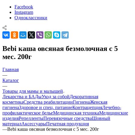
Facebook
Instagram
Одноклассники
Bebi каша овсяная безмолочная с 5
мес. 200г
Главная
—
Каталог
—
Товары для мамы и малышей
Лекарства и БАДы
Уход за собой
Декоративная
косметика
Средства реабилитации
Гигиена
Женская
гигиена
Здоровое и спец. питание
Контрацепция
Лечебно-
профилактическое белье
Медицинская техника
Медицинские
изделия
Репелленты
Перевязочные средства
Шовный
материал
Аксессуары
Печатная продукция
—
Bebi каша овсяная безмолочная с 5 мес. 200г