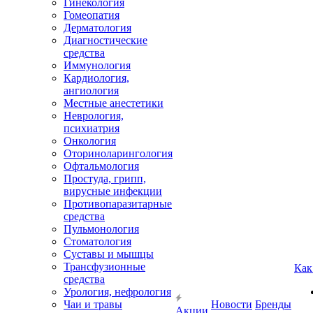
Гинекология
Гомеопатия
Дерматология
Диагностические
средства
Иммунология
Кардиология,
ангиология
Местные анестетики
Неврология,
психиатрия
Онкология
Оториноларингология
Офтальмология
Простуда, грипп,
вирусные инфекции
Противопаразитарные
средства
Пульмонология
Стоматология
Суставы и мышцы
Трансфузионные
Как
средства
Урология, нефрология
Чаи и травы
Новости
Бренды
Акции