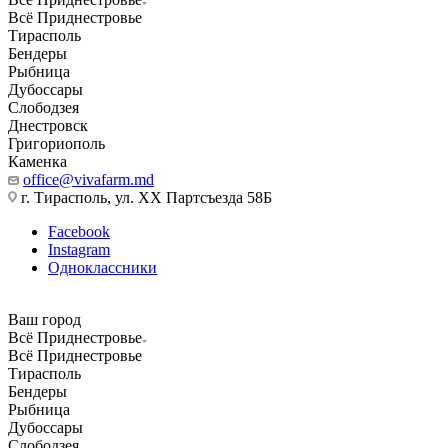
Всё Приднестровье
Тирасполь
Бендеры
Рыбница
Дубоссары
Слободзея
Днестровск
Григориополь
Каменка
office@vivafarm.md
г. Тирасполь, ул. ХХ Партсъезда 58Б
Facebook
Instagram
Одноклассники
Ваш город
Всё Приднестровье
Всё Приднестровье
Тирасполь
Бендеры
Рыбница
Дубоссары
Слободзея