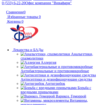
0 (533) 6-22-20
Офис компании "Вивафарм"
Сравнение
0
Избранные товары
0
Корзина
0
Лекарства и БАДы
Анальгетики,
спазмолитики
Аллергия
Антибактериальные и противомикробные
Антисептики и дезинфицирующие средства
Антигрибок
Борьба с
вредными привычками
Варикоз. Геморрой
Витамины,
микроэлементы