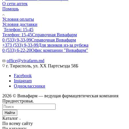
О сети аптек
Помощь
Условия оплаты
Условия доставки
Телефон: 15-45
Телефон: 15-45
Справочная Вивафарм
0 (533) 9-33-99
Справочная Вивафарм
+373 (533) 9-33-99
Для звонков из-за рубежа
0 (533) 6-22-20
Офис компании "Вивафарм"
office@vivafarm.md
г. Тирасполь, ул. ХХ Партсъезда 58Б
Facebook
Instagram
Одноклассники
2026 © Вивафарм — ведущая фармацевтическая компания
Приднестровья.
Найти
Каталог
По всему сайту
По каталогу