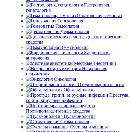
Гастрология,
гепатология
Гематология, гемостаз
Гинекология
Гомеопатия
Дерматология
Диагностические
средства
Иммунология
Кардиология,
ангиология
Местные анестетики
Неврология,
психиатрия
Онкология
Оториноларингология
Офтальмология
Простуда,
грипп, вирусные инфекции
Противопаразитарные средства
Пульмонология
Стоматология
Суставы и мышцы