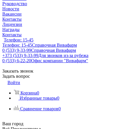
Руководство
Новости
Вакансии
Контакты
Лицензии
Награды
Контакты
Телефон: 15-45
Телефон: 15-45
Справочная Вивафарм
0 (533) 9-33-99
Справочная Вивафарм
+373 (533) 9-33-99
Для звонков из-за рубежа
0 (533) 6-22-20
Офис компании "Вивафарм"
Заказать звонок
Задать вопрос
Войти
Корзина
0
Избранные товары
0
Сравнение товаров
0
Ваш город
Всё Приднестровье