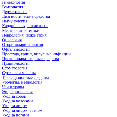
Гинекология
Гомеопатия
Дерматология
Диагностические средства
Иммунология
Кардиология, ангиология
Местные анестетики
Неврология, психиатрия
Онкология
Оториноларингология
Офтальмология
Простуда, грипп, вирусные инфекции
Противопаразитарные средства
Пульмонология
Стоматология
Суставы и мышцы
Трансфузионные средства
Урология, нефрология
Чаи и травы
Эндокринология
Уход за собой
Уход за волосами
Уход за лицом
Уход за лицом и телом
Уход за ногами