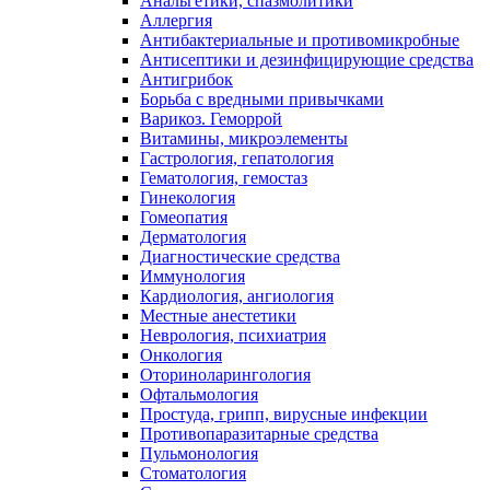
Анальгетики, спазмолитики
Аллергия
Антибактериальные и противомикробные
Антисептики и дезинфицирующие средства
Антигрибок
Борьба с вредными привычками
Варикоз. Геморрой
Витамины, микроэлементы
Гастрология, гепатология
Гематология, гемостаз
Гинекология
Гомеопатия
Дерматология
Диагностические средства
Иммунология
Кардиология, ангиология
Местные анестетики
Неврология, психиатрия
Онкология
Оториноларингология
Офтальмология
Простуда, грипп, вирусные инфекции
Противопаразитарные средства
Пульмонология
Стоматология