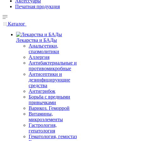
Аксессуары
Печатная продукция
Каталог
Лекарства и БАДы
Анальгетики,
спазмолитики
Аллергия
Антибактериальные и
противомикробные
Антисептики и
дезинфицирующие
средства
Антигрибок
Борьба с вредными
привычками
Варикоз. Геморрой
Витамины,
микроэлементы
Гастрология,
гепатология
Гематология, гемостаз