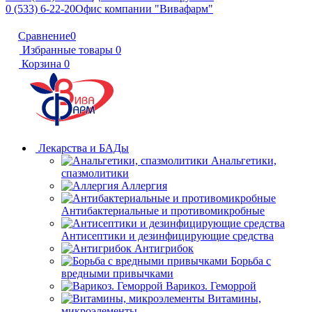
0 (533) 6-22-20
Офис компании "Вивафарм"
Сравнение
0
Избранные товары
0
Корзина
0
Лекарства и БАДы
Анальгетики,
спазмолитики
Аллергия
Антибактериальные и противомикробные
Антисептики и дезинфицирующие средства
Антигрибок
Борьба с
вредными привычками
Варикоз. Геморрой
Витамины,
микроэлементы