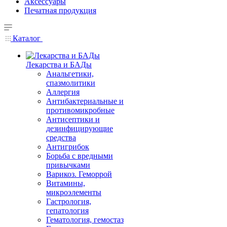
Аксессуары
Печатная продукция
Каталог
Лекарства и БАДы
Анальгетики,
спазмолитики
Аллергия
Антибактериальные и
противомикробные
Антисептики и
дезинфицирующие
средства
Антигрибок
Борьба с вредными
привычками
Варикоз. Геморрой
Витамины,
микроэлементы
Гастрология,
гепатология
Гематология, гемостаз