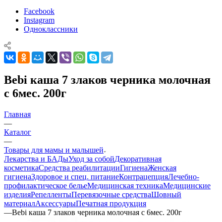
Facebook
Instagram
Одноклассники
Bebi каша 7 злаков черника молочная
с 6мес. 200г
Главная
—
Каталог
—
Товары для мамы и малышей
Лекарства и БАДы
Уход за собой
Декоративная
косметика
Средства реабилитации
Гигиена
Женская
гигиена
Здоровое и спец. питание
Контрацепция
Лечебно-
профилактическое белье
Медицинская техника
Медицинские
изделия
Репелленты
Перевязочные средства
Шовный
материал
Аксессуары
Печатная продукция
—
Bebi каша 7 злаков черника молочная с 6мес. 200г