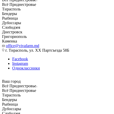
Всё Приднестровье
Тирасполь
Бендеры
Рыбница
Дубоссары
Слободзея
Днестровск
Григориополь
Каменка
office@vivafarm.md
г. Тирасполь, ул. ХХ Партсъезда 58Б
Facebook
Instagram
Одноклассники
Ваш город
Всё Приднестровье
Всё Приднестровье
Тирасполь
Бендеры
Рыбница
Дубоссары
Слободзея