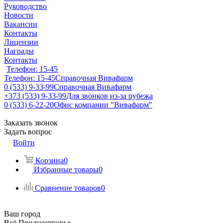
Руководство
Новости
Вакансии
Контакты
Лицензии
Награды
Контакты
Телефон: 15-45
Телефон: 15-45
Справочная Вивафарм
0 (533) 9-33-99
Справочная Вивафарм
+373 (533) 9-33-99
Для звонков из-за рубежа
0 (533) 6-22-20
Офис компании "Вивафарм"
Заказать звонок
Задать вопрос
Войти
Корзина
0
Избранные товары
0
Сравнение товаров
0
Ваш город
Всё Приднестровье