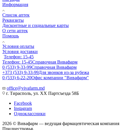
Информация
Список аптек
Реквизиты
Дисконтные и социальные карты
О сети аптек
Помощь
Условия оплаты
Условия доставки
Телефон: 15-45
Телефон: 15-45
Справочная Вивафарм
0 (533) 9-33-99
Справочная Вивафарм
+373 (533) 9-33-99
Для звонков из-за рубежа
0 (533) 6-22-20
Офис компании "Вивафарм"
office@vivafarm.md
г. Тирасполь, ул. ХХ Партсъезда 58Б
Facebook
Instagram
Одноклассники
2026 © Вивафарм — ведущая фармацевтическая компания
Приднестровья.