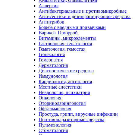
Анальгетики, спазмолитики
Аллергия
Антибактериальные и противомикробные
Антисептики и дезинфицирующие средства
Антигрибок
Борьба с вредными привычками
Варикоз. Геморрой
Витамины, микроэлементы
Гастрология, гепатология
Гематология, гемостаз
Гинекология
Гомеопатия
Дерматология
Диагностические средства
Иммунология
Кардиология, ангиология
Местные анестетики
Неврология, психиатрия
Онкология
Оториноларингология
Офтальмология
Простуда, грипп, вирусные инфекции
Противопаразитарные средства
Пульмонология
Стоматология