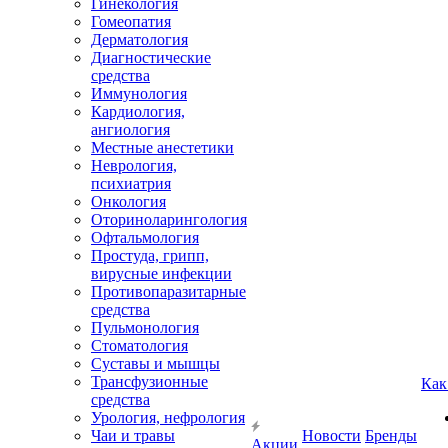
Гинекология
Гомеопатия
Дерматология
Диагностические
средства
Иммунология
Кардиология,
ангиология
Местные анестетики
Неврология,
психиатрия
Онкология
Оториноларингология
Офтальмология
Простуда, грипп,
вирусные инфекции
Противопаразитарные
средства
Пульмонология
Стоматология
Суставы и мышцы
Трансфузионные
Как
средства
Урология, нефрология
Чаи и травы
Новости
Бренды
Акции