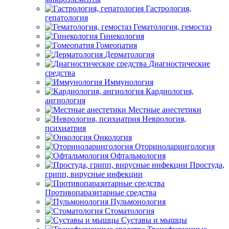
Гастрология,
гепатология
Гематология, гемостаз
Гинекология
Гомеопатия
Дерматология
Диагностические
средства
Иммунология
Кардиология,
ангиология
Местные анестетики
Неврология,
психиатрия
Онкология
Оториноларингология
Офтальмология
Простуда,
грипп, вирусные инфекции
Противопаразитарные средства
Пульмонология
Стоматология
Суставы и мышцы