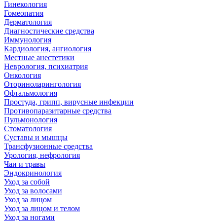
Гинекология
Гомеопатия
Дерматология
Диагностические средства
Иммунология
Кардиология, ангиология
Местные анестетики
Неврология, психиатрия
Онкология
Оториноларингология
Офтальмология
Простуда, грипп, вирусные инфекции
Противопаразитарные средства
Пульмонология
Стоматология
Суставы и мышцы
Трансфузионные средства
Урология, нефрология
Чаи и травы
Эндокринология
Уход за собой
Уход за волосами
Уход за лицом
Уход за лицом и телом
Уход за ногами