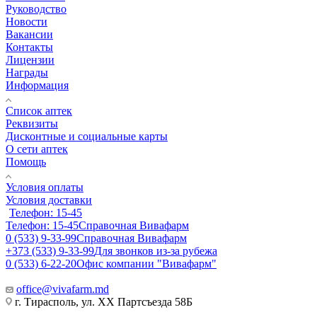
Руководство
Новости
Вакансии
Контакты
Лицензии
Награды
Информация
Список аптек
Реквизиты
Дисконтные и социальные карты
О сети аптек
Помощь
Условия оплаты
Условия доставки
Телефон: 15-45
Телефон: 15-45
Справочная Вивафарм
0 (533) 9-33-99
Справочная Вивафарм
+373 (533) 9-33-99
Для звонков из-за рубежа
0 (533) 6-22-20
Офис компании "Вивафарм"
office@vivafarm.md
г. Тирасполь, ул. ХХ Партсъезда 58Б