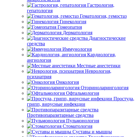
Гастрология,
гепатология
Гематология, гемостаз
Гинекология
Гомеопатия
Дерматология
Диагностические
средства
Иммунология
Кардиология,
ангиология
Местные анестетики
Неврология,
психиатрия
Онкология
Оториноларингология
Офтальмология
Простуда,
грипп, вирусные инфекции
Противопаразитарные средства
Пульмонология
Стоматология
Суставы и мышцы