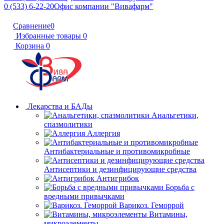
0 (533) 6-22-20
Офис компании "Вивафарм"
Сравнение
0
Избранные товары
0
Корзина
0
Лекарства и БАДы
Анальгетики,
спазмолитики
Аллергия
Антибактериальные и противомикробные
Антисептики и дезинфицирующие средства
Антигрибок
Борьба с
вредными привычками
Варикоз. Геморрой
Витамины,
микроэлементы