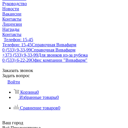
Руководство
Новости
Вакансии
Контакты
Лицензии
Награды
Контакты
Телефон: 15-45
Телефон: 15-45
Справочная Вивафарм
0 (533) 9-33-99
Справочная Вивафарм
+373 (533) 9-33-99
Для звонков из-за рубежа
0 (533) 6-22-20
Офис компании "Вивафарм"
Заказать звонок
Задать вопрос
Войти
Корзина
0
Избранные товары
0
Сравнение товаров
0
Ваш город
Всё Приднестровье