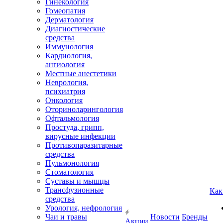
Гинекология
Гомеопатия
Дерматология
Диагностические
средства
Иммунология
Кардиология,
ангиология
Местные анестетики
Неврология,
психиатрия
Онкология
Оториноларингология
Офтальмология
Простуда, грипп,
вирусные инфекции
Противопаразитарные
средства
Пульмонология
Стоматология
Суставы и мышцы
Трансфузионные
Как
средства
Урология, нефрология
Чаи и травы
Новости
Бренды
Акции