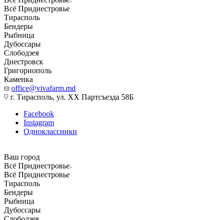
Всё Приднестровье
Тирасполь
Бендеры
Рыбница
Дубоссары
Слободзея
Днестровск
Григориополь
Каменка
office@vivafarm.md
г. Тирасполь, ул. ХХ Партсъезда 58Б
Facebook
Instagram
Одноклассники
Ваш город
Всё Приднестровье
Всё Приднестровье
Тирасполь
Бендеры
Рыбница
Дубоссары
Слободзея