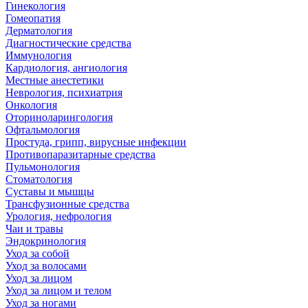
Гинекология
Гомеопатия
Дерматология
Диагностические средства
Иммунология
Кардиология, ангиология
Местные анестетики
Неврология, психиатрия
Онкология
Оториноларингология
Офтальмология
Простуда, грипп, вирусные инфекции
Противопаразитарные средства
Пульмонология
Стоматология
Суставы и мышцы
Трансфузионные средства
Урология, нефрология
Чаи и травы
Эндокринология
Уход за собой
Уход за волосами
Уход за лицом
Уход за лицом и телом
Уход за ногами