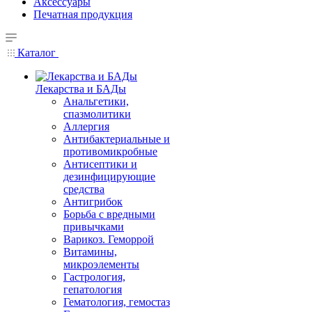
Аксессуары
Печатная продукция
Каталог
Лекарства и БАДы
Анальгетики,
спазмолитики
Аллергия
Антибактериальные и
противомикробные
Антисептики и
дезинфицирующие
средства
Антигрибок
Борьба с вредными
привычками
Варикоз. Геморрой
Витамины,
микроэлементы
Гастрология,
гепатология
Гематология, гемостаз