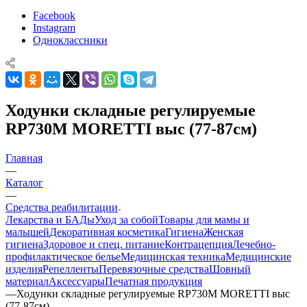
Facebook
Instagram
Одноклассники
Ходунки складные регулируемые
RP730M MORETTI выс (77-87см)
Главная
—
Каталог
—
Средства реабилитации
Лекарства и БАДы
Уход за собой
Товары для мамы и
малышей
Декоративная косметика
Гигиена
Женская
гигиена
Здоровое и спец. питание
Контрацепция
Лечебно-
профилактическое белье
Медицинская техника
Медицинские
изделия
Репелленты
Перевязочные средства
Шовный
материал
Аксессуары
Печатная продукция
—
Ходунки складные регулируемые RP730M MORETTI выс
(77-87см)