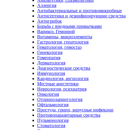
Анальгетики, спазмолитики
Аллергия
Антибактериальные и противомикробные
Антисептики и дезинфицирующие средства
Антигрибок
Борьба с вредными привычками
Варикоз. Геморрой
Витамины, микроэлементы
Гастрология, гепатология
Гематология, гемостаз
Гинекология
Гомеопатия
Дерматология
Диагностические средства
Иммунология
Кардиология, ангиология
Местные анестетики
Неврология, психиатрия
Онкология
Оториноларингология
Офтальмология
Простуда, грипп, вирусные инфекции
Противопаразитарные средства
Пульмонология
Стоматология