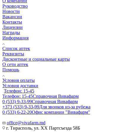
О компании
Руководство
Новости
Вакансии
Контакты
Лицензии
Награды
Информация
Список аптек
Реквизиты
Дисконтные и социальные карты
О сети аптек
Помощь
Условия оплаты
Условия доставки
Телефон: 15-45
Телефон: 15-45
Справочная Вивафарм
0 (533) 9-33-99
Справочная Вивафарм
+373 (533) 9-33-99
Для звонков из-за рубежа
0 (533) 6-22-20
Офис компании "Вивафарм"
office@vivafarm.md
г. Тирасполь, ул. ХХ Партсъезда 58Б