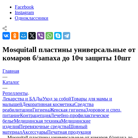
Facebook
Instagram
Одноклассники
Mosquitall пластины универсальные от
комаров б/запаха до 10ч защиты 10шт
Главная
—
Каталог
—
Репелленты
Лекарства и БАДы
Уход за собой
Товары для мамы и
малышей
Декоративная косметика
Средства
реабилитации
Гигиена
Женская гигиена
Здоровое и спец.
питание
Контрацепция
Лечебно-профилактическое
белье
Медицинская техника
Медицинские
изделия
Перевязочные средства
Шовный
материал
Аксессуары
Печатная продукция
—
Mosquitall пластины универсальные от комаров б/запаха до