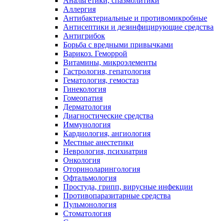
Анальгетики, спазмолитики
Аллергия
Антибактериальные и противомикробные
Антисептики и дезинфицирующие средства
Антигрибок
Борьба с вредными привычками
Варикоз. Геморрой
Витамины, микроэлементы
Гастрология, гепатология
Гематология, гемостаз
Гинекология
Гомеопатия
Дерматология
Диагностические средства
Иммунология
Кардиология, ангиология
Местные анестетики
Неврология, психиатрия
Онкология
Оториноларингология
Офтальмология
Простуда, грипп, вирусные инфекции
Противопаразитарные средства
Пульмонология
Стоматология