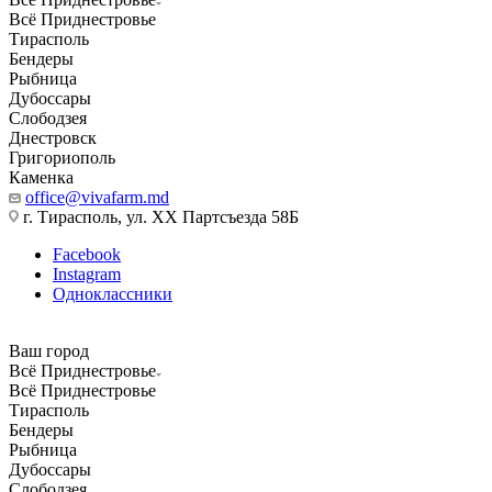
Всё Приднестровье
Тирасполь
Бендеры
Рыбница
Дубоссары
Слободзея
Днестровск
Григориополь
Каменка
office@vivafarm.md
г. Тирасполь, ул. ХХ Партсъезда 58Б
Facebook
Instagram
Одноклассники
Ваш город
Всё Приднестровье
Всё Приднестровье
Тирасполь
Бендеры
Рыбница
Дубоссары
Слободзея