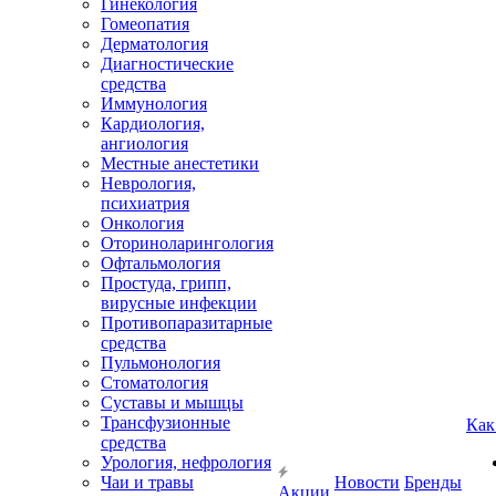
Гинекология
Гомеопатия
Дерматология
Диагностические
средства
Иммунология
Кардиология,
ангиология
Местные анестетики
Неврология,
психиатрия
Онкология
Оториноларингология
Офтальмология
Простуда, грипп,
вирусные инфекции
Противопаразитарные
средства
Пульмонология
Стоматология
Суставы и мышцы
Трансфузионные
Как
средства
Урология, нефрология
Чаи и травы
Новости
Бренды
Акции