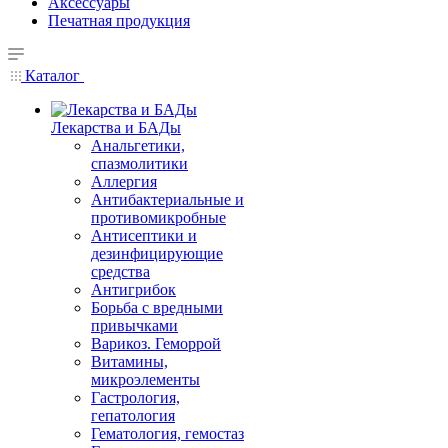
Аксессуары
Печатная продукция
Каталог
Лекарства и БАДы
Анальгетики,
спазмолитики
Аллергия
Антибактериальные и
противомикробные
Антисептики и
дезинфицирующие
средства
Антигрибок
Борьба с вредными
привычками
Варикоз. Геморрой
Витамины,
микроэлементы
Гастрология,
гепатология
Гематология, гемостаз