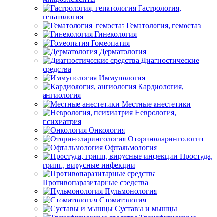
Гастрология,
гепатология
Гематология, гемостаз
Гинекология
Гомеопатия
Дерматология
Диагностические
средства
Иммунология
Кардиология,
ангиология
Местные анестетики
Неврология,
психиатрия
Онкология
Оториноларингология
Офтальмология
Простуда,
грипп, вирусные инфекции
Противопаразитарные средства
Пульмонология
Стоматология
Суставы и мышцы