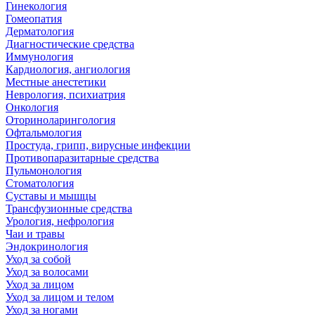
Гинекология
Гомеопатия
Дерматология
Диагностические средства
Иммунология
Кардиология, ангиология
Местные анестетики
Неврология, психиатрия
Онкология
Оториноларингология
Офтальмология
Простуда, грипп, вирусные инфекции
Противопаразитарные средства
Пульмонология
Стоматология
Суставы и мышцы
Трансфузионные средства
Урология, нефрология
Чаи и травы
Эндокринология
Уход за собой
Уход за волосами
Уход за лицом
Уход за лицом и телом
Уход за ногами