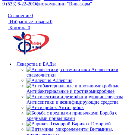
0 (533) 6-22-20
Офис компании "Вивафарм"
Сравнение
0
Избранные товары
0
Корзина
0
Лекарства и БАДы
Анальгетики,
спазмолитики
Аллергия
Антибактериальные и противомикробные
Антисептики и дезинфицирующие средства
Антигрибок
Борьба с
вредными привычками
Варикоз. Геморрой
Витамины,
микроэлементы