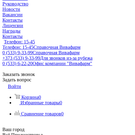
Руководство
Новости
Вакансии
Контакты
Лицензии
Награды
Контакты
Телефон: 15-45
Телефон: 15-45
Справочная Вивафарм
0 (533) 9-33-99
Справочная Вивафарм
+373 (533) 9-33-99
Для звонков из-за рубежа
0 (533) 6-22-20
Офис компании "Вивафарм"
Заказать звонок
Задать вопрос
Войти
Корзина
0
Избранные товары
0
Сравнение товаров
0
Ваш город
Всё Приднестровье