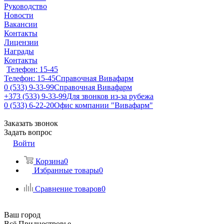
Руководство
Новости
Вакансии
Контакты
Лицензии
Награды
Контакты
Телефон: 15-45
Телефон: 15-45
Справочная Вивафарм
0 (533) 9-33-99
Справочная Вивафарм
+373 (533) 9-33-99
Для звонков из-за рубежа
0 (533) 6-22-20
Офис компании "Вивафарм"
Заказать звонок
Задать вопрос
Войти
Корзина
0
Избранные товары
0
Сравнение товаров
0
Ваш город
Всё Приднестровье