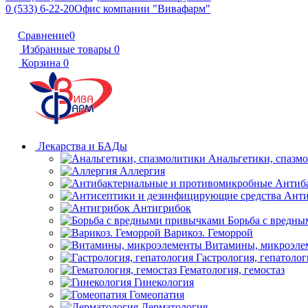
0 (533) 6-22-20
Офис компании "Вивафарм"
Сравнение
0
Избранные товары
0
Корзина
0
Лекарства и БАДы
Анальгетики, спазм
Аллергия
Антиб
Анти
Антигрибок
Борьба с вредн
Варикоз. Геморрой
Витамины, микроэле
Гастрология, гепатолог
Гематология, гемостаз
Гинекология
Гомеопатия
Дерматология