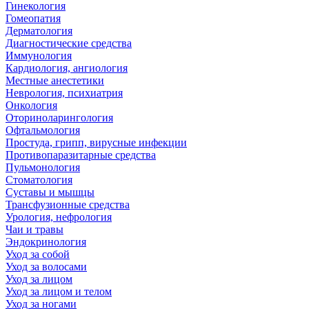
Гинекология
Гомеопатия
Дерматология
Диагностические средства
Иммунология
Кардиология, ангиология
Местные анестетики
Неврология, психиатрия
Онкология
Оториноларингология
Офтальмология
Простуда, грипп, вирусные инфекции
Противопаразитарные средства
Пульмонология
Стоматология
Суставы и мышцы
Трансфузионные средства
Урология, нефрология
Чаи и травы
Эндокринология
Уход за собой
Уход за волосами
Уход за лицом
Уход за лицом и телом
Уход за ногами