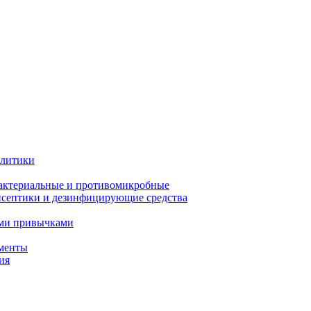
олитики
актериальные и противомикробные
септики и дезинфицирующие средства
ыми привычками
менты
ия