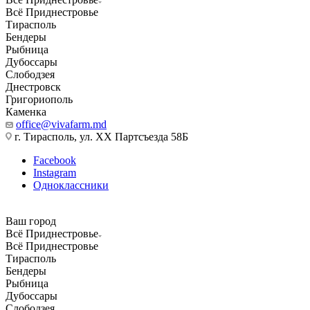
Всё Приднестровье
Тирасполь
Бендеры
Рыбница
Дубоссары
Слободзея
Днестровск
Григориополь
Каменка
office@vivafarm.md
г. Тирасполь, ул. ХХ Партсъезда 58Б
Facebook
Instagram
Одноклассники
Ваш город
Всё Приднестровье
Всё Приднестровье
Тирасполь
Бендеры
Рыбница
Дубоссары
Слободзея