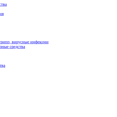
ства
ия
 грипп, вирусные инфекции
рные средства
тва