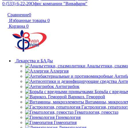
0 (533) 6-22-20
Офис компании "Вивафарм"
Сравнение
0
Избранные товары
0
Корзина
0
Лекарства и БАДы
Анальгетики, спазм
Аллергия
Антиб
Анти
Антигрибок
Борьба с вредн
Варикоз. Геморрой
Витамины, микроэле
Гастрология, гепатолог
Гематология, гемостаз
Гинекология
Гомеопатия
Дерматология