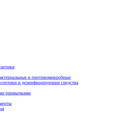
олитики
актериальные и противомикробные
септики и дезинфицирующие средства
ыми привычками
менты
ия