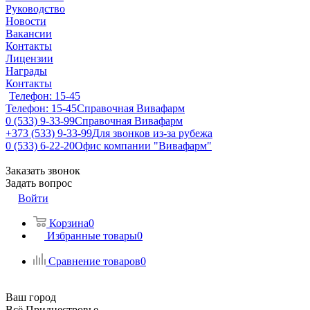
Руководство
Новости
Вакансии
Контакты
Лицензии
Награды
Контакты
Телефон: 15-45
Телефон: 15-45
Справочная Вивафарм
0 (533) 9-33-99
Справочная Вивафарм
+373 (533) 9-33-99
Для звонков из-за рубежа
0 (533) 6-22-20
Офис компании "Вивафарм"
Заказать звонок
Задать вопрос
Войти
Корзина
0
Избранные товары
0
Сравнение товаров
0
Ваш город
Всё Приднестровье