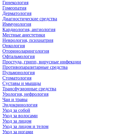
Гинекология
Гомеопатия
Дерматология
Диагностические средства
Иммунология
Кардиология, ангиология
Местные анестетики
Неврология, психиатрия
Онкология
Оториноларингология
Офтальмология
Простуда, грипп, вирусные инфекции
Противопаразитарные средства
Пульмонология
Стоматология
Суставы и мышцы
Трансфузионные средства
Урология, нефрология
Чаи и травы
Эндокринология
Уход за собой
Уход за волосами
Уход за лицом
Уход за лицом и телом
Уход за ногами