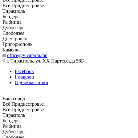
Всё Приднестровье
Тирасполь
Бендеры
Рыбница
Дубоссары
Слободзея
Днестровск
Григориополь
Каменка
office@vivafarm.md
г. Тирасполь, ул. ХХ Партсъезда 58Б
Facebook
Instagram
Одноклассники
Ваш город
Всё Приднестровье
Всё Приднестровье
Тирасполь
Бендеры
Рыбница
Дубоссары
Слободзея