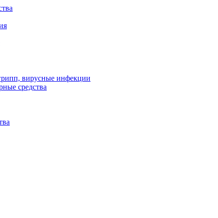
ства
ия
 грипп, вирусные инфекции
рные средства
тва