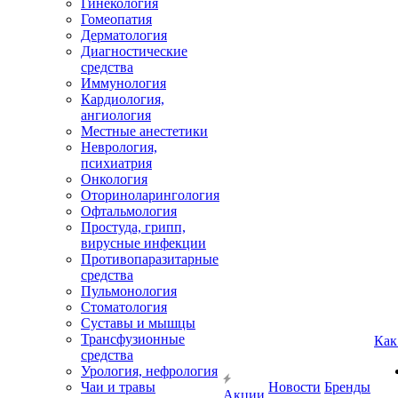
Гинекология
Гомеопатия
Дерматология
Диагностические
средства
Иммунология
Кардиология,
ангиология
Местные анестетики
Неврология,
психиатрия
Онкология
Оториноларингология
Офтальмология
Простуда, грипп,
вирусные инфекции
Противопаразитарные
средства
Пульмонология
Стоматология
Суставы и мышцы
Трансфузионные
Как
средства
Урология, нефрология
Чаи и травы
Новости
Бренды
Акции