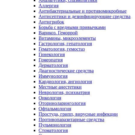
Анальгетики, спазмолитики
Аллергия
Антибактериальные и противомикробные
Антисептики и дезинфицирующие средства
Антигрибок
Борьба с вредными привычками
Варикоз. Геморрой
Витамины, микроэлементы
Гастрология, гепатология
Гематология, гемостаз
Гинекология
Гомеопатия
Дерматология
Диагностические средства
Иммунология
Кардиология, ангиология
Местные анестетики
Неврология, психиатрия
Онкология
Оториноларингология
Офтальмология
Простуда, грипп, вирусные инфекции
Противопаразитарные средства
Пульмонология
Стоматология