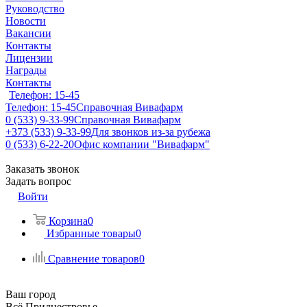
Руководство
Новости
Вакансии
Контакты
Лицензии
Награды
Контакты
Телефон: 15-45
Телефон: 15-45
Справочная Вивафарм
0 (533) 9-33-99
Справочная Вивафарм
+373 (533) 9-33-99
Для звонков из-за рубежа
0 (533) 6-22-20
Офис компании "Вивафарм"
Заказать звонок
Задать вопрос
Войти
Корзина
0
Избранные товары
0
Сравнение товаров
0
Ваш город
Всё Приднестровье