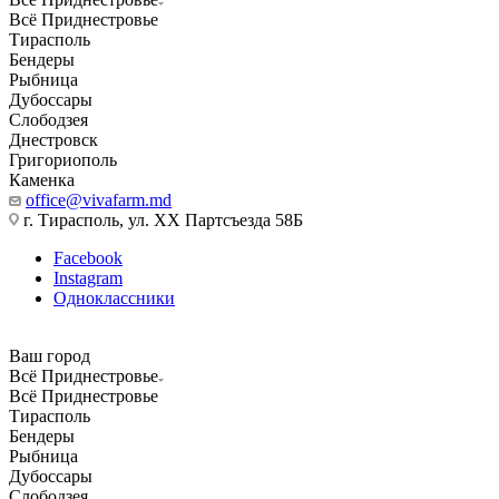
Всё Приднестровье
Тирасполь
Бендеры
Рыбница
Дубоссары
Слободзея
Днестровск
Григориополь
Каменка
office@vivafarm.md
г. Тирасполь, ул. ХХ Партсъезда 58Б
Facebook
Instagram
Одноклассники
Ваш город
Всё Приднестровье
Всё Приднестровье
Тирасполь
Бендеры
Рыбница
Дубоссары
Слободзея