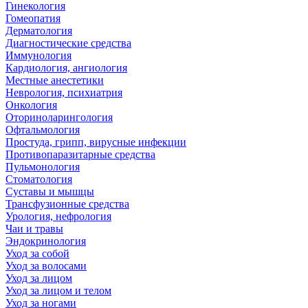
Гинекология
Гомеопатия
Дерматология
Диагностические средства
Иммунология
Кардиология, ангиология
Местные анестетики
Неврология, психиатрия
Онкология
Оториноларингология
Офтальмология
Простуда, грипп, вирусные инфекции
Противопаразитарные средства
Пульмонология
Стоматология
Суставы и мышцы
Трансфузионные средства
Урология, нефрология
Чаи и травы
Эндокринология
Уход за собой
Уход за волосами
Уход за лицом
Уход за лицом и телом
Уход за ногами