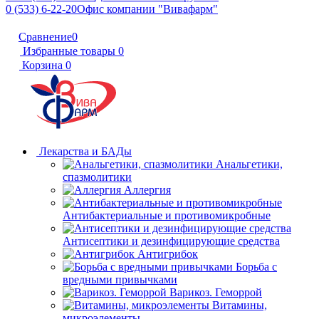
0 (533) 6-22-20
Офис компании "Вивафарм"
Сравнение
0
Избранные товары
0
Корзина
0
Лекарства и БАДы
Анальгетики,
спазмолитики
Аллергия
Антибактериальные и противомикробные
Антисептики и дезинфицирующие средства
Антигрибок
Борьба с
вредными привычками
Варикоз. Геморрой
Витамины,
микроэлементы