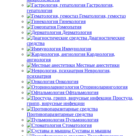
Гастрология,
гепатология
Гематология, гемостаз
Гинекология
Гомеопатия
Дерматология
Диагностические
средства
Иммунология
Кардиология,
ангиология
Местные анестетики
Неврология,
психиатрия
Онкология
Оториноларингология
Офтальмология
Простуда,
грипп, вирусные инфекции
Противопаразитарные средства
Пульмонология
Стоматология
Суставы и мышцы