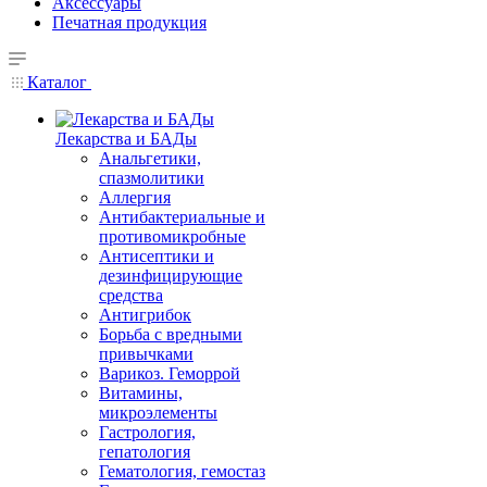
Аксессуары
Печатная продукция
Каталог
Лекарства и БАДы
Анальгетики,
спазмолитики
Аллергия
Антибактериальные и
противомикробные
Антисептики и
дезинфицирующие
средства
Антигрибок
Борьба с вредными
привычками
Варикоз. Геморрой
Витамины,
микроэлементы
Гастрология,
гепатология
Гематология, гемостаз