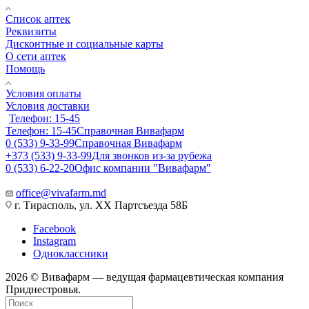
Список аптек
Реквизиты
Дисконтные и социальные карты
О сети аптек
Помощь
Условия оплаты
Условия доставки
Телефон: 15-45
Телефон: 15-45
Справочная Вивафарм
0 (533) 9-33-99
Справочная Вивафарм
+373 (533) 9-33-99
Для звонков из-за рубежа
0 (533) 6-22-20
Офис компании "Вивафарм"
office@vivafarm.md
г. Тирасполь, ул. ХХ Партсъезда 58Б
Facebook
Instagram
Одноклассники
2026 © Вивафарм — ведущая фармацевтическая компания
Приднестровья.