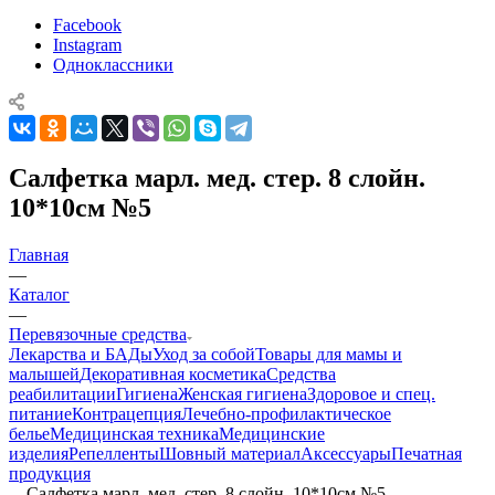
Facebook
Instagram
Одноклассники
Салфетка марл. мед. стер. 8 слойн.
10*10см №5
Главная
—
Каталог
—
Перевязочные средства
Лекарства и БАДы
Уход за собой
Товары для мамы и
малышей
Декоративная косметика
Средства
реабилитации
Гигиена
Женская гигиена
Здоровое и спец.
питание
Контрацепция
Лечебно-профилактическое
белье
Медицинская техника
Медицинские
изделия
Репелленты
Шовный материал
Аксессуары
Печатная
продукция
—
Салфетка марл. мед. стер. 8 слойн. 10*10см №5