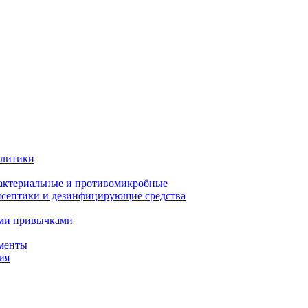
олитики
актериальные и противомикробные
септики и дезинфицирующие средства
ыми привычками
менты
ия