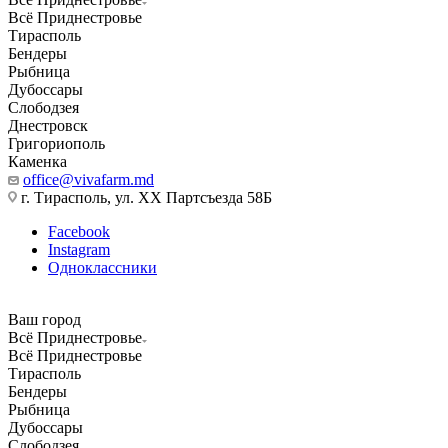
Всё Приднестровье
Тирасполь
Бендеры
Рыбница
Дубоссары
Слободзея
Днестровск
Григориополь
Каменка
office@vivafarm.md
г. Тирасполь, ул. ХХ Партсъезда 58Б
Facebook
Instagram
Одноклассники
Ваш город
Всё Приднестровье
Всё Приднестровье
Тирасполь
Бендеры
Рыбница
Дубоссары
Слободзея