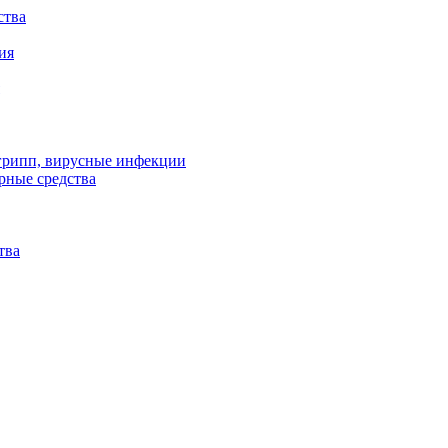
ства
ия
 грипп, вирусные инфекции
рные средства
тва