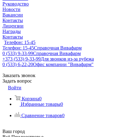
Руководство
Новости
Вакансии
Контакты
Лицензии
Награды
Контакты
Телефон: 15-45
Телефон: 15-45
Справочная Вивафарм
0 (533) 9-33-99
Справочная Вивафарм
+373 (533) 9-33-99
Для звонков из-за рубежа
0 (533) 6-22-20
Офис компании "Вивафарм"
Заказать звонок
Задать вопрос
Войти
Корзина
0
Избранные товары
0
Сравнение товаров
0
Ваш город
Всё Приднестровье