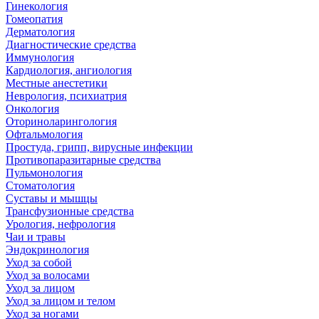
Гинекология
Гомеопатия
Дерматология
Диагностические средства
Иммунология
Кардиология, ангиология
Местные анестетики
Неврология, психиатрия
Онкология
Оториноларингология
Офтальмология
Простуда, грипп, вирусные инфекции
Противопаразитарные средства
Пульмонология
Стоматология
Суставы и мышцы
Трансфузионные средства
Урология, нефрология
Чаи и травы
Эндокринология
Уход за собой
Уход за волосами
Уход за лицом
Уход за лицом и телом
Уход за ногами