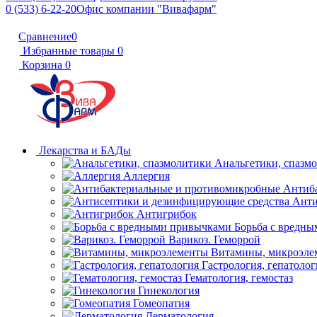
0 (533) 6-22-20
Офис компании "Вивафарм"
Сравнение
0
Избранные товары
0
Корзина
0
Лекарства и БАДы
Анальгетики, спазм
Аллергия
Антиб
Анти
Антигрибок
Борьба с вредн
Варикоз. Геморрой
Витамины, микроэле
Гастрология, гепатолог
Гематология, гемостаз
Гинекология
Гомеопатия
Дерматология