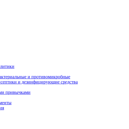
олитики
актериальные и противомикробные
септики и дезинфицирующие средства
ыми привычками
менты
ия