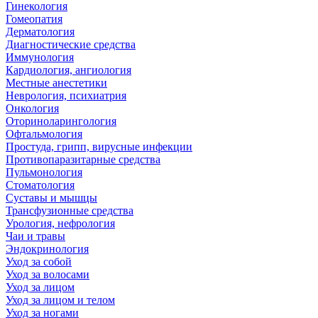
Гинекология
Гомеопатия
Дерматология
Диагностические средства
Иммунология
Кардиология, ангиология
Местные анестетики
Неврология, психиатрия
Онкология
Оториноларингология
Офтальмология
Простуда, грипп, вирусные инфекции
Противопаразитарные средства
Пульмонология
Стоматология
Суставы и мышцы
Трансфузионные средства
Урология, нефрология
Чаи и травы
Эндокринология
Уход за собой
Уход за волосами
Уход за лицом
Уход за лицом и телом
Уход за ногами