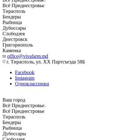
Всё Приднестровье
Тирасполь
Бендеры
Рыбница
Дубоссары
Слободзея
Днестровск
Григориополь
Каменка
office@vivafarm.md
г. Тирасполь, ул. ХХ Партсъезда 58Б
Facebook
Instagram
Одноклассники
Ваш город
Всё Приднестровье
Всё Приднестровье
Тирасполь
Бендеры
Рыбница
Дубоссары
Слободзея