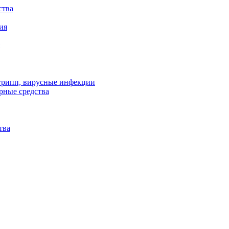
ства
ия
 грипп, вирусные инфекции
рные средства
тва