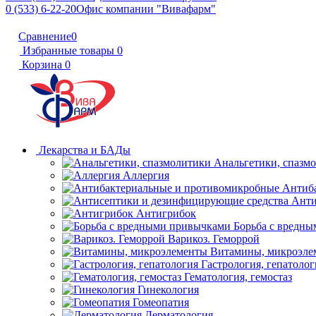
0 (533) 6-22-20
Офис компании "Вивафарм"
Сравнение
0
Избранные товары
0
Корзина
0
Лекарства и БАДы
Анальгетики, спазм
Аллергия
Антиб
Анти
Антигрибок
Борьба с вредн
Варикоз. Геморрой
Витамины, микроэле
Гастрология, гепатолог
Гематология, гемостаз
Гинекология
Гомеопатия
Дерматология