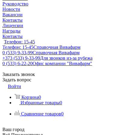
Руководство
Новости
Вакансии
Контакты
Лицензии
Награды
Контакты
Телефон: 15-45
Телефон: 15-45
Справочная Вивафарм
0 (533) 9-33-99
Справочная Вивафарм
+373 (533) 9-33-99
Для звонков из-за рубежа
0 (533) 6-22-20
Офис компании "Вивафарм"
Заказать звонок
Задать вопрос
Войти
Корзина
0
Избранные товары
0
Сравнение товаров
0
Ваш город
Всё Приднестровье