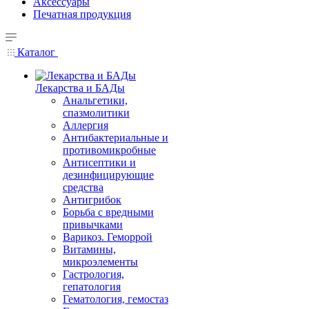
Аксессуары
Печатная продукция
Каталог
Лекарства и БАДы
Анальгетики,
спазмолитики
Аллергия
Антибактериальные и
противомикробные
Антисептики и
дезинфицирующие
средства
Антигрибок
Борьба с вредными
привычками
Варикоз. Геморрой
Витамины,
микроэлементы
Гастрология,
гепатология
Гематология, гемостаз