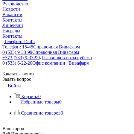
Руководство
Новости
Вакансии
Контакты
Лицензии
Награды
Контакты
Телефон: 15-45
Телефон: 15-45
Справочная Вивафарм
0 (533) 9-33-99
Справочная Вивафарм
+373 (533) 9-33-99
Для звонков из-за рубежа
0 (533) 6-22-20
Офис компании "Вивафарм"
Заказать звонок
Задать вопрос
Войти
Корзина
0
Избранные товары
0
Сравнение товаров
0
Ваш город
Всё Приднестровье