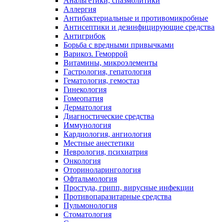
Анальгетики, спазмолитики
Аллергия
Антибактериальные и противомикробные
Антисептики и дезинфицирующие средства
Антигрибок
Борьба с вредными привычками
Варикоз. Геморрой
Витамины, микроэлементы
Гастрология, гепатология
Гематология, гемостаз
Гинекология
Гомеопатия
Дерматология
Диагностические средства
Иммунология
Кардиология, ангиология
Местные анестетики
Неврология, психиатрия
Онкология
Оториноларингология
Офтальмология
Простуда, грипп, вирусные инфекции
Противопаразитарные средства
Пульмонология
Стоматология