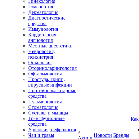
Гинекология
Гомеопатия
Дерматология
Диагностические
средства
Иммунология
Кардиология,
ангиология
Местные анестетики
Неврология,
психиатрия
Онкология
Оториноларингология
Офтальмология
Простуда, грипп,
вирусные инфекции
Противопаразитарные
средства
Пульмонология
Стоматология
Суставы и мышцы
Трансфузионные
Как
средства
Урология, нефрология
Чаи и травы
Новости
Бренды
Акции