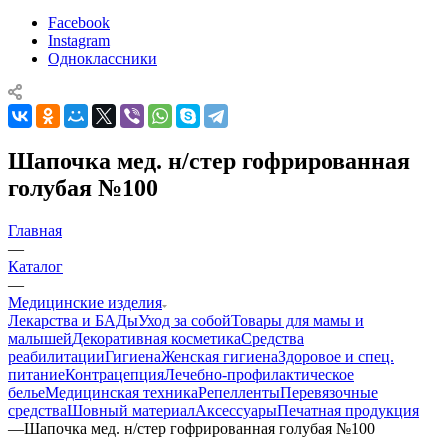
Facebook
Instagram
Одноклассники
Шапочка мед. н/стер гофрированная
голубая №100
Главная
—
Каталог
—
Медицинские изделия
Лекарства и БАДы
Уход за собой
Товары для мамы и
малышей
Декоративная косметика
Средства
реабилитации
Гигиена
Женская гигиена
Здоровое и спец.
питание
Контрацепция
Лечебно-профилактическое
белье
Медицинская техника
Репелленты
Перевязочные
средства
Шовный материал
Аксессуары
Печатная продукция
—
Шапочка мед. н/стер гофрированная голубая №100