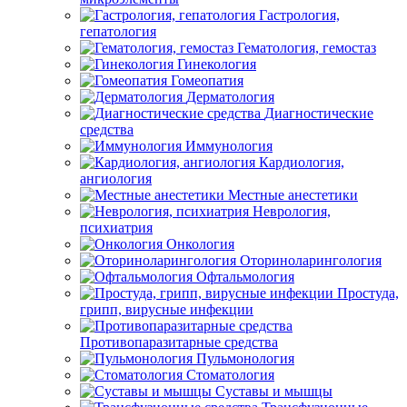
Гастрология,
гепатология
Гематология, гемостаз
Гинекология
Гомеопатия
Дерматология
Диагностические
средства
Иммунология
Кардиология,
ангиология
Местные анестетики
Неврология,
психиатрия
Онкология
Оториноларингология
Офтальмология
Простуда,
грипп, вирусные инфекции
Противопаразитарные средства
Пульмонология
Стоматология
Суставы и мышцы