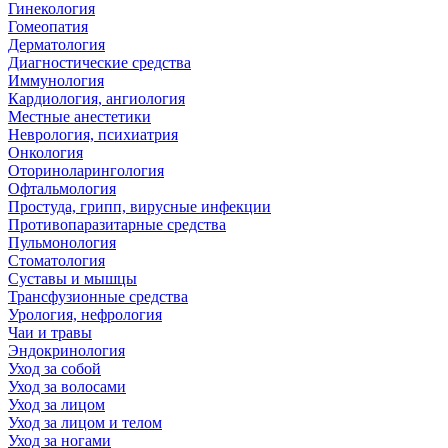
Гинекология
Гомеопатия
Дерматология
Диагностические средства
Иммунология
Кардиология, ангиология
Местные анестетики
Неврология, психиатрия
Онкология
Оториноларингология
Офтальмология
Простуда, грипп, вирусные инфекции
Противопаразитарные средства
Пульмонология
Стоматология
Суставы и мышцы
Трансфузионные средства
Урология, нефрология
Чаи и травы
Эндокринология
Уход за собой
Уход за волосами
Уход за лицом
Уход за лицом и телом
Уход за ногами