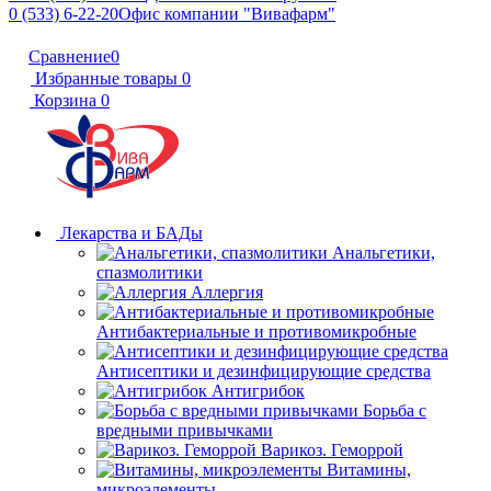
0 (533) 6-22-20
Офис компании "Вивафарм"
Сравнение
0
Избранные товары
0
Корзина
0
Лекарства и БАДы
Анальгетики,
спазмолитики
Аллергия
Антибактериальные и противомикробные
Антисептики и дезинфицирующие средства
Антигрибок
Борьба с
вредными привычками
Варикоз. Геморрой
Витамины,
микроэлементы