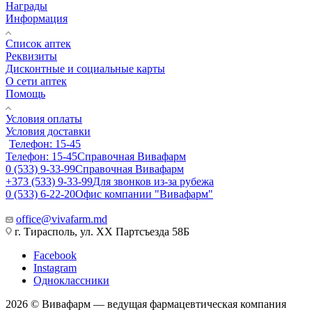
Награды
Информация
Список аптек
Реквизиты
Дисконтные и социальные карты
О сети аптек
Помощь
Условия оплаты
Условия доставки
Телефон: 15-45
Телефон: 15-45
Справочная Вивафарм
0 (533) 9-33-99
Справочная Вивафарм
+373 (533) 9-33-99
Для звонков из-за рубежа
0 (533) 6-22-20
Офис компании "Вивафарм"
office@vivafarm.md
г. Тирасполь, ул. ХХ Партсъезда 58Б
Facebook
Instagram
Одноклассники
2026 © Вивафарм — ведущая фармацевтическая компания