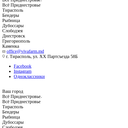
Всё Приднестровье
Тирасполь
Бендеры
Рыбница
Дубоссары
Слободзея
Днестровск
Григориополь
Каменка
office@vivafarm.md
г. Тирасполь, ул. ХХ Партсъезда 58Б
Facebook
Instagram
Одноклассники
Ваш город
Всё Приднестровье
Всё Приднестровье
Тирасполь
Бендеры
Рыбница
Дубоссары
Слободзея