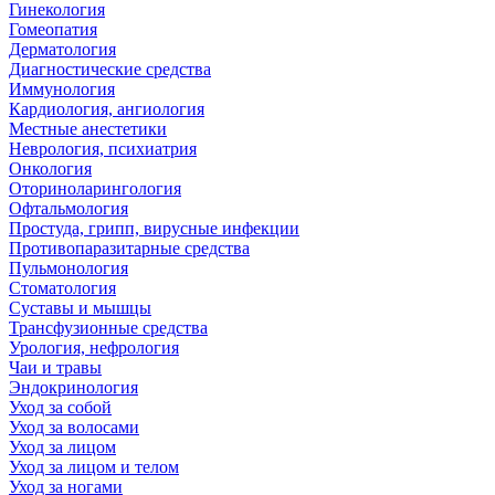
Гинекология
Гомеопатия
Дерматология
Диагностические средства
Иммунология
Кардиология, ангиология
Местные анестетики
Неврология, психиатрия
Онкология
Оториноларингология
Офтальмология
Простуда, грипп, вирусные инфекции
Противопаразитарные средства
Пульмонология
Стоматология
Суставы и мышцы
Трансфузионные средства
Урология, нефрология
Чаи и травы
Эндокринология
Уход за собой
Уход за волосами
Уход за лицом
Уход за лицом и телом
Уход за ногами