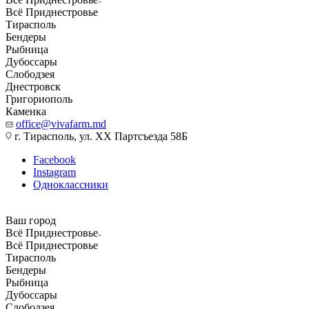
Всё Приднестровье
Тирасполь
Бендеры
Рыбница
Дубоссары
Слободзея
Днестровск
Григориополь
Каменка
office@vivafarm.md
г. Тирасполь, ул. ХХ Партсъезда 58Б
Facebook
Instagram
Одноклассники
Ваш город
Всё Приднестровье
Всё Приднестровье
Тирасполь
Бендеры
Рыбница
Дубоссары
Слободзея