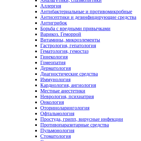
Анальгетики, спазмолитики
Аллергия
Антибактериальные и противомикробные
Антисептики и дезинфицирующие средства
Антигрибок
Борьба с вредными привычками
Варикоз. Геморрой
Витамины, микроэлементы
Гастрология, гепатология
Гематология, гемостаз
Гинекология
Гомеопатия
Дерматология
Диагностические средства
Иммунология
Кардиология, ангиология
Местные анестетики
Неврология, психиатрия
Онкология
Оториноларингология
Офтальмология
Простуда, грипп, вирусные инфекции
Противопаразитарные средства
Пульмонология
Стоматология