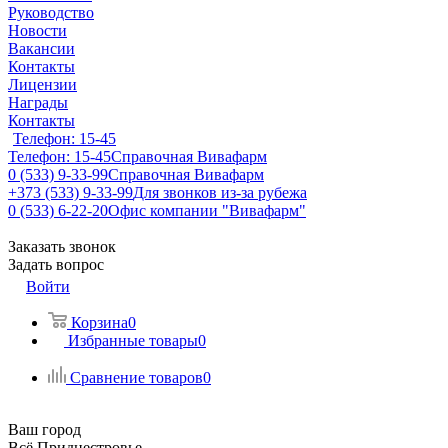
Руководство
Новости
Вакансии
Контакты
Лицензии
Награды
Контакты
Телефон: 15-45
Телефон: 15-45
Справочная Вивафарм
0 (533) 9-33-99
Справочная Вивафарм
+373 (533) 9-33-99
Для звонков из-за рубежа
0 (533) 6-22-20
Офис компании "Вивафарм"
Заказать звонок
Задать вопрос
Войти
Корзина
0
Избранные товары
0
Сравнение товаров
0
Ваш город
Всё Приднестровье