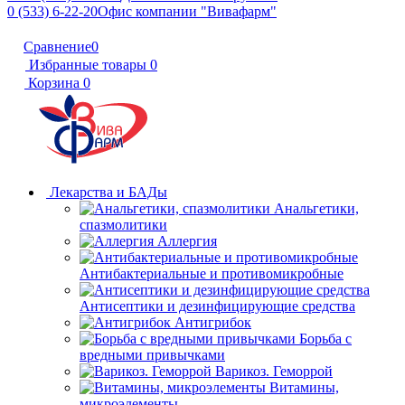
0 (533) 6-22-20
Офис компании "Вивафарм"
Сравнение
0
Избранные товары
0
Корзина
0
Лекарства и БАДы
Анальгетики,
спазмолитики
Аллергия
Антибактериальные и противомикробные
Антисептики и дезинфицирующие средства
Антигрибок
Борьба с
вредными привычками
Варикоз. Геморрой
Витамины,
микроэлементы