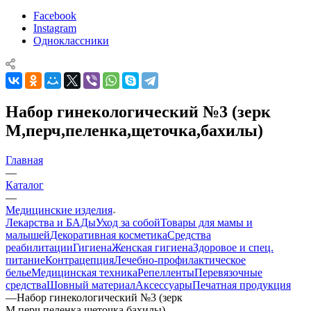
Facebook
Instagram
Одноклассники
Набор гинекологический №3 (зерк
М,перч,пеленка,щеточка,бахилы)
Главная
—
Каталог
—
Медицинские изделия
Лекарства и БАДы
Уход за собой
Товары для мамы и
малышей
Декоративная косметика
Средства
реабилитации
Гигиена
Женская гигиена
Здоровое и спец.
питание
Контрацепция
Лечебно-профилактическое
белье
Медицинская техника
Репелленты
Перевязочные
средства
Шовный материал
Аксессуары
Печатная продукция
—
Набор гинекологический №3 (зерк
М,перч,пеленка,щеточка,бахилы)