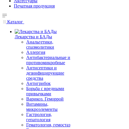
Аксессуары
Печатная продукция
Каталог
Лекарства и БАДы
Анальгетики,
спазмолитики
Аллергия
Антибактериальные и
противомикробные
Антисептики и
дезинфицирующие
средства
Антигрибок
Борьба с вредными
привычками
Варикоз. Геморрой
Витамины,
микроэлементы
Гастрология,
гепатология
Гематология, гемостаз