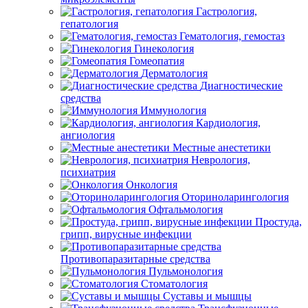
Гастрология,
гепатология
Гематология, гемостаз
Гинекология
Гомеопатия
Дерматология
Диагностические
средства
Иммунология
Кардиология,
ангиология
Местные анестетики
Неврология,
психиатрия
Онкология
Оториноларингология
Офтальмология
Простуда,
грипп, вирусные инфекции
Противопаразитарные средства
Пульмонология
Стоматология
Суставы и мышцы