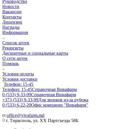
Руководство
Новости
Вакансии
Контакты
Лицензии
Награды
Информация
Список аптек
Реквизиты
Дисконтные и социальные карты
О сети аптек
Помощь
Условия оплаты
Условия доставки
Телефон: 15-45
Телефон: 15-45
Справочная Вивафарм
0 (533) 9-33-99
Справочная Вивафарм
+373 (533) 9-33-99
Для звонков из-за рубежа
0 (533) 6-22-20
Офис компании "Вивафарм"
office@vivafarm.md
г. Тирасполь, ул. ХХ Партсъезда 58Б