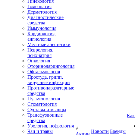
Гинекология
Гомеопатия
Дерматология
Диагностические
средства
Иммунология
Кардиология,
ангиология
Местные анестетики
Неврология,
психиатрия
Онкология
Оториноларингология
Офтальмология
Простуда, грипп,
вирусные инфекции
Противопаразитарные
средства
Пульмонология
Стоматология
Суставы и мышцы
Трансфузионные
Как
средства
Урология, нефрология
Чаи и травы
Новости
Бренды
Акции