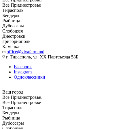
Всё Приднестровье
Тирасполь
Бендеры
Рыбница
Дубоссары
Слободзея
Днестровск
Григориополь
Каменка
office@vivafarm.md
г. Тирасполь, ул. ХХ Партсъезда 58Б
Facebook
Instagram
Одноклассники
Ваш город
Всё Приднестровье
Всё Приднестровье
Тирасполь
Бендеры
Рыбница
Дубоссары
Слободзея