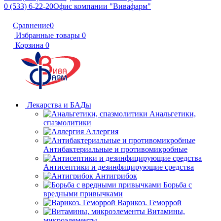
0 (533) 6-22-20
Офис компании "Вивафарм"
Сравнение
0
Избранные товары
0
Корзина
0
Лекарства и БАДы
Анальгетики,
спазмолитики
Аллергия
Антибактериальные и противомикробные
Антисептики и дезинфицирующие средства
Антигрибок
Борьба с
вредными привычками
Варикоз. Геморрой
Витамины,
микроэлементы