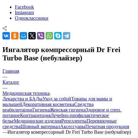
Facebook
Instagram
Одноклассники
Ингалятор компрессорный Dr Frei
Turbo Base (небулайзер)
Главная
—
Каталог
—
Медицинская техника
Лекарства и БАДы
Уход за собой
Товары для мамы и
малышей
Декоративная косметика
Средства
реабилитации
Гигиена
Женская гигиена
Здоровое и спец.
питание
Контрацепция
Лечебно-профилактическое
белье
Медицинские изделия
Репелленты
Перевязочные
средства
Шовный материал
Аксессуары
Печатная продукция
—
Ингалятор компрессорный Dr Frei Turbo Base (небулайзер)