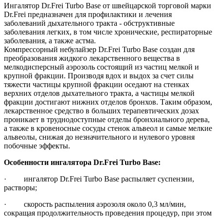
Ингалятор Dr.Frei Turbo Base от швейцарской торговой марки
Dr.Frei предназначен для профилактики и лечения
заболеваний дыхательного тракта - обструктивные
заболевания легких, в том числе хронические, респираторные
заболевания, а также астма.
Компрессорный небулайзер Dr.Frei Turbo Base создан для
преобразования жидкого лекарственного вещества в
мелкодисперсный аэрозоль состоящий из частиц мелкой и
крупной фракции. Производя вдох и выдох за счет силы
тяжести частицы крупной фракции оседают на стенках
верхних отделов дыхательного тракта, а частицы мелкой
фракции достигают нижних отделов бронхов. Таким образом,
лекарственное средство в больших терапевтических дозах
проникает в труднодоступные отделы бронхиального дерева,
а также в кровеносные сосуды стенок альвеол и самые мелкие
альвеолы, снижая до незначительного и нулевого уровня
побочные эффекты.
Особенности ингалятора Dr.Frei Turbo Base:
· ингалятор Dr.Frei Turbo Base распыляет суспензии,
растворы;
· скорость распыления аэрозоля около 0,3 мл/мин,
сокращая продолжительность проведения процедур, при этом