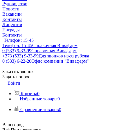
Руководство
Новости
Вакансии
Контакты
Лицензии
Награды
Контакты
Телефон: 15-45
Телефон: 15-45
Справочная Вивафарм
0 (533) 9-33-99
Справочная Вивафарм
+373 (533) 9-33-99
Для звонков из-за рубежа
0 (533) 6-22-20
Офис компании "Вивафарм"
Заказать звонок
Задать вопрос
Войти
Корзина
0
Избранные товары
0
Сравнение товаров
0
Ваш город
Всё Приднестровье