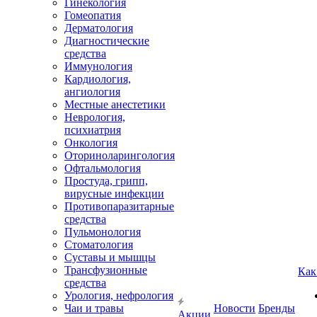
Гинекология
Гомеопатия
Дерматология
Диагностические
средства
Иммунология
Кардиология,
ангиология
Местные анестетики
Неврология,
психиатрия
Онкология
Оториноларингология
Офтальмология
Простуда, грипп,
вирусные инфекции
Противопаразитарные
средства
Пульмонология
Стоматология
Суставы и мышцы
Трансфузионные
Как
средства
Урология, нефрология
Чаи и травы
Новости
Бренды
Акции