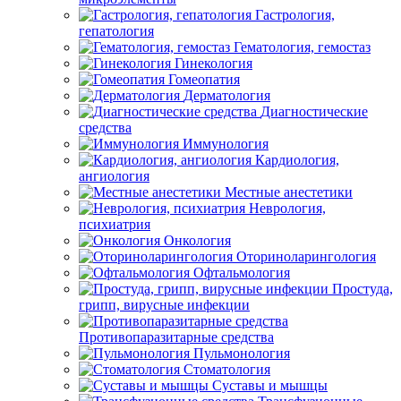
Гастрология,
гепатология
Гематология, гемостаз
Гинекология
Гомеопатия
Дерматология
Диагностические
средства
Иммунология
Кардиология,
ангиология
Местные анестетики
Неврология,
психиатрия
Онкология
Оториноларингология
Офтальмология
Простуда,
грипп, вирусные инфекции
Противопаразитарные средства
Пульмонология
Стоматология
Суставы и мышцы