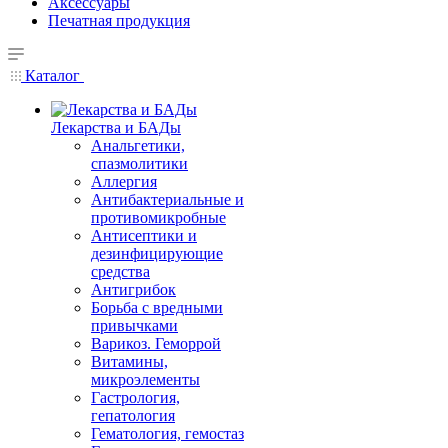
Аксессуары
Печатная продукция
Каталог
Лекарства и БАДы
Анальгетики,
спазмолитики
Аллергия
Антибактериальные и
противомикробные
Антисептики и
дезинфицирующие
средства
Антигрибок
Борьба с вредными
привычками
Варикоз. Геморрой
Витамины,
микроэлементы
Гастрология,
гепатология
Гематология, гемостаз