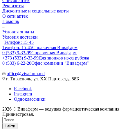
Список аптек
Реквизиты
Дисконтные и социальные карты
О сети аптек
Помощь
Условия оплаты
Условия доставки
Телефон: 15-45
Телефон: 15-45
Справочная Вивафарм
0 (533) 9-33-99
Справочная Вивафарм
+373 (533) 9-33-99
Для звонков из-за рубежа
0 (533) 6-22-20
Офис компании "Вивафарм"
office@vivafarm.md
г. Тирасполь, ул. ХХ Партсъезда 58Б
Facebook
Instagram
Одноклассники
2026 © Вивафарм — ведущая фармацевтическая компания
Приднестровья.
Найти