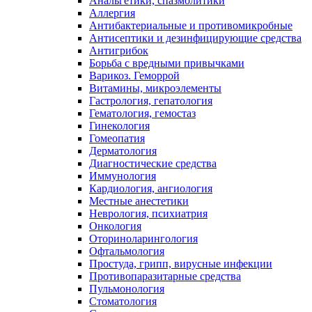
Анальгетики, спазмолитики
Аллергия
Антибактериальные и противомикробные
Антисептики и дезинфицирующие средства
Антигрибок
Борьба с вредными привычками
Варикоз. Геморрой
Витамины, микроэлементы
Гастрология, гепатология
Гематология, гемостаз
Гинекология
Гомеопатия
Дерматология
Диагностические средства
Иммунология
Кардиология, ангиология
Местные анестетики
Неврология, психиатрия
Онкология
Оториноларингология
Офтальмология
Простуда, грипп, вирусные инфекции
Противопаразитарные средства
Пульмонология
Стоматология