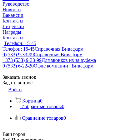
Руководство
Новости
Вакансии
Контакты
Лицензии
Награды
Контакты
Телефон: 15-45
Телефон: 15-45
Справочная Вивафарм
0 (533) 9-33-99
Справочная Вивафарм
+373 (533) 9-33-99
Для звонков из-за рубежа
0 (533) 6-22-20
Офис компании "Вивафарм"
Заказать звонок
Задать вопрос
Войти
Корзина
0
Избранные товары
0
Сравнение товаров
0
Ваш город
Всё Приднестровье