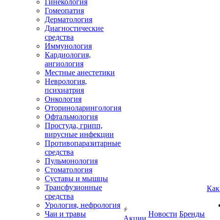
Гинекология
Гомеопатия
Дерматология
Диагностические
средства
Иммунология
Кардиология,
ангиология
Местные анестетики
Неврология,
психиатрия
Онкология
Оториноларингология
Офтальмология
Простуда, грипп,
вирусные инфекции
Противопаразитарные
средства
Пульмонология
Стоматология
Суставы и мышцы
Трансфузионные
Как
средства
Урология, нефрология
Чаи и травы
Новости
Бренды
Акции