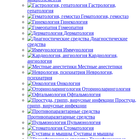
Гастрология,
гепатология
Гематология, гемостаз
Гинекология
Гомеопатия
Дерматология
Диагностические
средства
Иммунология
Кардиология,
ангиология
Местные анестетики
Неврология,
психиатрия
Онкология
Оториноларингология
Офтальмология
Простуда,
грипп, вирусные инфекции
Противопаразитарные средства
Пульмонология
Стоматология
Суставы и мышцы