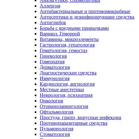
Анальгетики, спазмолитики
Аллергия
Антибактериальные и противомикробные
Антисептики и дезинфицирующие средства
Антигрибок
Борьба с вредными привычками
Варикоз. Геморрой
Витамины, микроэлементы
Гастрология, гепатология
Гематология, гемостаз
Гинекология
Гомеопатия
Дерматология
Диагностические средства
Иммунология
Кардиология, ангиология
Местные анестетики
Неврология, психиатрия
Онкология
Оториноларингология
Офтальмология
Простуда, грипп, вирусные инфекции
Противопаразитарные средства
Пульмонология
Стоматология