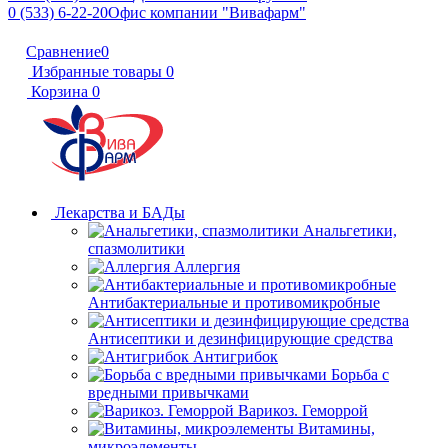
0 (533) 6-22-20
Офис компании "Вивафарм"
Сравнение
0
Избранные товары
0
Корзина
0
Лекарства и БАДы
Анальгетики,
спазмолитики
Аллергия
Антибактериальные и противомикробные
Антисептики и дезинфицирующие средства
Антигрибок
Борьба с
вредными привычками
Варикоз. Геморрой
Витамины,
микроэлементы