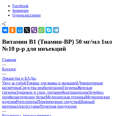
Facebook
Instagram
Одноклассники
Витамин В1 (Тиамин-ВР) 50 мг/мл 1мл
№10 р-р для инъекций
Главная
—
Каталог
—
Лекарства и БАДы
Уход за собой
Товары для мамы и малышей
Декоративная
косметика
Средства реабилитации
Гигиена
Женская
гигиена
Здоровое и спец. питание
Контрацепция
Лечебно-
профилактическое белье
Медицинская техника
Медицинские
изделия
Репелленты
Перевязочные средства
Шовный
материал
Аксессуары
Печатная продукция
—
Витамины, микроэлементы