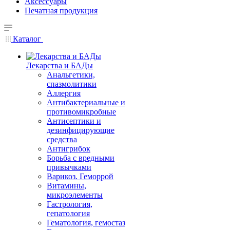
Аксессуары
Печатная продукция
Каталог
Лекарства и БАДы
Анальгетики,
спазмолитики
Аллергия
Антибактериальные и
противомикробные
Антисептики и
дезинфицирующие
средства
Антигрибок
Борьба с вредными
привычками
Варикоз. Геморрой
Витамины,
микроэлементы
Гастрология,
гепатология
Гематология, гемостаз