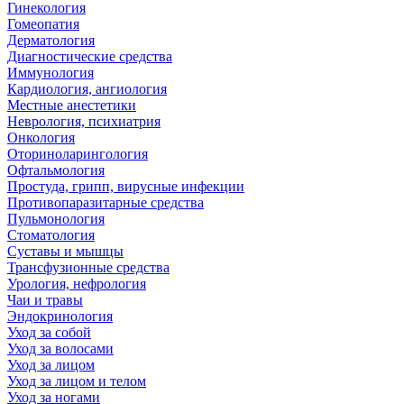
Гинекология
Гомеопатия
Дерматология
Диагностические средства
Иммунология
Кардиология, ангиология
Местные анестетики
Неврология, психиатрия
Онкология
Оториноларингология
Офтальмология
Простуда, грипп, вирусные инфекции
Противопаразитарные средства
Пульмонология
Стоматология
Суставы и мышцы
Трансфузионные средства
Урология, нефрология
Чаи и травы
Эндокринология
Уход за собой
Уход за волосами
Уход за лицом
Уход за лицом и телом
Уход за ногами