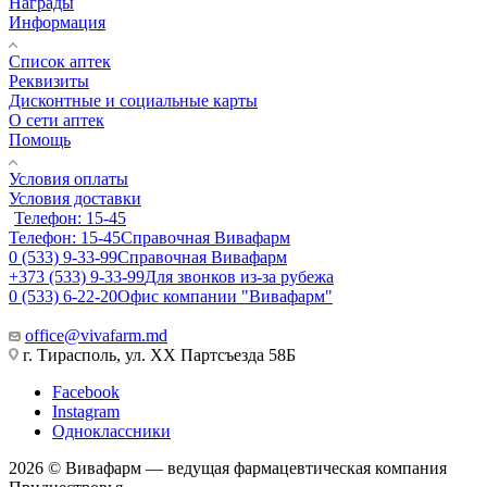
Награды
Информация
Список аптек
Реквизиты
Дисконтные и социальные карты
О сети аптек
Помощь
Условия оплаты
Условия доставки
Телефон: 15-45
Телефон: 15-45
Справочная Вивафарм
0 (533) 9-33-99
Справочная Вивафарм
+373 (533) 9-33-99
Для звонков из-за рубежа
0 (533) 6-22-20
Офис компании "Вивафарм"
office@vivafarm.md
г. Тирасполь, ул. ХХ Партсъезда 58Б
Facebook
Instagram
Одноклассники
2026 © Вивафарм — ведущая фармацевтическая компания