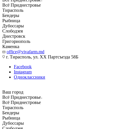
Всё Приднестровье
Тирасполь
Бендеры
Рыбница
Дубоссары
Слободзея
Днестровск
Григориополь
Каменка
office@vivafarm.md
г. Тирасполь, ул. ХХ Партсъезда 58Б
Facebook
Instagram
Одноклассники
Ваш город
Всё Приднестровье
Всё Приднестровье
Тирасполь
Бендеры
Рыбница
Дубоссары
Слободзея