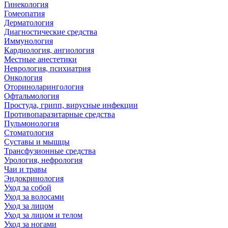
Гинекология
Гомеопатия
Дерматология
Диагностические средства
Иммунология
Кардиология, ангиология
Местные анестетики
Неврология, психиатрия
Онкология
Оториноларингология
Офтальмология
Простуда, грипп, вирусные инфекции
Противопаразитарные средства
Пульмонология
Стоматология
Суставы и мышцы
Трансфузионные средства
Урология, нефрология
Чаи и травы
Эндокринология
Уход за собой
Уход за волосами
Уход за лицом
Уход за лицом и телом
Уход за ногами