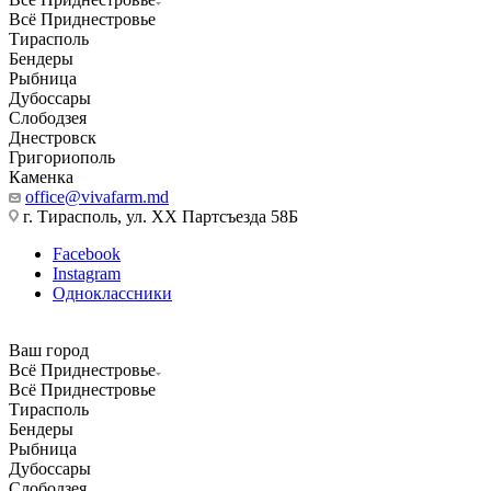
Всё Приднестровье
Тирасполь
Бендеры
Рыбница
Дубоссары
Слободзея
Днестровск
Григориополь
Каменка
office@vivafarm.md
г. Тирасполь, ул. ХХ Партсъезда 58Б
Facebook
Instagram
Одноклассники
Ваш город
Всё Приднестровье
Всё Приднестровье
Тирасполь
Бендеры
Рыбница
Дубоссары
Слободзея