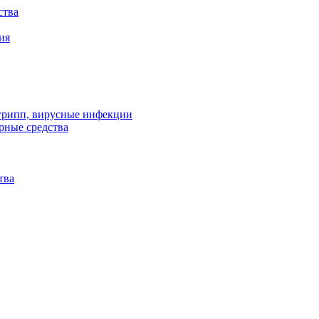
ства
ия
 грипп, вирусные инфекции
рные средства
тва