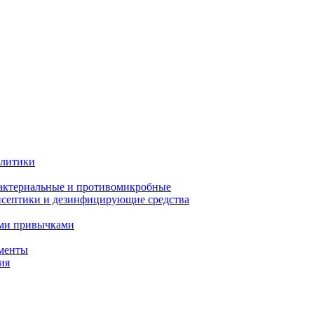
олитики
актериальные и противомикробные
септики и дезинфицирующие средства
ыми привычками
менты
ия