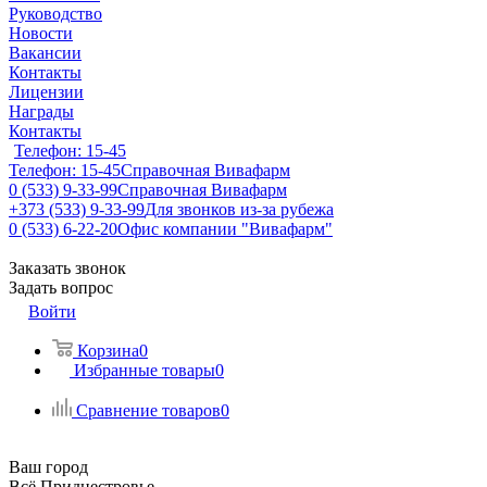
Руководство
Новости
Вакансии
Контакты
Лицензии
Награды
Контакты
Телефон: 15-45
Телефон: 15-45
Справочная Вивафарм
0 (533) 9-33-99
Справочная Вивафарм
+373 (533) 9-33-99
Для звонков из-за рубежа
0 (533) 6-22-20
Офис компании "Вивафарм"
Заказать звонок
Задать вопрос
Войти
Корзина
0
Избранные товары
0
Сравнение товаров
0
Ваш город
Всё Приднестровье