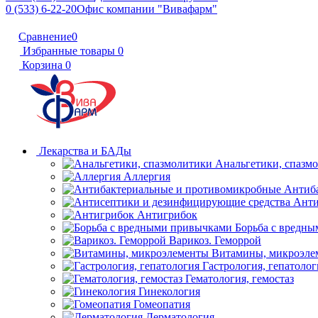
0 (533) 6-22-20
Офис компании "Вивафарм"
Сравнение
0
Избранные товары
0
Корзина
0
Лекарства и БАДы
Анальгетики, спазм
Аллергия
Антиб
Анти
Антигрибок
Борьба с вредн
Варикоз. Геморрой
Витамины, микроэле
Гастрология, гепатолог
Гематология, гемостаз
Гинекология
Гомеопатия
Дерматология