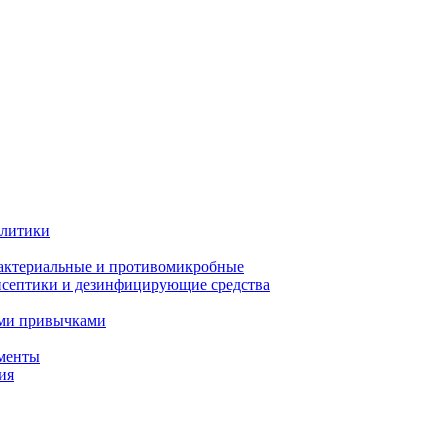
олитики
актериальные и противомикробные
септики и дезинфицирующие средства
ыми привычками
менты
ия