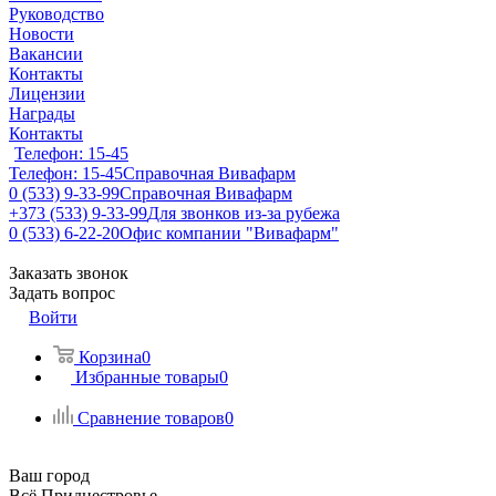
Руководство
Новости
Вакансии
Контакты
Лицензии
Награды
Контакты
Телефон: 15-45
Телефон: 15-45
Справочная Вивафарм
0 (533) 9-33-99
Справочная Вивафарм
+373 (533) 9-33-99
Для звонков из-за рубежа
0 (533) 6-22-20
Офис компании "Вивафарм"
Заказать звонок
Задать вопрос
Войти
Корзина
0
Избранные товары
0
Сравнение товаров
0
Ваш город
Всё Приднестровье