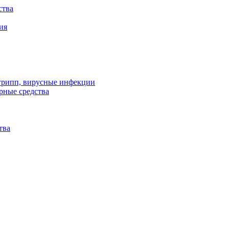
ства
ия
 грипп, вирусные инфекции
рные средства
тва