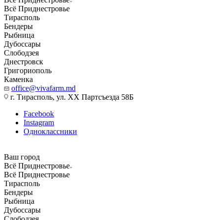
Всё Приднестровье
Тирасполь
Бендеры
Рыбница
Дубоссары
Слободзея
Днестровск
Григориополь
Каменка
office@vivafarm.md
г. Тирасполь, ул. ХХ Партсъезда 58Б
Facebook
Instagram
Одноклассники
Ваш город
Всё Приднестровье
Всё Приднестровье
Тирасполь
Бендеры
Рыбница
Дубоссары
Слободзея