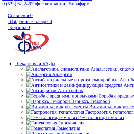
0 (533) 6-22-20
Офис компании "Вивафарм"
Сравнение
0
Избранные товары
0
Корзина
0
Лекарства и БАДы
Анальгетики, спазм
Аллергия
Антиб
Анти
Антигрибок
Борьба с вредн
Варикоз. Геморрой
Витамины, микроэле
Гастрология, гепатолог
Гематология, гемостаз
Гинекология
Гомеопатия
Дерматология