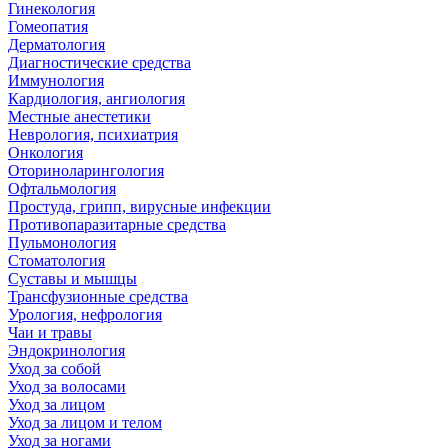
Гинекология
Гомеопатия
Дерматология
Диагностические средства
Иммунология
Кардиология, ангиология
Местные анестетики
Неврология, психиатрия
Онкология
Оториноларингология
Офтальмология
Простуда, грипп, вирусные инфекции
Противопаразитарные средства
Пульмонология
Стоматология
Суставы и мышцы
Трансфузионные средства
Урология, нефрология
Чаи и травы
Эндокринология
Уход за собой
Уход за волосами
Уход за лицом
Уход за лицом и телом
Уход за ногами