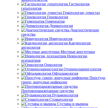
Гастрология,
гепатология
Гематология, гемостаз
Гинекология
Гомеопатия
Дерматология
Диагностические
средства
Иммунология
Кардиология,
ангиология
Местные анестетики
Неврология,
психиатрия
Онкология
Оториноларингология
Офтальмология
Простуда,
грипп, вирусные инфекции
Противопаразитарные средства
Пульмонология
Стоматология
Суставы и мышцы