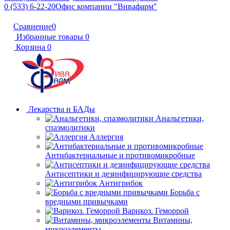
0 (533) 6-22-20
Офис компании "Вивафарм"
Сравнение
0
Избранные товары
0
Корзина
0
Лекарства и БАДы
Анальгетики,
спазмолитики
Аллергия
Антибактериальные и противомикробные
Антисептики и дезинфицирующие средства
Антигрибок
Борьба с
вредными привычками
Варикоз. Геморрой
Витамины,
микроэлементы