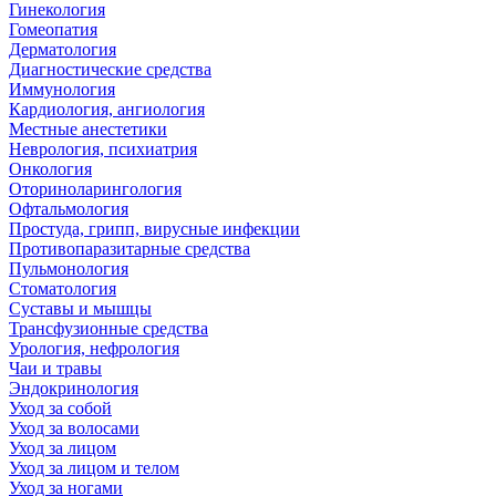
Гинекология
Гомеопатия
Дерматология
Диагностические средства
Иммунология
Кардиология, ангиология
Местные анестетики
Неврология, психиатрия
Онкология
Оториноларингология
Офтальмология
Простуда, грипп, вирусные инфекции
Противопаразитарные средства
Пульмонология
Стоматология
Суставы и мышцы
Трансфузионные средства
Урология, нефрология
Чаи и травы
Эндокринология
Уход за собой
Уход за волосами
Уход за лицом
Уход за лицом и телом
Уход за ногами