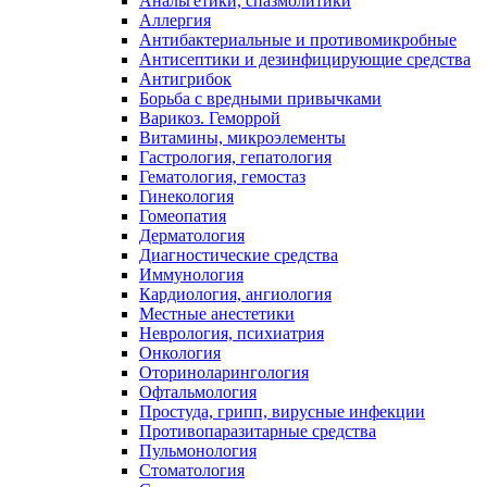
Анальгетики, спазмолитики
Аллергия
Антибактериальные и противомикробные
Антисептики и дезинфицирующие средства
Антигрибок
Борьба с вредными привычками
Варикоз. Геморрой
Витамины, микроэлементы
Гастрология, гепатология
Гематология, гемостаз
Гинекология
Гомеопатия
Дерматология
Диагностические средства
Иммунология
Кардиология, ангиология
Местные анестетики
Неврология, психиатрия
Онкология
Оториноларингология
Офтальмология
Простуда, грипп, вирусные инфекции
Противопаразитарные средства
Пульмонология
Стоматология