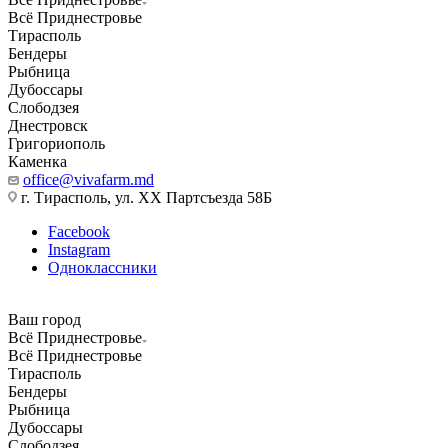
Всё Приднестровье
Тирасполь
Бендеры
Рыбница
Дубоссары
Слободзея
Днестровск
Григориополь
Каменка
office@vivafarm.md
г. Тирасполь, ул. ХХ Партсъезда 58Б
Facebook
Instagram
Одноклассники
Ваш город
Всё Приднестровье
Всё Приднестровье
Тирасполь
Бендеры
Рыбница
Дубоссары
Слободзея