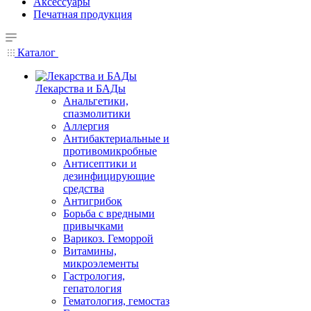
Аксессуары
Печатная продукция
Каталог
Лекарства и БАДы
Анальгетики,
спазмолитики
Аллергия
Антибактериальные и
противомикробные
Антисептики и
дезинфицирующие
средства
Антигрибок
Борьба с вредными
привычками
Варикоз. Геморрой
Витамины,
микроэлементы
Гастрология,
гепатология
Гематология, гемостаз