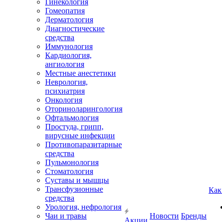
Гинекология
Гомеопатия
Дерматология
Диагностические
средства
Иммунология
Кардиология,
ангиология
Местные анестетики
Неврология,
психиатрия
Онкология
Оториноларингология
Офтальмология
Простуда, грипп,
вирусные инфекции
Противопаразитарные
средства
Пульмонология
Стоматология
Суставы и мышцы
Трансфузионные
Как
средства
Урология, нефрология
Чаи и травы
Новости
Бренды
Акции