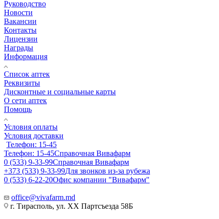
Руководство
Новости
Вакансии
Контакты
Лицензии
Награды
Информация
Список аптек
Реквизиты
Дисконтные и социальные карты
О сети аптек
Помощь
Условия оплаты
Условия доставки
Телефон: 15-45
Телефон: 15-45
Справочная Вивафарм
0 (533) 9-33-99
Справочная Вивафарм
+373 (533) 9-33-99
Для звонков из-за рубежа
0 (533) 6-22-20
Офис компании "Вивафарм"
office@vivafarm.md
г. Тирасполь, ул. ХХ Партсъезда 58Б