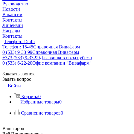
Руководство
Новости
Вакансии
Контакты
Лицензии
Награды
Контакты
Телефон: 15-45
Телефон: 15-45
Справочная Вивафарм
0 (533) 9-33-99
Справочная Вивафарм
+373 (533) 9-33-99
Для звонков из-за рубежа
0 (533) 6-22-20
Офис компании "Вивафарм"
Заказать звонок
Задать вопрос
Войти
Корзина
0
Избранные товары
0
Сравнение товаров
0
Ваш город
Всё Приднестровье