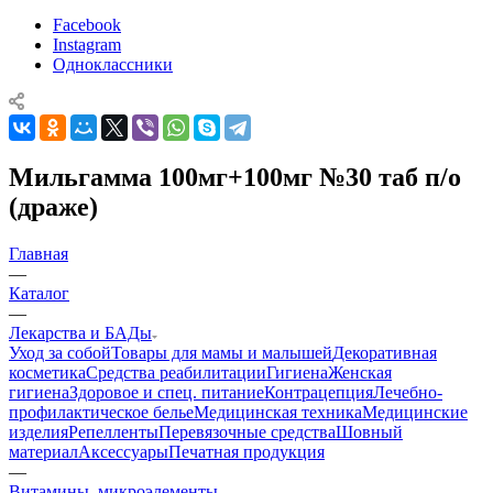
Facebook
Instagram
Одноклассники
Мильгамма 100мг+100мг №30 таб п/о
(драже)
Главная
—
Каталог
—
Лекарства и БАДы
Уход за собой
Товары для мамы и малышей
Декоративная
косметика
Средства реабилитации
Гигиена
Женская
гигиена
Здоровое и спец. питание
Контрацепция
Лечебно-
профилактическое белье
Медицинская техника
Медицинские
изделия
Репелленты
Перевязочные средства
Шовный
материал
Аксессуары
Печатная продукция
—
Витамины, микроэлементы