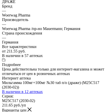
ДРАЖЕ
Бренд
—
Woеrwag Pharma
Производитель
—
Woеrwag Pharma /пр-но Mauermann; Германия
Страна происхождения
—
Германия
Все характеристики
от
211.55 руб.
В наличии
в 57 аптеках
Подробнее
Цена действительна только для интернет-магазина и может
отличаться от цен в розничных аптеках
Интернет аптека
Мильгамма 100мг+100мг №30 таб п/о (драже) (M25C517
(2030-02))
В наличии
в 12 аптеках
Серия:
M25C517 (2030-02)
211.65
руб.
/уп
Варианты цен