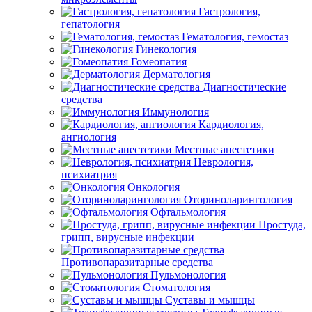
Гастрология,
гепатология
Гематология, гемостаз
Гинекология
Гомеопатия
Дерматология
Диагностические
средства
Иммунология
Кардиология,
ангиология
Местные анестетики
Неврология,
психиатрия
Онкология
Оториноларингология
Офтальмология
Простуда,
грипп, вирусные инфекции
Противопаразитарные средства
Пульмонология
Стоматология
Суставы и мышцы