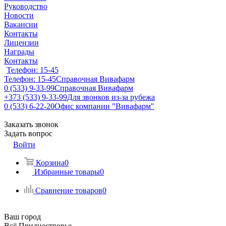
Руководство
Новости
Вакансии
Контакты
Лицензии
Награды
Контакты
Телефон: 15-45
Телефон: 15-45
Справочная Вивафарм
0 (533) 9-33-99
Справочная Вивафарм
+373 (533) 9-33-99
Для звонков из-за рубежа
0 (533) 6-22-20
Офис компании "Вивафарм"
Заказать звонок
Задать вопрос
Войти
Корзина
0
Избранные товары
0
Сравнение товаров
0
Ваш город
Всё Приднестровье