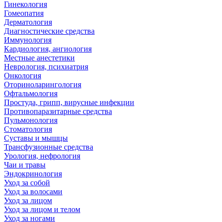
Гинекология
Гомеопатия
Дерматология
Диагностические средства
Иммунология
Кардиология, ангиология
Местные анестетики
Неврология, психиатрия
Онкология
Оториноларингология
Офтальмология
Простуда, грипп, вирусные инфекции
Противопаразитарные средства
Пульмонология
Стоматология
Суставы и мышцы
Трансфузионные средства
Урология, нефрология
Чаи и травы
Эндокринология
Уход за собой
Уход за волосами
Уход за лицом
Уход за лицом и телом
Уход за ногами