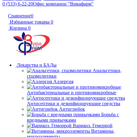
0 (533) 6-22-20
Офис компании "Вивафарм"
Сравнение
0
Избранные товары
0
Корзина
0
Лекарства и БАДы
Анальгетики,
спазмолитики
Аллергия
Антибактериальные и противомикробные
Антисептики и дезинфицирующие средства
Антигрибок
Борьба с
вредными привычками
Варикоз. Геморрой
Витамины,
микроэлементы