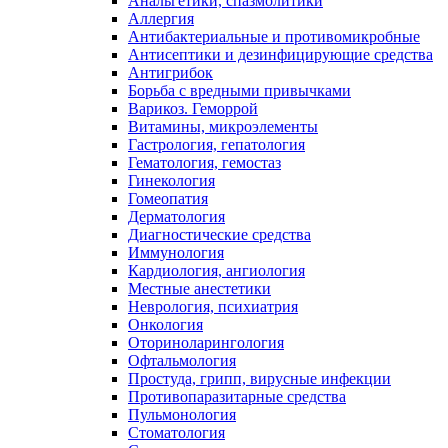
Анальгетики, спазмолитики
Аллергия
Антибактериальные и противомикробные
Антисептики и дезинфицирующие средства
Антигрибок
Борьба с вредными привычками
Варикоз. Геморрой
Витамины, микроэлементы
Гастрология, гепатология
Гематология, гемостаз
Гинекология
Гомеопатия
Дерматология
Диагностические средства
Иммунология
Кардиология, ангиология
Местные анестетики
Неврология, психиатрия
Онкология
Оториноларингология
Офтальмология
Простуда, грипп, вирусные инфекции
Противопаразитарные средства
Пульмонология
Стоматология