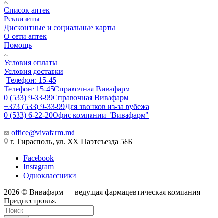
Список аптек
Реквизиты
Дисконтные и социальные карты
О сети аптек
Помощь
Условия оплаты
Условия доставки
Телефон: 15-45
Телефон: 15-45
Справочная Вивафарм
0 (533) 9-33-99
Справочная Вивафарм
+373 (533) 9-33-99
Для звонков из-за рубежа
0 (533) 6-22-20
Офис компании "Вивафарм"
office@vivafarm.md
г. Тирасполь, ул. ХХ Партсъезда 58Б
Facebook
Instagram
Одноклассники
2026 © Вивафарм — ведущая фармацевтическая компания
Приднестровья.