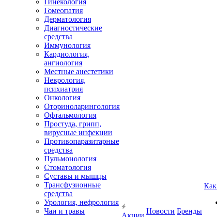
Гинекология
Гомеопатия
Дерматология
Диагностические
средства
Иммунология
Кардиология,
ангиология
Местные анестетики
Неврология,
психиатрия
Онкология
Оториноларингология
Офтальмология
Простуда, грипп,
вирусные инфекции
Противопаразитарные
средства
Пульмонология
Стоматология
Суставы и мышцы
Трансфузионные
Как
средства
Урология, нефрология
Чаи и травы
Новости
Бренды
Акции