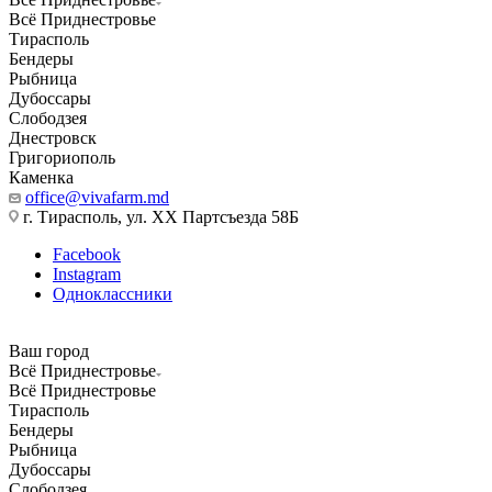
Всё Приднестровье
Тирасполь
Бендеры
Рыбница
Дубоссары
Слободзея
Днестровск
Григориополь
Каменка
office@vivafarm.md
г. Тирасполь, ул. ХХ Партсъезда 58Б
Facebook
Instagram
Одноклассники
Ваш город
Всё Приднестровье
Всё Приднестровье
Тирасполь
Бендеры
Рыбница
Дубоссары
Слободзея