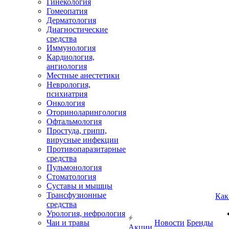
Гинекология
Гомеопатия
Дерматология
Диагностические
средства
Иммунология
Кардиология,
ангиология
Местные анестетики
Неврология,
психиатрия
Онкология
Оториноларингология
Офтальмология
Простуда, грипп,
вирусные инфекции
Противопаразитарные
средства
Пульмонология
Стоматология
Суставы и мышцы
Трансфузионные
Как
средства
Урология, нефрология
Чаи и травы
Новости
Бренды
Акции