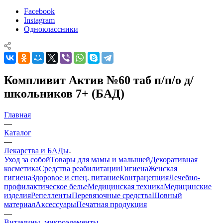
Facebook
Instagram
Одноклассники
Компливит Актив №60 таб п/п/о д/
школьников 7+ (БАД)
Главная
—
Каталог
—
Лекарства и БАДы
Уход за собой
Товары для мамы и малышей
Декоративная
косметика
Средства реабилитации
Гигиена
Женская
гигиена
Здоровое и спец. питание
Контрацепция
Лечебно-
профилактическое белье
Медицинская техника
Медицинские
изделия
Репелленты
Перевязочные средства
Шовный
материал
Аксессуары
Печатная продукция
—
Витамины, микроэлементы