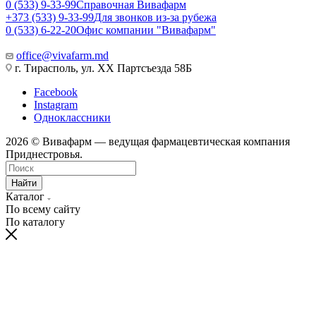
0 (533) 9-33-99
Справочная Вивафарм
+373 (533) 9-33-99
Для звонков из-за рубежа
0 (533) 6-22-20
Офис компании "Вивафарм"
office@vivafarm.md
г. Тирасполь, ул. ХХ Партсъезда 58Б
Facebook
Instagram
Одноклассники
2026 © Вивафарм — ведущая фармацевтическая компания
Приднестровья.
Найти
Каталог
По всему сайту
По каталогу