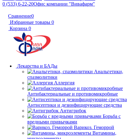
0 (533) 6-22-20
Офис компании "Вивафарм"
Сравнение
0
Избранные товары
0
Корзина
0
Лекарства и БАДы
Анальгетики,
спазмолитики
Аллергия
Антибактериальные и противомикробные
Антисептики и дезинфицирующие средства
Антигрибок
Борьба с
вредными привычками
Варикоз. Геморрой
Витамины,
микроэлементы