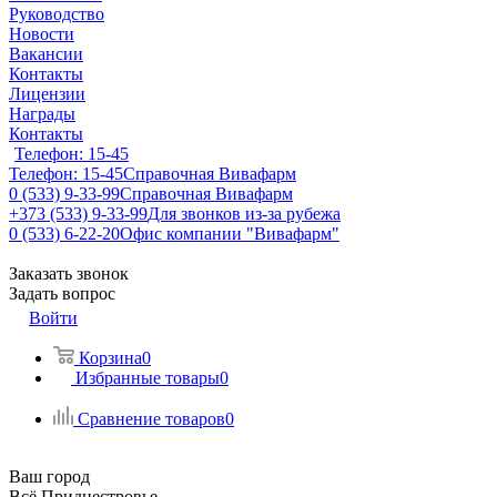
Руководство
Новости
Вакансии
Контакты
Лицензии
Награды
Контакты
Телефон: 15-45
Телефон: 15-45
Справочная Вивафарм
0 (533) 9-33-99
Справочная Вивафарм
+373 (533) 9-33-99
Для звонков из-за рубежа
0 (533) 6-22-20
Офис компании "Вивафарм"
Заказать звонок
Задать вопрос
Войти
Корзина
0
Избранные товары
0
Сравнение товаров
0
Ваш город
Всё Приднестровье