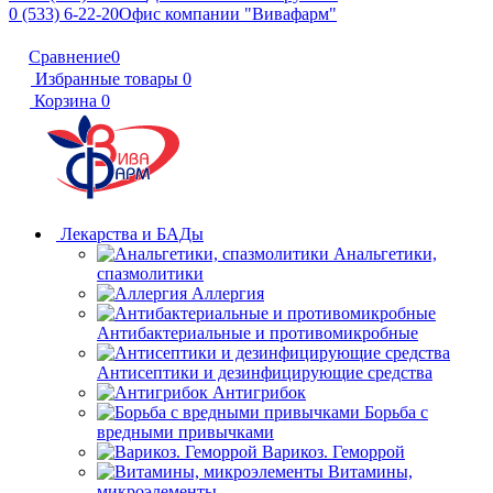
0 (533) 6-22-20
Офис компании "Вивафарм"
Сравнение
0
Избранные товары
0
Корзина
0
Лекарства и БАДы
Анальгетики,
спазмолитики
Аллергия
Антибактериальные и противомикробные
Антисептики и дезинфицирующие средства
Антигрибок
Борьба с
вредными привычками
Варикоз. Геморрой
Витамины,
микроэлементы