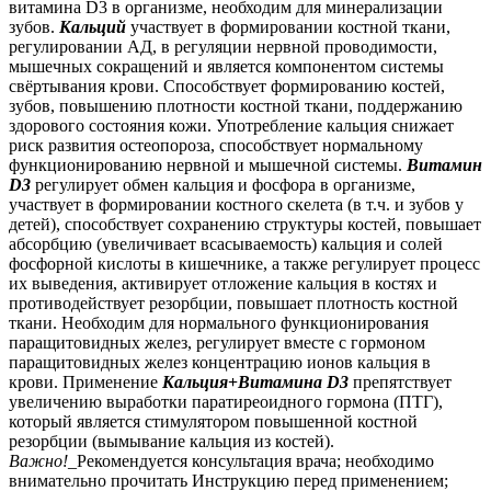
витамина D3 в организме, необходим для минерализации
зубов.
Кальций
участвует в формировании костной ткани,
регулировании АД, в регуляции нервной проводимости,
мышечных сокращений и является компонентом системы
свёртывания крови. Способствует формированию костей,
зубов, повышению плотности костной ткани, поддержанию
здорового состояния кожи. Употребление кальция снижает
риск развития остеопороза, способствует нормальному
функционированию нервной и мышечной системы.
Витамин
D3
регулирует обмен кальция и фосфора в организме,
участвует в формировании костного скелета (в т.ч. и зубов у
детей), способствует сохранению структуры костей, повышает
абсорбцию (увеличивает всасываемость) кальция и солей
фосфорной кислоты в кишечнике, а также регулирует процесс
их выведения, активирует отложение кальция в костях и
противодействует резорбции, повышает плотность костной
ткани. Необходим для нормального функционирования
паращитовидных желез, регулирует вместе с гормоном
паращитовидных желез концентрацию ионов кальция в
крови. Применение
Кальция
+
Витамина D3
препятствует
увеличению выработки паратиреоидного гормона (ПТГ),
который является стимулятором повышенной костной
резорбции (вымывание кальция из костей).
Важно!
_Рекомендуется консультация врача; необходимо
внимательно прочитать Инструкцию перед применением;