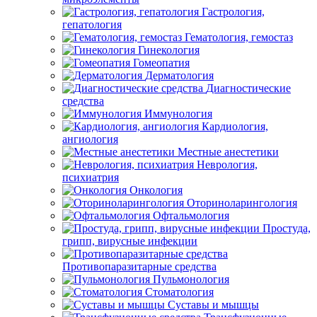
Гастрология,
гепатология
Гематология, гемостаз
Гинекология
Гомеопатия
Дерматология
Диагностические
средства
Иммунология
Кардиология,
ангиология
Местные анестетики
Неврология,
психиатрия
Онкология
Оториноларингология
Офтальмология
Простуда,
грипп, вирусные инфекции
Противопаразитарные средства
Пульмонология
Стоматология
Суставы и мышцы