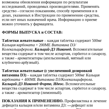
возможны обновления информации по результатам
исследований, проводимых производителями. Применять
средство - согласно показаниям, способу применения и в
дозах, указанных в Инструкции по применению средства,
если нет иных назначений врача. Информацию о приеме
можно уточнить у фармацевта.
ФОРМЫ ВЫПУСКА
и СОСТАВ:
Таблетки жевательные
– каждая таблетка содержит 500мг
Кальция карбоната
+ 200МЕ
Витамина D3/
Колекальциферола
.
Кальций-Д3 Никомед.
Вспомогательные
вещества содержат в том числе аспартам, сорбитол и сахарозу,
а также - ароматизаторы (апельсиновый, мятный или
клубнично-арбузный).
Таблетки жевательные (с увеличенной дозировкой
витамина
D
3)
– каждая таблетка содержит 500мг
Кальция
карбоната
+ 400МЕ
Витамина D3/Колекальциферола
.
Кальций-Д3 Никомед Форте, Идеос.
Вспомогательные
вещества содержат в том числе аспартам, сорбитол и сахарозу,
а также - ароматизатор (лимонный).
ПОКАЗАНИЯ К ПРИМЕНЕНИЮ.
Профилактика и лечение
дефицита кальция и/или витамина Д3:
—
дефицит или