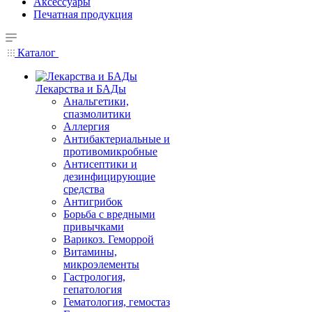
Аксессуары
Печатная продукция
Каталог
Лекарства и БАДы
Анальгетики,
спазмолитики
Аллергия
Антибактериальные и
противомикробные
Антисептики и
дезинфицирующие
средства
Антигрибок
Борьба с вредными
привычками
Варикоз. Геморрой
Витамины,
микроэлементы
Гастрология,
гепатология
Гематология, гемостаз