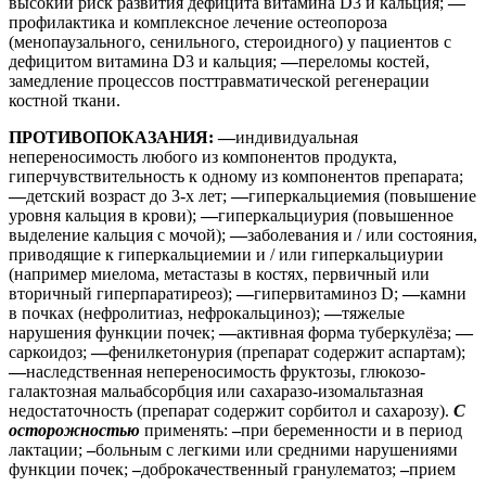
высокий риск развития дефицита витамина D3 и кальция;
—
профилактика и комплексное лечение остеопороза
(менопаузального, сенильного, стероидного) у пациентов с
дефицитом витамина D3 и кальция;
—
переломы костей,
замедление процессов посттравматической регенерации
костной ткани.
ПРОТИВОПОКАЗАНИЯ
: —
индивидуальная
непереносимость любого из компонентов продукта,
гиперчувствительность к одному из компонентов препарата;
—
детский возраст до 3-х лет;
—
гиперкальциемия (повышение
уровня кальция в крови);
—
гиперкальциурия (повышенное
выделение кальция с мочой);
—
заболевания и / или состояния,
приводящие к гиперкальциемии и / или гиперкальциурии
(например миелома, метастазы в костях, первичный или
вторичный гиперпаратиреоз);
—
гипервитаминоз D;
—
камни
в почках (нефролитиаз, нефрокальциноз);
—
тяжелые
нарушения функции почек;
—
активная форма туберкулёза;
—
саркоидоз;
—
фенилкетонурия (препарат содержит аспартам);
—
наследственная непереносимость фруктозы, глюкозо-
галактозная мальабсорбция или сахаразо-изомальтазная
недостаточность (препарат содержит сорбитол и сахарозу).
С
осторожностью
применять:
–
при беременности и в период
лактации;
–
больным с легкими или средними нарушениями
функции почек;
–
доброкачественный гранулематоз;
–
прием