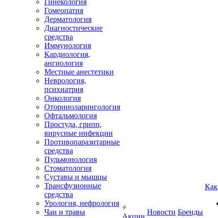
Гинекология
Гомеопатия
Дерматология
Диагностические
средства
Иммунология
Кардиология,
ангиология
Местные анестетики
Неврология,
психиатрия
Онкология
Оториноларингология
Офтальмология
Простуда, грипп,
вирусные инфекции
Противопаразитарные
средства
Пульмонология
Стоматология
Суставы и мышцы
Трансфузионные
Как
средства
Урология, нефрология
Чаи и травы
Новости
Бренды
Акции