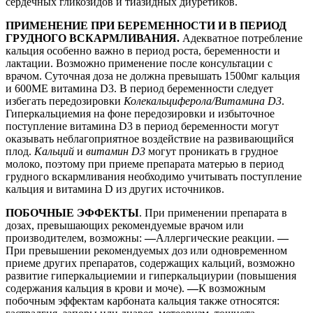
сердечных гликозидов и тиазидных диуретиков.
ПРИМЕНЕНИЕ ПРИ БЕРЕМЕННОСТИ И В ПЕРИОД
ГРУДНОГО ВСКАРМЛИВАНИЯ.
Адекватное потребление
кальция особенно важно в период роста, беременности и
лактации. Возможно применение после консультации с
врачом. Суточная доза не должна превышать 1500мг кальция
и 600ME витамина D3. В период беременности следует
избегать передозировки
Колекальциферола/Витамина
D
3
.
Гиперкальциемия на фоне передозировки и избыточное
поступление витамина D3 в период беременности могут
оказывать неблагоприятное воздействие на развивающийся
плод.
Кальций
и
витамин D3
могут проникать в грудное
молоко, поэтому при приеме препарата матерью в период
грудного вскармливания необходимо учитывать поступление
кальция и витамина D из других источников.
ПОБОЧНЫЕ ЭФФЕКТЫ
. При применении препарата в
дозах, превышающих рекомендуемые врачом или
производителем, возможны:
—
Аллергические реакции.
—
При превышении рекомендуемых доз или одновременном
приеме других препаратов, содержащих кальций, возможно
развитие гиперкальциемии и гиперкальциурии (повышения
содержания кальция в крови и моче).
—
К возможным
побочным эффектам карбоната кальция также относятся: