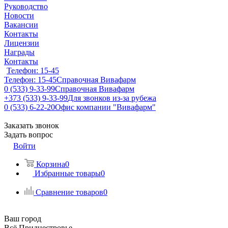
Руководство
Новости
Вакансии
Контакты
Лицензии
Награды
Контакты
Телефон: 15-45
Телефон: 15-45
Справочная Вивафарм
0 (533) 9-33-99
Справочная Вивафарм
+373 (533) 9-33-99
Для звонков из-за рубежа
0 (533) 6-22-20
Офис компании "Вивафарм"
Заказать звонок
Задать вопрос
Войти
Корзина
0
Избранные товары
0
Сравнение товаров
0
Ваш город
Всё Приднестровье