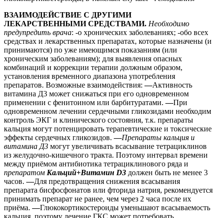
ВЗАИМОДЕЙСТВИЕ С ДРУГИМИ
ЛЕКАРСТВЕННЫМИ СРЕДСТВАМИ.
Необходимо
предупредить врача
: -о хронических заболеваниях; -обо всех
средствах и лекарственных препаратах, которые назначены (и
принимаются) по уже имеющимся показаниям (или
хроническим заболеваниям); для выявления опасных
комбинаций и коррекции терапии должным образом,
установления временного диапазона употребления
препаратов. Возможные взаимодействия:
—
Активность
витамина Д3 может снижаться при его одновременном
применении с фенитоином или барбитуратами.
—
При
одновременном лечении сердечными гликозидами необходим
контроль ЭКГ и клинического состояния, т.к. препараты
кальция могут потенцировать терапевтические и токсические
эффекты сердечных гликозидов.
—
Препараты кальция и
витамина Д3
могут увеличивать всасывание тетрациклинов
из желудочно-кишечного тракта. Поэтому интервал времени
между приёмом антибиотика тетрациклинового ряда и
препаратом
Кальций
+
Витамин D3
должен быть не менее 3
часов.
—
Для предотвращения снижения всасывания
препарата бисфосфонатов или фторида натрия, рекомендуется
принимать препарат не ранее, чем через 2 часа после их
приёма.
—
Глюкокортикостероиды уменьшают всасываемость
кальция, поэтому лечение ГКС может потребовать