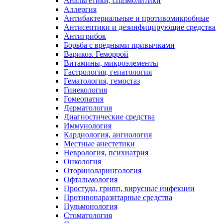
Анальгетики, спазмолитики
Аллергия
Антибактериальные и противомикробные
Антисептики и дезинфицирующие средства
Антигрибок
Борьба с вредными привычками
Варикоз. Геморрой
Витамины, микроэлементы
Гастрология, гепатология
Гематология, гемостаз
Гинекология
Гомеопатия
Дерматология
Диагностические средства
Иммунология
Кардиология, ангиология
Местные анестетики
Неврология, психиатрия
Онкология
Оториноларингология
Офтальмология
Простуда, грипп, вирусные инфекции
Противопаразитарные средства
Пульмонология
Стоматология