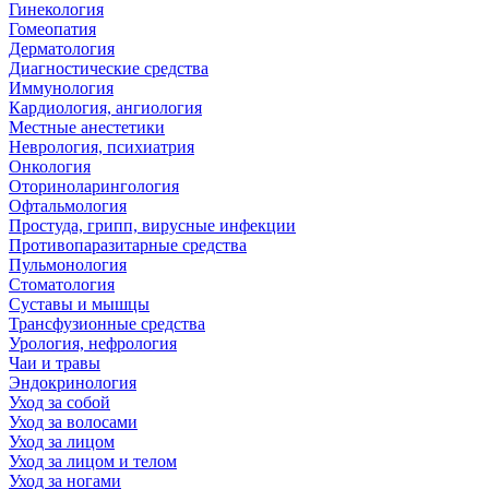
Гинекология
Гомеопатия
Дерматология
Диагностические средства
Иммунология
Кардиология, ангиология
Местные анестетики
Неврология, психиатрия
Онкология
Оториноларингология
Офтальмология
Простуда, грипп, вирусные инфекции
Противопаразитарные средства
Пульмонология
Стоматология
Суставы и мышцы
Трансфузионные средства
Урология, нефрология
Чаи и травы
Эндокринология
Уход за собой
Уход за волосами
Уход за лицом
Уход за лицом и телом
Уход за ногами