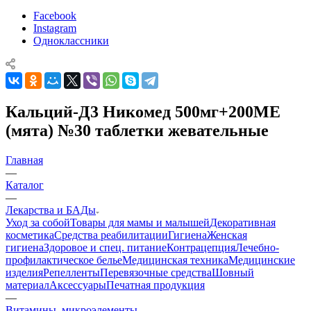
Facebook
Instagram
Одноклассники
Кальций-Д3 Никомед 500мг+200МЕ
(мята) №30 таблетки жевательные
Главная
—
Каталог
—
Лекарства и БАДы
Уход за собой
Товары для мамы и малышей
Декоративная
косметика
Средства реабилитации
Гигиена
Женская
гигиена
Здоровое и спец. питание
Контрацепция
Лечебно-
профилактическое белье
Медицинская техника
Медицинские
изделия
Репелленты
Перевязочные средства
Шовный
материал
Аксессуары
Печатная продукция
—
Витамины, микроэлементы