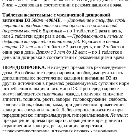
5 лет –
дозировка в соответствии с рекомендациями врача.
Таблетки жевательные с увеличенной дозировкой
витамина
D
3
500мг+400МЕ.
—
Дополнение к специфической
терапии и профилактике остеопороза и его осложнений
(переломы костей):
Взрослым
– по 1 таблетке 2 раза в день,
или 2 таблетки один раз в день.
—
Профилактика и лечение
дефицита кальция и/или витамина Д3: Взрослым и детям
старше 12 лет
– по 1 таблетке 2 раза в день, или 2 таблетки
один раз в день.
Детям с 3 лет до 12 лет:
– по 1 таблетке в
день
или дозировка в соответствии с рекомендациями врача.
ПЕРЕДОЗИРОВКА
.
Не следует превышать рекомендуемые
дозы. Во избежание передозировки, необходимо учитывать
дополнительное поступление кальция и витамина D3 из
других источников в пределах рекомендуемых суточных норм
потребления кальция и витамина D3. При передозировке
могут наблюдаться
симптомы
: жажда, полиурия, снижение
аппетита, тошнота, рвота, запоры, головокружение, слабость,
головная боль, обморок, кома; при длительном применении
кальциноз сосудов и тканей. Лабораторные показатели при
передозировке: гиперкальциурия, гиперкальциемия.
Лечение
:
прекращение приема препарата, обращение к врачу, диета с
ограничением кальция, регидратация, диуретики,
глюкокортикостероиды, в тяжелых случаях - гемодиализ.