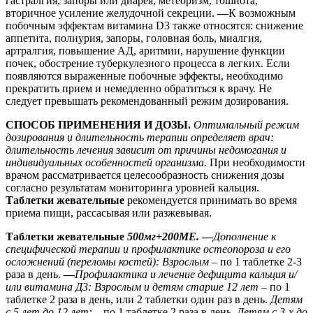
гастралгия, запоры или диарея, метеоризм, тошнота,
вторичное усиление желудочной секреции.
—
К возможным
побочным эффектам витамина D3 также относятся: снижение
аппетита, полиурия, запоры, головная боль, миалгия,
артралгия, повышение АД, аритмии, нарушение функции
почек, обострение туберкулезного процесса в легких. Если
появляются выраженные побочные эффекты, необходимо
прекратить прием и немедленно обратиться к врачу. Не
следует превышать рекомендованный режим дозирования.
СПОСОБ ПРИМЕНЕНИЯ И ДОЗЫ.
Оптимальный режим
дозирования и длительность терапии определяет врач:
длительность лечения зависит от причины недомогания и
индивидуальных особенностей организма.
При необходимости
врачом рассматривается целесообразность снижения дозы
согласно результатам мониторинга уровней кальция.
Таблетки жевательные
рекомендуется принимать во время
приема пищи, рассасывая или разжевывая.
Таблетки жевательные
500мг+200МЕ.
—
Дополнение к
специфической терапии и профилактике остеопороза и его
осложнений (переломы костей):
Взрослым
– по 1 таблетке 2-3
раза в день.
—
Профилактика и лечение дефицита кальция и/
или витамина Д3: Взрослым и детям старше 12 лет
– по 1
таблетке 2 раза в день, или 2 таблетки один раз в день.
Детям
с 5 лет до 12 лет:
– по 1 таблетке 2 раза в день
. Детям с 3-х до