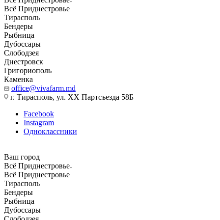
Всё Приднестровье
Тирасполь
Бендеры
Рыбница
Дубоссары
Слободзея
Днестровск
Григориополь
Каменка
office@vivafarm.md
г. Тирасполь, ул. ХХ Партсъезда 58Б
Facebook
Instagram
Одноклассники
Ваш город
Всё Приднестровье
Всё Приднестровье
Тирасполь
Бендеры
Рыбница
Дубоссары
Слободзея