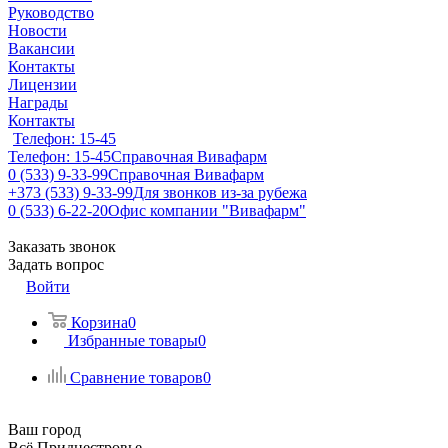
Руководство
Новости
Вакансии
Контакты
Лицензии
Награды
Контакты
Телефон: 15-45
Телефон: 15-45
Справочная Вивафарм
0 (533) 9-33-99
Справочная Вивафарм
+373 (533) 9-33-99
Для звонков из-за рубежа
0 (533) 6-22-20
Офис компании "Вивафарм"
Заказать звонок
Задать вопрос
Войти
Корзина
0
Избранные товары
0
Сравнение товаров
0
Ваш город
Всё Приднестровье