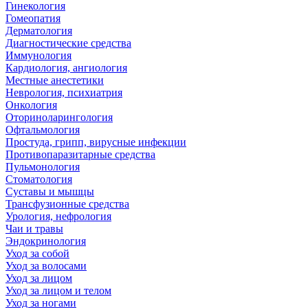
Гинекология
Гомеопатия
Дерматология
Диагностические средства
Иммунология
Кардиология, ангиология
Местные анестетики
Неврология, психиатрия
Онкология
Оториноларингология
Офтальмология
Простуда, грипп, вирусные инфекции
Противопаразитарные средства
Пульмонология
Стоматология
Суставы и мышцы
Трансфузионные средства
Урология, нефрология
Чаи и травы
Эндокринология
Уход за собой
Уход за волосами
Уход за лицом
Уход за лицом и телом
Уход за ногами