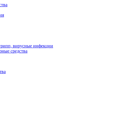
ства
ия
 грипп, вирусные инфекции
рные средства
тва