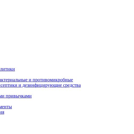
олитики
актериальные и противомикробные
септики и дезинфицирующие средства
ыми привычками
менты
ия