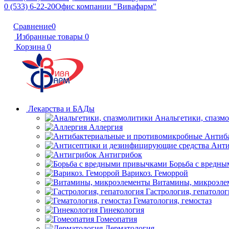
0 (533) 6-22-20
Офис компании "Вивафарм"
Сравнение
0
Избранные товары
0
Корзина
0
Лекарства и БАДы
Анальгетики, спазм
Аллергия
Антиб
Анти
Антигрибок
Борьба с вредн
Варикоз. Геморрой
Витамины, микроэле
Гастрология, гепатолог
Гематология, гемостаз
Гинекология
Гомеопатия
Дерматология