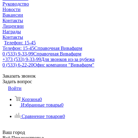
Руководство
Новости
Вакансии
Контакты
Лицензии
Награды
Контакты
Телефон: 15-45
Телефон: 15-45
Справочная Вивафарм
0 (533) 9-33-99
Справочная Вивафарм
+373 (533) 9-33-99
Для звонков из-за рубежа
0 (533) 6-22-20
Офис компании "Вивафарм"
Заказать звонок
Задать вопрос
Войти
Корзина
0
Избранные товары
0
Сравнение товаров
0
Ваш город
Всё Приднестровье