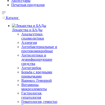
Аксессуары
Печатная продукция
Каталог
Лекарства и БАДы
Анальгетики,
спазмолитики
Аллергия
Антибактериальные и
противомикробные
Антисептики и
дезинфицирующие
средства
Антигрибок
Борьба с вредными
привычками
Варикоз. Геморрой
Витамины,
микроэлементы
Гастрология,
гепатология
Гематология, гемостаз