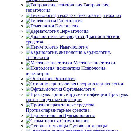
Гастрология,
гепатология
Гематология, гемостаз
Гинекология
Гомеопатия
Дерматология
Диагностические
средства
Иммунология
Кардиология,
ангиология
Местные анестетики
Неврология,
психиатрия
Онкология
Оториноларингология
Офтальмология
Простуда,
грипп, вирусные инфекции
Противопаразитарные средства
Пульмонология
Стоматология
Суставы и мышцы