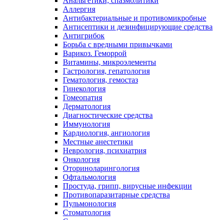
Анальгетики, спазмолитики
Аллергия
Антибактериальные и противомикробные
Антисептики и дезинфицирующие средства
Антигрибок
Борьба с вредными привычками
Варикоз. Геморрой
Витамины, микроэлементы
Гастрология, гепатология
Гематология, гемостаз
Гинекология
Гомеопатия
Дерматология
Диагностические средства
Иммунология
Кардиология, ангиология
Местные анестетики
Неврология, психиатрия
Онкология
Оториноларингология
Офтальмология
Простуда, грипп, вирусные инфекции
Противопаразитарные средства
Пульмонология
Стоматология