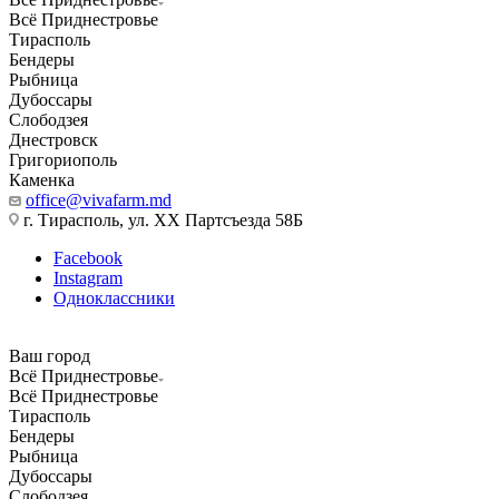
Всё Приднестровье
Тирасполь
Бендеры
Рыбница
Дубоссары
Слободзея
Днестровск
Григориополь
Каменка
office@vivafarm.md
г. Тирасполь, ул. ХХ Партсъезда 58Б
Facebook
Instagram
Одноклассники
Ваш город
Всё Приднестровье
Всё Приднестровье
Тирасполь
Бендеры
Рыбница
Дубоссары
Слободзея