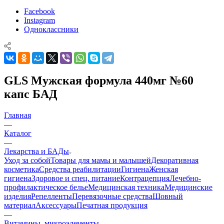
Facebook
Instagram
Одноклассники
GLS Мужская формула 440мг №60
капс БАД
Главная
—
Каталог
—
Лекарства и БАДы
Уход за собой
Товары для мамы и малышей
Декоративная
косметика
Средства реабилитации
Гигиена
Женская
гигиена
Здоровое и спец. питание
Контрацепция
Лечебно-
профилактическое белье
Медицинская техника
Медицинские
изделия
Репелленты
Перевязочные средства
Шовный
материал
Аксессуары
Печатная продукция
—
Витамины, микроэлементы