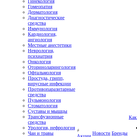
Гинекология
Гомеопатия
Дерматология
Диагностические
средства
Иммунология
Кардиология,
ангиология
Местные анестетики
Неврология,
психиатрия
Онкология
Оториноларингология
Офтальмология
Простуда, грипп,
вирусные инфекции
Противопаразитарные
средства
Пульмонология
Стоматология
Суставы и мышцы
Трансфузионные
Как
средства
Урология, нефрология
Чаи и травы
Новости
Бренды
Акции