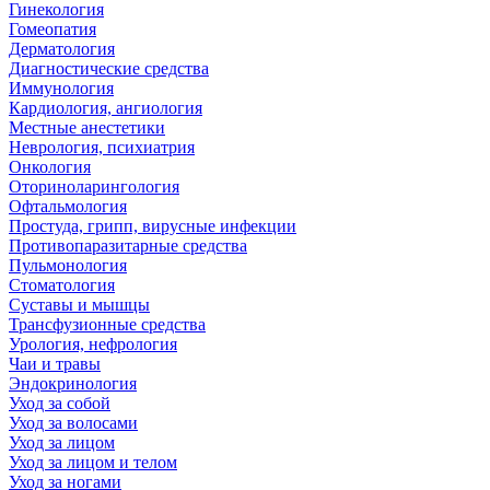
Гинекология
Гомеопатия
Дерматология
Диагностические средства
Иммунология
Кардиология, ангиология
Местные анестетики
Неврология, психиатрия
Онкология
Оториноларингология
Офтальмология
Простуда, грипп, вирусные инфекции
Противопаразитарные средства
Пульмонология
Стоматология
Суставы и мышцы
Трансфузионные средства
Урология, нефрология
Чаи и травы
Эндокринология
Уход за собой
Уход за волосами
Уход за лицом
Уход за лицом и телом
Уход за ногами