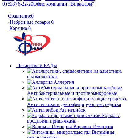
0 (533) 6-22-20
Офис компании "Вивафарм"
Сравнение
0
Избранные товары
0
Корзина
0
Лекарства и БАДы
Анальгетики,
спазмолитики
Аллергия
Антибактериальные и противомикробные
Антисептики и дезинфицирующие средства
Антигрибок
Борьба с
вредными привычками
Варикоз. Геморрой
Витамины,
микроэлементы