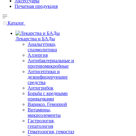
Аксессуары
Печатная продукция
Каталог
Лекарства и БАДы
Анальгетики,
спазмолитики
Аллергия
Антибактериальные и
противомикробные
Антисептики и
дезинфицирующие
средства
Антигрибок
Борьба с вредными
привычками
Варикоз. Геморрой
Витамины,
микроэлементы
Гастрология,
гепатология
Гематология, гемостаз