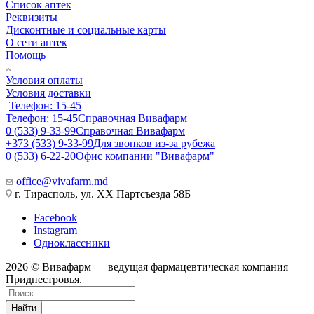
Список аптек
Реквизиты
Дисконтные и социальные карты
О сети аптек
Помощь
Условия оплаты
Условия доставки
Телефон: 15-45
Телефон: 15-45
Справочная Вивафарм
0 (533) 9-33-99
Справочная Вивафарм
+373 (533) 9-33-99
Для звонков из-за рубежа
0 (533) 6-22-20
Офис компании "Вивафарм"
office@vivafarm.md
г. Тирасполь, ул. ХХ Партсъезда 58Б
Facebook
Instagram
Одноклассники
2026 © Вивафарм — ведущая фармацевтическая компания
Приднестровья.
Найти