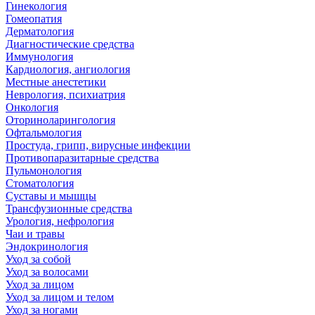
Гинекология
Гомеопатия
Дерматология
Диагностические средства
Иммунология
Кардиология, ангиология
Местные анестетики
Неврология, психиатрия
Онкология
Оториноларингология
Офтальмология
Простуда, грипп, вирусные инфекции
Противопаразитарные средства
Пульмонология
Стоматология
Суставы и мышцы
Трансфузионные средства
Урология, нефрология
Чаи и травы
Эндокринология
Уход за собой
Уход за волосами
Уход за лицом
Уход за лицом и телом
Уход за ногами