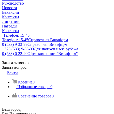
Руководство
Новости
Вакансии
Контакты
Лицензии
Награды
Контакты
Телефон: 15-45
Телефон: 15-45
Справочная Вивафарм
0 (533) 9-33-99
Справочная Вивафарм
+373 (533) 9-33-99
Для звонков из-за рубежа
0 (533) 6-22-20
Офис компании "Вивафарм"
Заказать звонок
Задать вопрос
Войти
Корзина
0
Избранные товары
0
Сравнение товаров
0
Ваш город
Всё Приднестровье