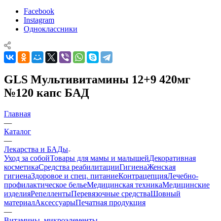
Facebook
Instagram
Одноклассники
GLS Мультивитамины 12+9 420мг
№120 капс БАД
Главная
—
Каталог
—
Лекарства и БАДы
Уход за собой
Товары для мамы и малышей
Декоративная
косметика
Средства реабилитации
Гигиена
Женская
гигиена
Здоровое и спец. питание
Контрацепция
Лечебно-
профилактическое белье
Медицинская техника
Медицинские
изделия
Репелленты
Перевязочные средства
Шовный
материал
Аксессуары
Печатная продукция
—
Витамины, микроэлементы