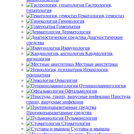
Гастрология,
гепатология
Гематология, гемостаз
Гинекология
Гомеопатия
Дерматология
Диагностические
средства
Иммунология
Кардиология,
ангиология
Местные анестетики
Неврология,
психиатрия
Онкология
Оториноларингология
Офтальмология
Простуда,
грипп, вирусные инфекции
Противопаразитарные средства
Пульмонология
Стоматология
Суставы и мышцы