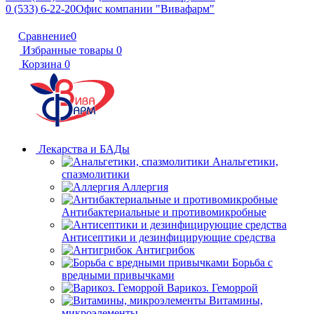
0 (533) 6-22-20
Офис компании "Вивафарм"
Сравнение
0
Избранные товары
0
Корзина
0
Лекарства и БАДы
Анальгетики,
спазмолитики
Аллергия
Антибактериальные и противомикробные
Антисептики и дезинфицирующие средства
Антигрибок
Борьба с
вредными привычками
Варикоз. Геморрой
Витамины,
микроэлементы