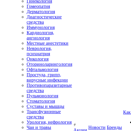
Гинекология
Гомеопатия
Дерматология
Диагностические
средства
Иммунология
Кардиология,
ангиология
Местные анестетики
Неврология,
психиатрия
Онкология
Оториноларингология
Офтальмология
Простуда, грипп,
вирусные инфекции
Противопаразитарные
средства
Пульмонология
Стоматология
Суставы и мышцы
Трансфузионные
Как
средства
Урология, нефрология
Чаи и травы
Новости
Бренды
Акции