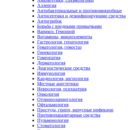
Анальгетики, спазмолитики
Аллергия
Антибактериальные и противомикробные
Антисептики и дезинфицирующие средства
Антигрибок
Борьба с вредными привычками
Варикоз. Геморрой
Витамины, микроэлементы
Гастрология, гепатология
Гематология, гемостаз
Гинекология
Гомеопатия
Дерматология
Диагностические средства
Иммунология
Кардиология, ангиология
Местные анестетики
Неврология, психиатрия
Онкология
Оториноларингология
Офтальмология
Простуда, грипп, вирусные инфекции
Противопаразитарные средства
Пульмонология
Стоматология