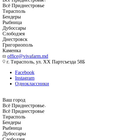
Всё Приднестровье
Тирасполь
Бендеры
Рыбница
Дубоссары
Слободзея
Днестровск
Григориополь
Каменка
office@vivafarm.md
г. Тирасполь, ул. ХХ Партсъезда 58Б
Facebook
Instagram
Одноклассники
Ваш город
Всё Приднестровье
Всё Приднестровье
Тирасполь
Бендеры
Рыбница
Дубоссары
Слободзея