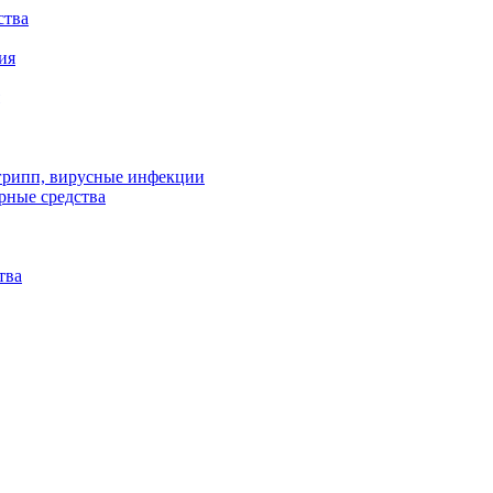
ства
ия
 грипп, вирусные инфекции
рные средства
тва