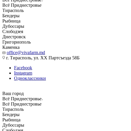
Всё Приднестровье
Тирасполь
Бендеры
Рыбница
Дубоссары
Слободзея
Днестровск
Григориополь
Каменка
office@vivafarm.md
г. Тирасполь, ул. ХХ Партсъезда 58Б
Facebook
Instagram
Одноклассники
Ваш город
Всё Приднестровье
Всё Приднестровье
Тирасполь
Бендеры
Рыбница
Дубоссары
Слободзея