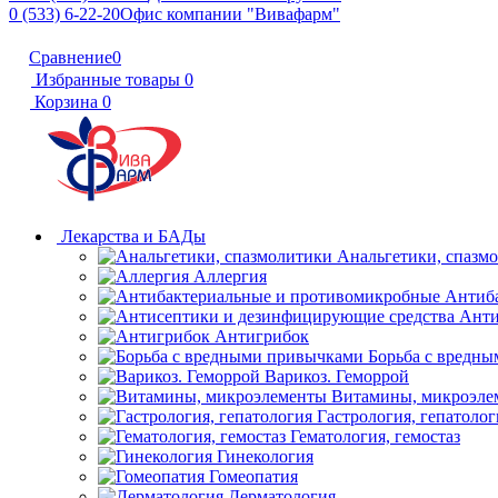
0 (533) 6-22-20
Офис компании "Вивафарм"
Сравнение
0
Избранные товары
0
Корзина
0
Лекарства и БАДы
Анальгетики, спазм
Аллергия
Антиб
Анти
Антигрибок
Борьба с вредн
Варикоз. Геморрой
Витамины, микроэле
Гастрология, гепатолог
Гематология, гемостаз
Гинекология
Гомеопатия
Дерматология