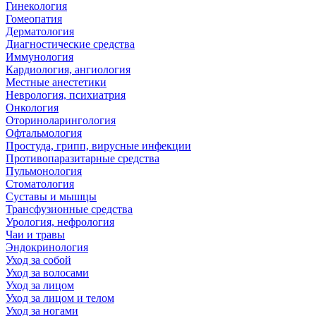
Гинекология
Гомеопатия
Дерматология
Диагностические средства
Иммунология
Кардиология, ангиология
Местные анестетики
Неврология, психиатрия
Онкология
Оториноларингология
Офтальмология
Простуда, грипп, вирусные инфекции
Противопаразитарные средства
Пульмонология
Стоматология
Суставы и мышцы
Трансфузионные средства
Урология, нефрология
Чаи и травы
Эндокринология
Уход за собой
Уход за волосами
Уход за лицом
Уход за лицом и телом
Уход за ногами