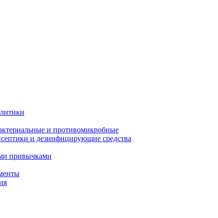
олитики
актериальные и противомикробные
септики и дезинфицирующие средства
ыми привычками
менты
ия