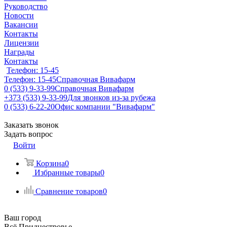
Руководство
Новости
Вакансии
Контакты
Лицензии
Награды
Контакты
Телефон: 15-45
Телефон: 15-45
Справочная Вивафарм
0 (533) 9-33-99
Справочная Вивафарм
+373 (533) 9-33-99
Для звонков из-за рубежа
0 (533) 6-22-20
Офис компании "Вивафарм"
Заказать звонок
Задать вопрос
Войти
Корзина
0
Избранные товары
0
Сравнение товаров
0
Ваш город
Всё Приднестровье