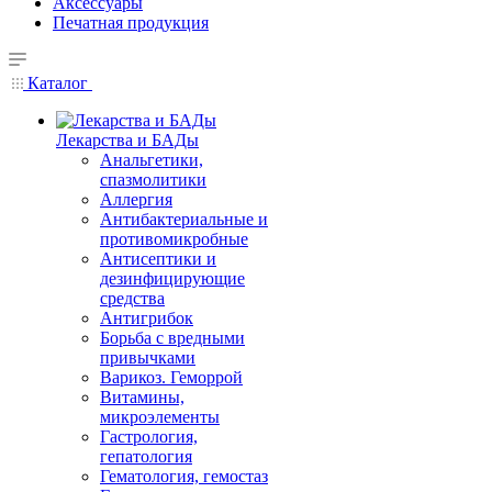
Аксессуары
Печатная продукция
Каталог
Лекарства и БАДы
Анальгетики,
спазмолитики
Аллергия
Антибактериальные и
противомикробные
Антисептики и
дезинфицирующие
средства
Антигрибок
Борьба с вредными
привычками
Варикоз. Геморрой
Витамины,
микроэлементы
Гастрология,
гепатология
Гематология, гемостаз