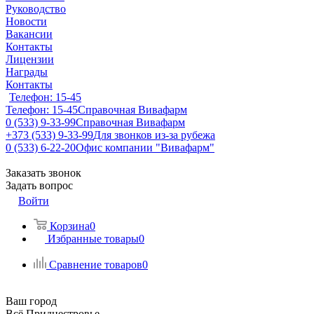
Руководство
Новости
Вакансии
Контакты
Лицензии
Награды
Контакты
Телефон: 15-45
Телефон: 15-45
Справочная Вивафарм
0 (533) 9-33-99
Справочная Вивафарм
+373 (533) 9-33-99
Для звонков из-за рубежа
0 (533) 6-22-20
Офис компании "Вивафарм"
Заказать звонок
Задать вопрос
Войти
Корзина
0
Избранные товары
0
Сравнение товаров
0
Ваш город
Всё Приднестровье