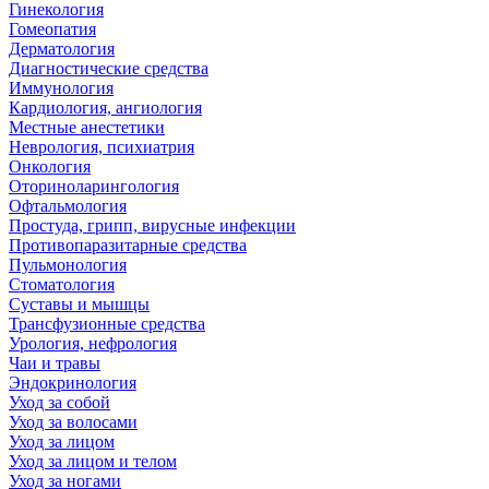
Гинекология
Гомеопатия
Дерматология
Диагностические средства
Иммунология
Кардиология, ангиология
Местные анестетики
Неврология, психиатрия
Онкология
Оториноларингология
Офтальмология
Простуда, грипп, вирусные инфекции
Противопаразитарные средства
Пульмонология
Стоматология
Суставы и мышцы
Трансфузионные средства
Урология, нефрология
Чаи и травы
Эндокринология
Уход за собой
Уход за волосами
Уход за лицом
Уход за лицом и телом
Уход за ногами