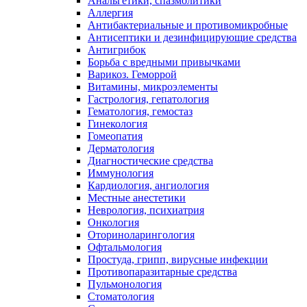
Анальгетики, спазмолитики
Аллергия
Антибактериальные и противомикробные
Антисептики и дезинфицирующие средства
Антигрибок
Борьба с вредными привычками
Варикоз. Геморрой
Витамины, микроэлементы
Гастрология, гепатология
Гематология, гемостаз
Гинекология
Гомеопатия
Дерматология
Диагностические средства
Иммунология
Кардиология, ангиология
Местные анестетики
Неврология, психиатрия
Онкология
Оториноларингология
Офтальмология
Простуда, грипп, вирусные инфекции
Противопаразитарные средства
Пульмонология
Стоматология