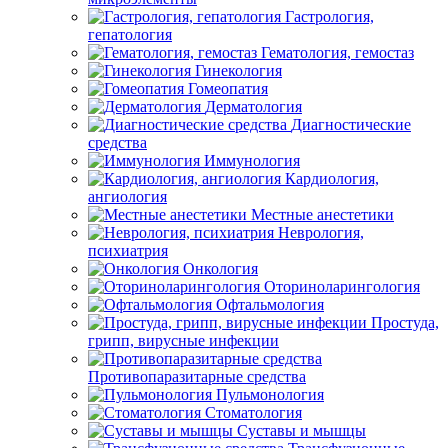
Гастрология,
гепатология
Гематология, гемостаз
Гинекология
Гомеопатия
Дерматология
Диагностические
средства
Иммунология
Кардиология,
ангиология
Местные анестетики
Неврология,
психиатрия
Онкология
Оториноларингология
Офтальмология
Простуда,
грипп, вирусные инфекции
Противопаразитарные средства
Пульмонология
Стоматология
Суставы и мышцы