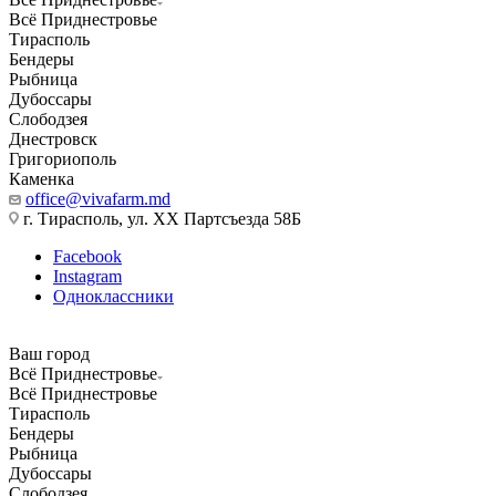
Всё Приднестровье
Тирасполь
Бендеры
Рыбница
Дубоссары
Слободзея
Днестровск
Григориополь
Каменка
office@vivafarm.md
г. Тирасполь, ул. ХХ Партсъезда 58Б
Facebook
Instagram
Одноклассники
Ваш город
Всё Приднестровье
Всё Приднестровье
Тирасполь
Бендеры
Рыбница
Дубоссары
Слободзея