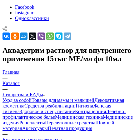
Facebook
Instagram
Одноклассники
Аквадетрим раствор для внутреннего
применения 15тыс МЕ/мл фл 10мл
Главная
—
Каталог
—
Лекарства и БАДы
Уход за собой
Товары для мамы и малышей
Декоративная
косметика
Средства реабилитации
Гигиена
Женская
гигиена
Здоровое и спец. питание
Контрацепция
Лечебно-
профилактическое белье
Медицинская техника
Медицинские
изделия
Репелленты
Перевязочные средства
Шовный
материал
Аксессуары
Печатная продукция
—
Витамины, микроэлементы