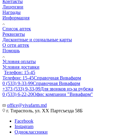
Контакты
Лицензии
Награды
Информация
Список аптек
Реквизиты
Дисконтные и социальные карты
О сети аптек
Помощь
Условия оплаты
Условия доставки
Телефон: 15-45
Телефон: 15-45
Справочная Вивафарм
0 (533) 9-33-99
Справочная Вивафарм
+373 (533) 9-33-99
Для звонков из-за рубежа
0 (533) 6-22-20
Офис компании "Вивафарм"
office@vivafarm.md
г. Тирасполь, ул. ХХ Партсъезда 58Б
Facebook
Instagram
Одноклассники