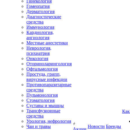
Гинекология
Гомеопатия
Дерматология
Диагностические
средства
Иммунология
Кардиология,
ангиология
Местные анестетики
Неврология,
психиатрия
Онкология
Оториноларингология
Офтальмология
Простуда, грипп,
вирусные инфекции
Противопаразитарные
средства
Пульмонология
Стоматология
Суставы и мышцы
Трансфузионные
Как
средства
Урология, нефрология
Чаи и травы
Новости
Бренды
Акции