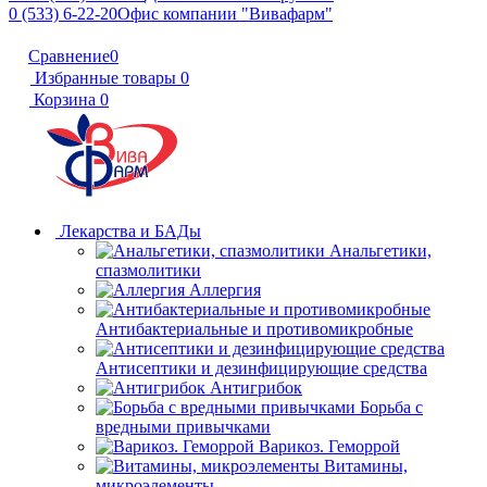
0 (533) 6-22-20
Офис компании "Вивафарм"
Сравнение
0
Избранные товары
0
Корзина
0
Лекарства и БАДы
Анальгетики,
спазмолитики
Аллергия
Антибактериальные и противомикробные
Антисептики и дезинфицирующие средства
Антигрибок
Борьба с
вредными привычками
Варикоз. Геморрой
Витамины,
микроэлементы