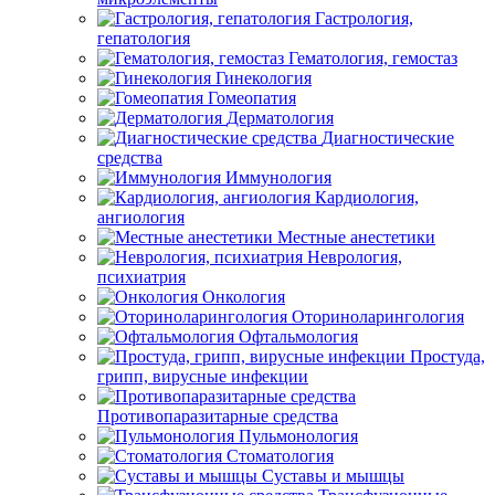
Гастрология,
гепатология
Гематология, гемостаз
Гинекология
Гомеопатия
Дерматология
Диагностические
средства
Иммунология
Кардиология,
ангиология
Местные анестетики
Неврология,
психиатрия
Онкология
Оториноларингология
Офтальмология
Простуда,
грипп, вирусные инфекции
Противопаразитарные средства
Пульмонология
Стоматология
Суставы и мышцы