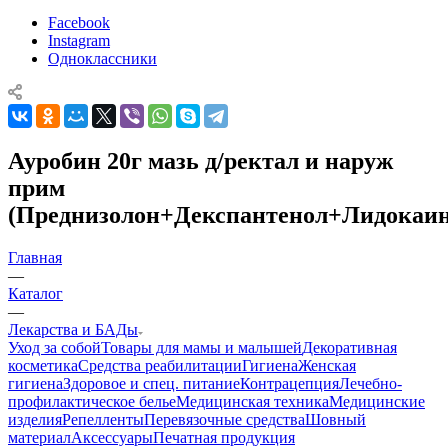
Facebook
Instagram
Одноклассники
Ауробин 20г мазь д/ректал и наруж
прим
(Преднизолон+Декспантенол+Лидокаин
Главная
—
Каталог
—
Лекарства и БАДы
Уход за собой
Товары для мамы и малышей
Декоративная
косметика
Средства реабилитации
Гигиена
Женская
гигиена
Здоровое и спец. питание
Контрацепция
Лечебно-
профилактическое белье
Медицинская техника
Медицинские
изделия
Репелленты
Перевязочные средства
Шовный
материал
Аксессуары
Печатная продукция