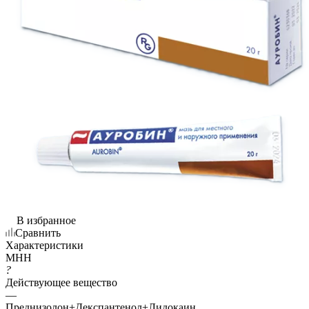
В избранное
Сравнить
Характеристики
МНН
?
Действующее вещество
—
Преднизолон+Декспантенол+Лидокаин