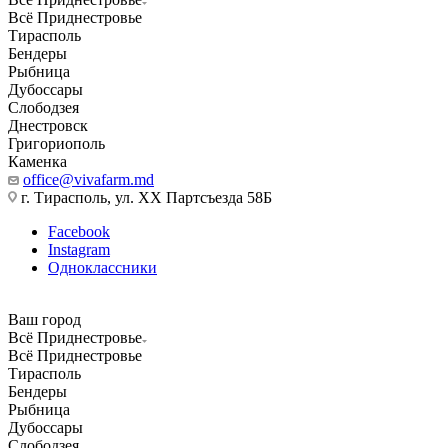
Всё Приднестровье
Тирасполь
Бендеры
Рыбница
Дубоссары
Слободзея
Днестровск
Григориополь
Каменка
office@vivafarm.md
г. Тирасполь, ул. ХХ Партсъезда 58Б
Facebook
Instagram
Одноклассники
Ваш город
Всё Приднестровье
Всё Приднестровье
Тирасполь
Бендеры
Рыбница
Дубоссары
Слободзея