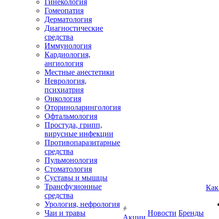
Гинекология
Гомеопатия
Дерматология
Диагностические
средства
Иммунология
Кардиология,
ангиология
Местные анестетики
Неврология,
психиатрия
Онкология
Оториноларингология
Офтальмология
Простуда, грипп,
вирусные инфекции
Противопаразитарные
средства
Пульмонология
Стоматология
Суставы и мышцы
Трансфузионные
Как
средства
Урология, нефрология
Чаи и травы
Новости
Бренды
Акции