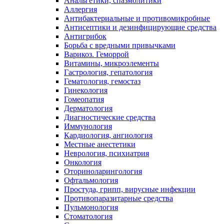
Анальгетики, спазмолитики
Аллергия
Антибактериальные и противомикробные
Антисептики и дезинфицирующие средства
Антигрибок
Борьба с вредными привычками
Варикоз. Геморрой
Витамины, микроэлементы
Гастрология, гепатология
Гематология, гемостаз
Гинекология
Гомеопатия
Дерматология
Диагностические средства
Иммунология
Кардиология, ангиология
Местные анестетики
Неврология, психиатрия
Онкология
Оториноларингология
Офтальмология
Простуда, грипп, вирусные инфекции
Противопаразитарные средства
Пульмонология
Стоматология