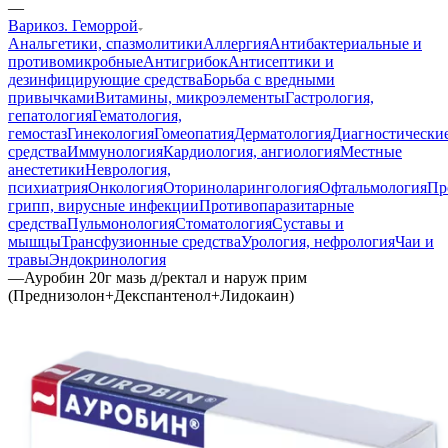
—
Варикоз. Геморрой
Анальгетики, спазмолитики
Аллергия
Антибактериальные и
противомикробные
Антигрибок
Антисептики и
дезинфицирующие средства
Борьба с вредными
привычками
Витамины, микроэлементы
Гастрология,
гепатология
Гематология,
гемостаз
Гинекология
Гомеопатия
Дерматология
Диагностически
средства
Иммунология
Кардиология, ангиология
Местные
анестетики
Неврология,
психиатрия
Онкология
Оториноларингология
Офтальмология
Пр
грипп, вирусные инфекции
Противопаразитарные
средства
Пульмонология
Стоматология
Суставы и
мышцы
Трансфузионные средства
Урология, нефрология
Чаи и
травы
Эндокринология
—
Ауробин 20г мазь д/ректал и наруж прим
(Преднизолон+Декспантенол+Лидокаин)