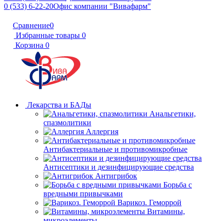
0 (533) 6-22-20
Офис компании "Вивафарм"
Сравнение
0
Избранные товары
0
Корзина
0
Лекарства и БАДы
Анальгетики,
спазмолитики
Аллергия
Антибактериальные и противомикробные
Антисептики и дезинфицирующие средства
Антигрибок
Борьба с
вредными привычками
Варикоз. Геморрой
Витамины,
микроэлементы