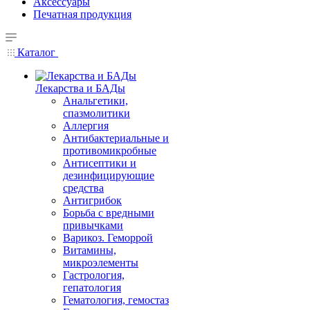
Аксессуары
Печатная продукция
Каталог
Лекарства и БАДы
Анальгетики,
спазмолитики
Аллергия
Антибактериальные и
противомикробные
Антисептики и
дезинфицирующие
средства
Антигрибок
Борьба с вредными
привычками
Варикоз. Геморрой
Витамины,
микроэлементы
Гастрология,
гепатология
Гематология, гемостаз