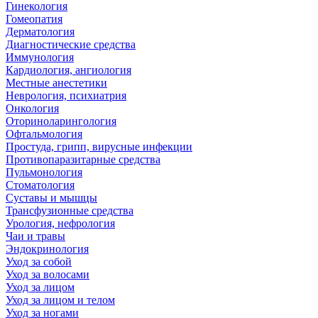
Гинекология
Гомеопатия
Дерматология
Диагностические средства
Иммунология
Кардиология, ангиология
Местные анестетики
Неврология, психиатрия
Онкология
Оториноларингология
Офтальмология
Простуда, грипп, вирусные инфекции
Противопаразитарные средства
Пульмонология
Стоматология
Суставы и мышцы
Трансфузионные средства
Урология, нефрология
Чаи и травы
Эндокринология
Уход за собой
Уход за волосами
Уход за лицом
Уход за лицом и телом
Уход за ногами