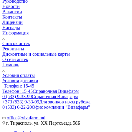
Руководство
Новости
Вакансии
Контакты
Лицензии
Награды
Информация
Список аптек
Реквизиты
Дисконтные и социальные карты
О сети аптек
Помощь
Условия оплаты
Условия доставки
Телефон: 15-45
Телефон: 15-45
Справочная Вивафарм
0 (533) 9-33-99
Справочная Вивафарм
+373 (533) 9-33-99
Для звонков из-за рубежа
0 (533) 6-22-20
Офис компании "Вивафарм"
office@vivafarm.md
г. Тирасполь, ул. ХХ Партсъезда 58Б