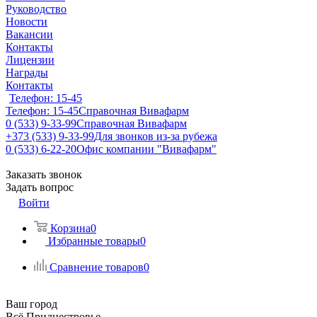
Руководство
Новости
Вакансии
Контакты
Лицензии
Награды
Контакты
Телефон: 15-45
Телефон: 15-45
Справочная Вивафарм
0 (533) 9-33-99
Справочная Вивафарм
+373 (533) 9-33-99
Для звонков из-за рубежа
0 (533) 6-22-20
Офис компании "Вивафарм"
Заказать звонок
Задать вопрос
Войти
Корзина
0
Избранные товары
0
Сравнение товаров
0
Ваш город
Всё Приднестровье