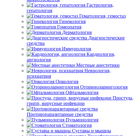
Гастрология,
гепатология
Гематология, гемостаз
Гинекология
Гомеопатия
Дерматология
Диагностические
средства
Иммунология
Кардиология,
ангиология
Местные анестетики
Неврология,
психиатрия
Онкология
Оториноларингология
Офтальмология
Простуда,
грипп, вирусные инфекции
Противопаразитарные средства
Пульмонология
Стоматология
Суставы и мышцы