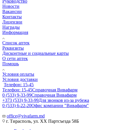
Руководство
Новости
Вакансии
Контакты
Лицензии
Награды
Информация
Список аптек
Реквизиты
Дисконтные и социальные карты
О сети аптек
Помощь
Условия оплаты
Условия доставки
Телефон: 15-45
Телефон: 15-45
Справочная Вивафарм
0 (533) 9-33-99
Справочная Вивафарм
+373 (533) 9-33-99
Для звонков из-за рубежа
0 (533) 6-22-20
Офис компании "Вивафарм"
office@vivafarm.md
г. Тирасполь, ул. ХХ Партсъезда 58Б