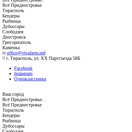
Всё Приднестровье
Тирасполь
Бендеры
Рыбница
Дубоссары
Слободзея
Днестровск
Григориополь
Каменка
office@vivafarm.md
г. Тирасполь, ул. ХХ Партсъезда 58Б
Facebook
Instagram
Одноклассники
Ваш город
Всё Приднестровье
Всё Приднестровье
Тирасполь
Бендеры
Рыбница
Дубоссары
Слободзея