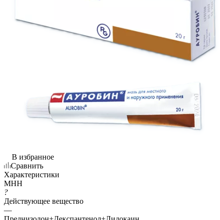
В избранное
Сравнить
Характеристики
МНН
?
Действующее вещество
—
Преднизолон+Декспантенол+Лидокаин