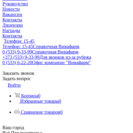
Руководство
Новости
Вакансии
Контакты
Лицензии
Награды
Контакты
Телефон: 15-45
Телефон: 15-45
Справочная Вивафарм
0 (533) 9-33-99
Справочная Вивафарм
+373 (533) 9-33-99
Для звонков из-за рубежа
0 (533) 6-22-20
Офис компании "Вивафарм"
Заказать звонок
Задать вопрос
Войти
Корзина
0
Избранные товары
0
Сравнение товаров
0
Ваш город
Всё Приднестровье