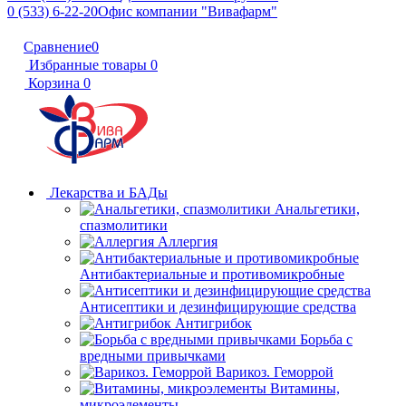
0 (533) 6-22-20
Офис компании "Вивафарм"
Сравнение
0
Избранные товары
0
Корзина
0
Лекарства и БАДы
Анальгетики,
спазмолитики
Аллергия
Антибактериальные и противомикробные
Антисептики и дезинфицирующие средства
Антигрибок
Борьба с
вредными привычками
Варикоз. Геморрой
Витамины,
микроэлементы