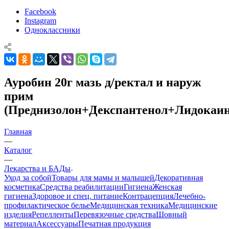
Facebook
Instagram
Одноклассники
Ауробин 20г мазь д/ректал и наруж
прим
(Преднизолон+Декспантенол+Лидокаин
Главная
—
Каталог
—
Лекарства и БАДы
Уход за собой
Товары для мамы и малышей
Декоративная
косметика
Средства реабилитации
Гигиена
Женская
гигиена
Здоровое и спец. питание
Контрацепция
Лечебно-
профилактическое белье
Медицинская техника
Медицинские
изделия
Репелленты
Перевязочные средства
Шовный
материал
Аксессуары
Печатная продукция