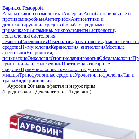
—
Варикоз. Геморрой
Анальгетики, спазмолитики
Аллергия
Антибактериальные и
противомикробные
Антигрибок
Антисептики и
дезинфицирующие средства
Борьба с вредными
привычками
Витамины, микроэлементы
Гастрология,
гепатология
Гематология,
гемостаз
Гинекология
Гомеопатия
Дерматология
Диагностически
средства
Иммунология
Кардиология, ангиология
Местные
анестетики
Неврология,
психиатрия
Онкология
Оториноларингология
Офтальмология
Пр
грипп, вирусные инфекции
Противопаразитарные
средства
Пульмонология
Стоматология
Суставы и
мышцы
Трансфузионные средства
Урология, нефрология
Чаи и
травы
Эндокринология
—
Ауробин 20г мазь д/ректал и наруж прим
(Преднизолон+Декспантенол+Лидокаин)