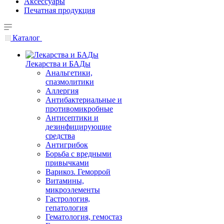
Аксессуары
Печатная продукция
Каталог
Лекарства и БАДы
Анальгетики,
спазмолитики
Аллергия
Антибактериальные и
противомикробные
Антисептики и
дезинфицирующие
средства
Антигрибок
Борьба с вредными
привычками
Варикоз. Геморрой
Витамины,
микроэлементы
Гастрология,
гепатология
Гематология, гемостаз