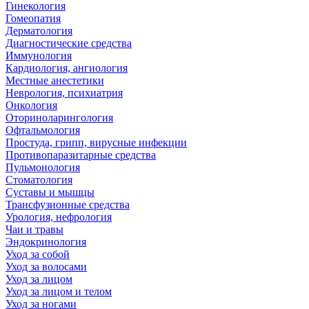
Гинекология
Гомеопатия
Дерматология
Диагностические средства
Иммунология
Кардиология, ангиология
Местные анестетики
Неврология, психиатрия
Онкология
Оториноларингология
Офтальмология
Простуда, грипп, вирусные инфекции
Противопаразитарные средства
Пульмонология
Стоматология
Суставы и мышцы
Трансфузионные средства
Урология, нефрология
Чаи и травы
Эндокринология
Уход за собой
Уход за волосами
Уход за лицом
Уход за лицом и телом
Уход за ногами