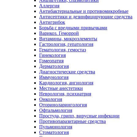
Анальгетики, спазмолитики
Аллергия
Антибактериальные и противомикробные
Антисептики и дезинфицирующие средства
Антигрибок
Борьба с вредными привычками
Варикоз. Геморрой
Витамины, микроэлементы
Гастрология, гепатология
Гематология, гемостаз
Гинекология
Гомеопатия
Дерматология
Диагностические средства
Иммунология
Кардиология, ангиология
Местные анестетики
Неврология, психиатрия
Онкология
Оториноларингология
Офтальмология
Простуда, грипп, вирусные инфекции
Противопаразитарные средства
Пульмонология
Стоматология