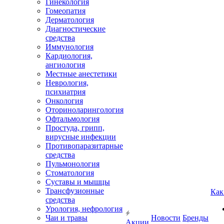
Гинекология
Гомеопатия
Дерматология
Диагностические
средства
Иммунология
Кардиология,
ангиология
Местные анестетики
Неврология,
психиатрия
Онкология
Оториноларингология
Офтальмология
Простуда, грипп,
вирусные инфекции
Противопаразитарные
средства
Пульмонология
Стоматология
Суставы и мышцы
Трансфузионные
Как
средства
Урология, нефрология
Чаи и травы
Новости
Бренды
Акции