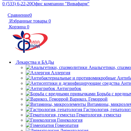
0 (533) 6-22-20
Офис компании "Вивафарм"
Сравнение
0
Избранные товары
0
Корзина
0
Лекарства и БАДы
Анальгетики, спазм
Аллергия
Антиб
Анти
Антигрибок
Борьба с вредн
Варикоз. Геморрой
Витамины, микроэле
Гастрология, гепатолог
Гематология, гемостаз
Гинекология
Гомеопатия
Дерматология