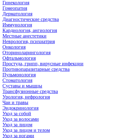
Гинекология
Гомеопатия
Дерматология
Диагностические средства
Иммунология
Кардиология, ангиология
Местные анестетики
Неврология, психиатрия
Онкология
Оториноларингология
Офтальмология
Простуда, грипп, вирусные инфекции
Противопаразитарные средства
Пульмонология
Стоматология
Суставы и мышцы
Трансфузионные средства
Урология, нефрология
Чаи и травы
Эндокринология
Уход за собой
Уход за волосами
Уход за лицом
Уход за лицом и телом
Уход за ногами