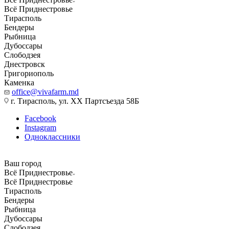
Всё Приднестровье
Тирасполь
Бендеры
Рыбница
Дубоссары
Слободзея
Днестровск
Григориополь
Каменка
office@vivafarm.md
г. Тирасполь, ул. ХХ Партсъезда 58Б
Facebook
Instagram
Одноклассники
Ваш город
Всё Приднестровье
Всё Приднестровье
Тирасполь
Бендеры
Рыбница
Дубоссары
Слободзея