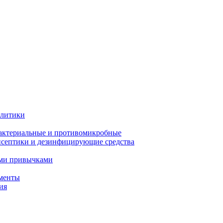
олитики
актериальные и противомикробные
септики и дезинфицирующие средства
ыми привычками
менты
ия