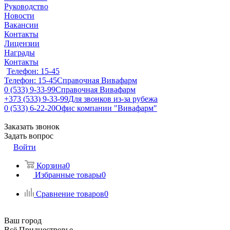
Руководство
Новости
Вакансии
Контакты
Лицензии
Награды
Контакты
Телефон: 15-45
Телефон: 15-45
Справочная Вивафарм
0 (533) 9-33-99
Справочная Вивафарм
+373 (533) 9-33-99
Для звонков из-за рубежа
0 (533) 6-22-20
Офис компании "Вивафарм"
Заказать звонок
Задать вопрос
Войти
Корзина
0
Избранные товары
0
Сравнение товаров
0
Ваш город
Всё Приднестровье