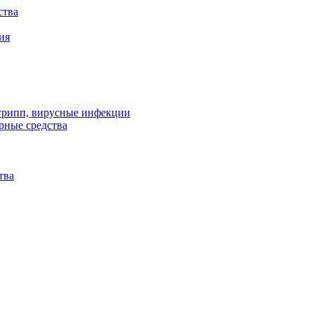
ства
ия
 грипп, вирусные инфекции
рные средства
тва