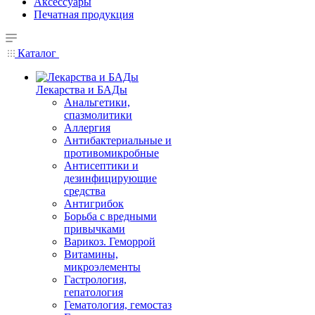
Аксессуары
Печатная продукция
Каталог
Лекарства и БАДы
Анальгетики,
спазмолитики
Аллергия
Антибактериальные и
противомикробные
Антисептики и
дезинфицирующие
средства
Антигрибок
Борьба с вредными
привычками
Варикоз. Геморрой
Витамины,
микроэлементы
Гастрология,
гепатология
Гематология, гемостаз