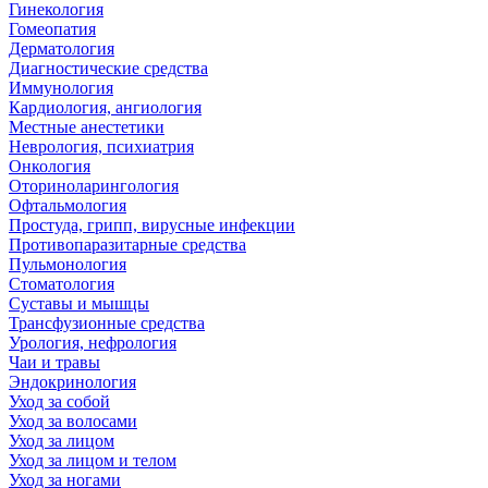
Гинекология
Гомеопатия
Дерматология
Диагностические средства
Иммунология
Кардиология, ангиология
Местные анестетики
Неврология, психиатрия
Онкология
Оториноларингология
Офтальмология
Простуда, грипп, вирусные инфекции
Противопаразитарные средства
Пульмонология
Стоматология
Суставы и мышцы
Трансфузионные средства
Урология, нефрология
Чаи и травы
Эндокринология
Уход за собой
Уход за волосами
Уход за лицом
Уход за лицом и телом
Уход за ногами