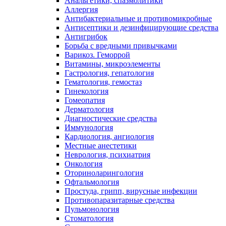
Анальгетики, спазмолитики
Аллергия
Антибактериальные и противомикробные
Антисептики и дезинфицирующие средства
Антигрибок
Борьба с вредными привычками
Варикоз. Геморрой
Витамины, микроэлементы
Гастрология, гепатология
Гематология, гемостаз
Гинекология
Гомеопатия
Дерматология
Диагностические средства
Иммунология
Кардиология, ангиология
Местные анестетики
Неврология, психиатрия
Онкология
Оториноларингология
Офтальмология
Простуда, грипп, вирусные инфекции
Противопаразитарные средства
Пульмонология
Стоматология