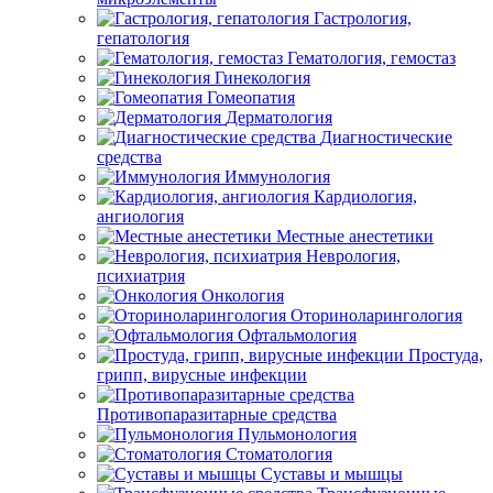
Гастрология,
гепатология
Гематология, гемостаз
Гинекология
Гомеопатия
Дерматология
Диагностические
средства
Иммунология
Кардиология,
ангиология
Местные анестетики
Неврология,
психиатрия
Онкология
Оториноларингология
Офтальмология
Простуда,
грипп, вирусные инфекции
Противопаразитарные средства
Пульмонология
Стоматология
Суставы и мышцы