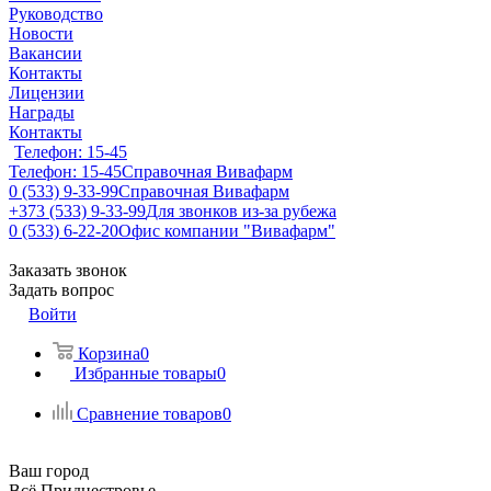
Руководство
Новости
Вакансии
Контакты
Лицензии
Награды
Контакты
Телефон: 15-45
Телефон: 15-45
Справочная Вивафарм
0 (533) 9-33-99
Справочная Вивафарм
+373 (533) 9-33-99
Для звонков из-за рубежа
0 (533) 6-22-20
Офис компании "Вивафарм"
Заказать звонок
Задать вопрос
Войти
Корзина
0
Избранные товары
0
Сравнение товаров
0
Ваш город
Всё Приднестровье