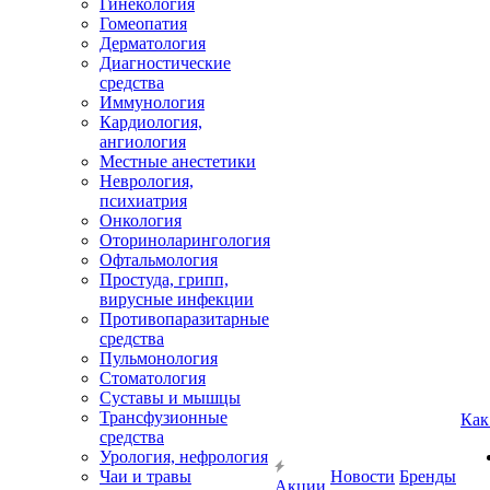
Гинекология
Гомеопатия
Дерматология
Диагностические
средства
Иммунология
Кардиология,
ангиология
Местные анестетики
Неврология,
психиатрия
Онкология
Оториноларингология
Офтальмология
Простуда, грипп,
вирусные инфекции
Противопаразитарные
средства
Пульмонология
Стоматология
Суставы и мышцы
Трансфузионные
Как
средства
Урология, нефрология
Чаи и травы
Новости
Бренды
Акции