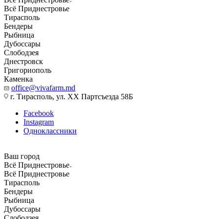
Всё Приднестровье
Тирасполь
Бендеры
Рыбница
Дубоссары
Слободзея
Днестровск
Григориополь
Каменка
office@vivafarm.md
г. Тирасполь, ул. ХХ Партсъезда 58Б
Facebook
Instagram
Одноклассники
Ваш город
Всё Приднестровье
Всё Приднестровье
Тирасполь
Бендеры
Рыбница
Дубоссары
Слободзея