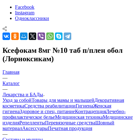
Facebook
Instagram
Одноклассники
Ксефокам 8мг №10 таб п/плен обол
(Лорноксикам)
Главная
—
Каталог
—
Лекарства и БАДы
Уход за собой
Товары для мамы и малышей
Декоративная
косметика
Средства реабилитации
Гигиена
Женская
гигиена
Здоровое и спец. питание
Контрацепция
Лечебно-
профилактическое белье
Медицинская техника
Медицинские
изделия
Репелленты
Перевязочные средства
Шовный
материал
Аксессуары
Печатная продукция
—
Суставы и мышцы