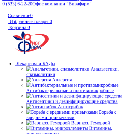
0 (533) 6-22-20
Офис компании "Вивафарм"
Сравнение
0
Избранные товары
0
Корзина
0
Лекарства и БАДы
Анальгетики,
спазмолитики
Аллергия
Антибактериальные и противомикробные
Антисептики и дезинфицирующие средства
Антигрибок
Борьба с
вредными привычками
Варикоз. Геморрой
Витамины,
микроэлементы