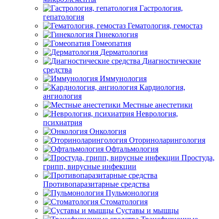
Гастрология,
гепатология
Гематология, гемостаз
Гинекология
Гомеопатия
Дерматология
Диагностические
средства
Иммунология
Кардиология,
ангиология
Местные анестетики
Неврология,
психиатрия
Онкология
Оториноларингология
Офтальмология
Простуда,
грипп, вирусные инфекции
Противопаразитарные средства
Пульмонология
Стоматология
Суставы и мышцы