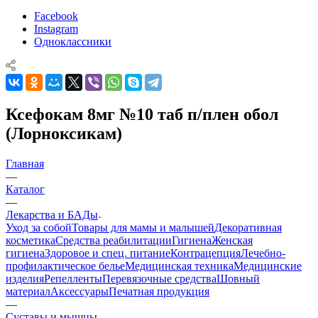
Facebook
Instagram
Одноклассники
Ксефокам 8мг №10 таб п/плен обол
(Лорноксикам)
Главная
—
Каталог
—
Лекарства и БАДы
Уход за собой
Товары для мамы и малышей
Декоративная
косметика
Средства реабилитации
Гигиена
Женская
гигиена
Здоровое и спец. питание
Контрацепция
Лечебно-
профилактическое белье
Медицинская техника
Медицинские
изделия
Репелленты
Перевязочные средства
Шовный
материал
Аксессуары
Печатная продукция
—
Суставы и мышцы