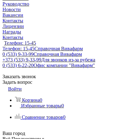
Руководство
Новости
Вакансии
Контакты
Лицензии
Награды
Контакты
Телефон: 15-45
Телефон: 15-45
Справочная Вивафарм
0 (533) 9-33-99
Справочная Вивафарм
+373 (533) 9-33-99
Для звонков из-за рубежа
0 (533) 6-22-20
Офис компании "Вивафарм"
Заказать звонок
Задать вопрос
Войти
Корзина
0
Избранные товары
0
Сравнение товаров
0
Ваш город
Всё Приднестровье