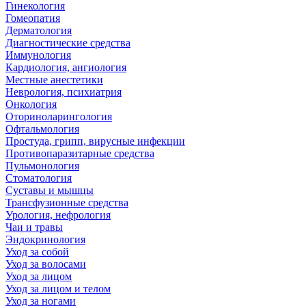
Гинекология
Гомеопатия
Дерматология
Диагностические средства
Иммунология
Кардиология, ангиология
Местные анестетики
Неврология, психиатрия
Онкология
Оториноларингология
Офтальмология
Простуда, грипп, вирусные инфекции
Противопаразитарные средства
Пульмонология
Стоматология
Суставы и мышцы
Трансфузионные средства
Урология, нефрология
Чаи и травы
Эндокринология
Уход за собой
Уход за волосами
Уход за лицом
Уход за лицом и телом
Уход за ногами