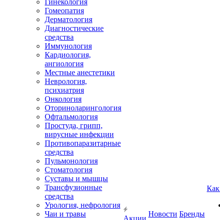
Гинекология
Гомеопатия
Дерматология
Диагностические
средства
Иммунология
Кардиология,
ангиология
Местные анестетики
Неврология,
психиатрия
Онкология
Оториноларингология
Офтальмология
Простуда, грипп,
вирусные инфекции
Противопаразитарные
средства
Пульмонология
Стоматология
Суставы и мышцы
Трансфузионные
Как
средства
Урология, нефрология
Чаи и травы
Новости
Бренды
Акции