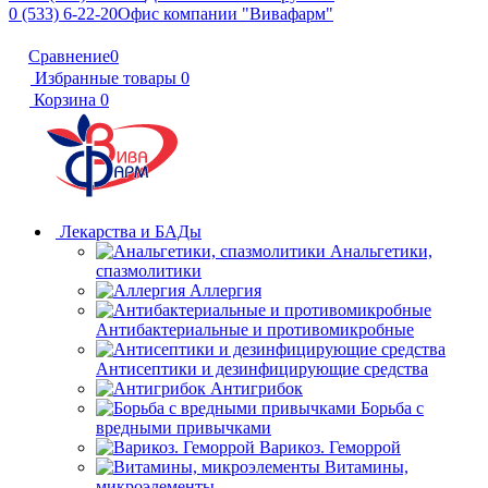
0 (533) 6-22-20
Офис компании "Вивафарм"
Сравнение
0
Избранные товары
0
Корзина
0
Лекарства и БАДы
Анальгетики,
спазмолитики
Аллергия
Антибактериальные и противомикробные
Антисептики и дезинфицирующие средства
Антигрибок
Борьба с
вредными привычками
Варикоз. Геморрой
Витамины,
микроэлементы