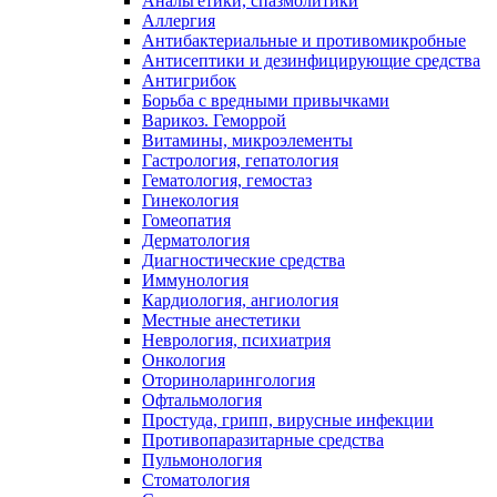
Анальгетики, спазмолитики
Аллергия
Антибактериальные и противомикробные
Антисептики и дезинфицирующие средства
Антигрибок
Борьба с вредными привычками
Варикоз. Геморрой
Витамины, микроэлементы
Гастрология, гепатология
Гематология, гемостаз
Гинекология
Гомеопатия
Дерматология
Диагностические средства
Иммунология
Кардиология, ангиология
Местные анестетики
Неврология, психиатрия
Онкология
Оториноларингология
Офтальмология
Простуда, грипп, вирусные инфекции
Противопаразитарные средства
Пульмонология
Стоматология