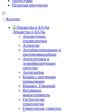
Аксессуары
Печатная продукция
Каталог
Лекарства и БАДы
Анальгетики,
спазмолитики
Аллергия
Антибактериальные и
противомикробные
Антисептики и
дезинфицирующие
средства
Антигрибок
Борьба с вредными
привычками
Варикоз. Геморрой
Витамины,
микроэлементы
Гастрология,
гепатология
Гематология, гемостаз