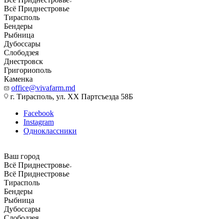
Всё Приднестровье
Тирасполь
Бендеры
Рыбница
Дубоссары
Слободзея
Днестровск
Григориополь
Каменка
office@vivafarm.md
г. Тирасполь, ул. ХХ Партсъезда 58Б
Facebook
Instagram
Одноклассники
Ваш город
Всё Приднестровье
Всё Приднестровье
Тирасполь
Бендеры
Рыбница
Дубоссары
Слободзея