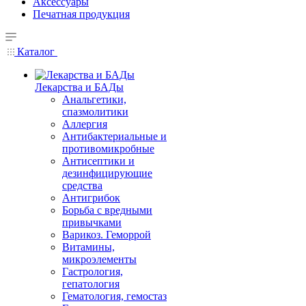
Аксессуары
Печатная продукция
Каталог
Лекарства и БАДы
Анальгетики,
спазмолитики
Аллергия
Антибактериальные и
противомикробные
Антисептики и
дезинфицирующие
средства
Антигрибок
Борьба с вредными
привычками
Варикоз. Геморрой
Витамины,
микроэлементы
Гастрология,
гепатология
Гематология, гемостаз