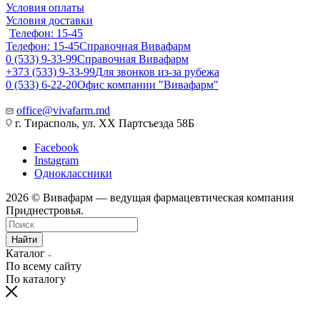
Условия оплаты
Условия доставки
Телефон: 15-45
Телефон: 15-45
Справочная Вивафарм
0 (533) 9-33-99
Справочная Вивафарм
+373 (533) 9-33-99
Для звонков из-за рубежа
0 (533) 6-22-20
Офис компании "Вивафарм"
office@vivafarm.md
г. Тирасполь, ул. ХХ Партсъезда 58Б
Facebook
Instagram
Одноклассники
2026 © Вивафарм — ведущая фармацевтическая компания
Приднестровья.
Найти
Каталог
По всему сайту
По каталогу