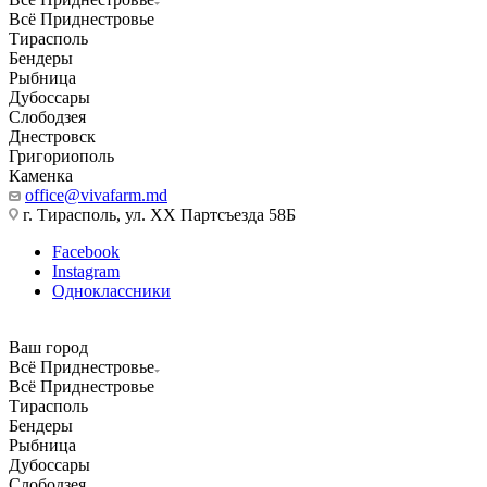
Всё Приднестровье
Тирасполь
Бендеры
Рыбница
Дубоссары
Слободзея
Днестровск
Григориополь
Каменка
office@vivafarm.md
г. Тирасполь, ул. ХХ Партсъезда 58Б
Facebook
Instagram
Одноклассники
Ваш город
Всё Приднестровье
Всё Приднестровье
Тирасполь
Бендеры
Рыбница
Дубоссары
Слободзея