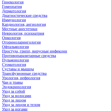
Гинекология
Гомеопатия
Дерматология
Диагностические средства
Иммунология
Кардиология, ангиология
Местные анестетики
Неврология, психиатрия
Онкология
Оториноларингология
Офтальмология
Простуда, грипп, вирусные инфекции
Противопаразитарные средства
Пульмонология
Стоматология
Суставы и мышцы
Трансфузионные средства
Урология, нефрология
Чаи и травы
Эндокринология
Уход за собой
Уход за волосами
Уход за лицом
Уход за лицом и телом
Уход за ногами