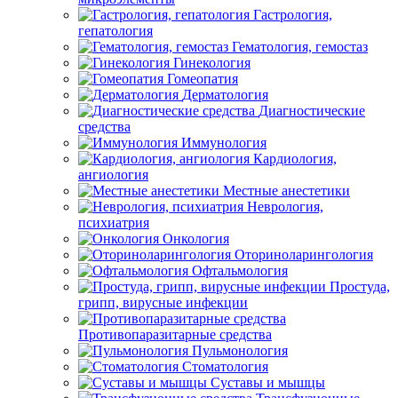
Гастрология,
гепатология
Гематология, гемостаз
Гинекология
Гомеопатия
Дерматология
Диагностические
средства
Иммунология
Кардиология,
ангиология
Местные анестетики
Неврология,
психиатрия
Онкология
Оториноларингология
Офтальмология
Простуда,
грипп, вирусные инфекции
Противопаразитарные средства
Пульмонология
Стоматология
Суставы и мышцы