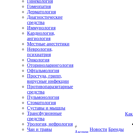
Гинекология
Гомеопатия
Дерматология
Диагностические
средства
Иммунология
Кардиология,
ангиология
Местные анестетики
Неврология,
психиатрия
Онкология
Оториноларингология
Офтальмология
Простуда, грипп,
вирусные инфекции
Противопаразитарные
средства
Пульмонология
Стоматология
Суставы и мышцы
Трансфузионные
Как
средства
Урология, нефрология
Чаи и травы
Новости
Бренды
Акции