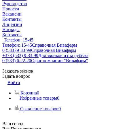
Руководство
Новости
Вакансии
Контакты
Лицензии
Награды
Контакты
Телефон: 15-45
Телефон: 15-45
Справочная Вивафарм
0 (533) 9-33-99
Справочная Вивафарм
+373 (533) 9-33-99
Для звонков из-за рубежа
0 (533) 6-22-20
Офис компании "Вивафарм"
Заказать звонок
Задать вопрос
Войти
Корзина
0
Избранные товары
0
Сравнение товаров
0
Ваш город
Всё Приднестровье