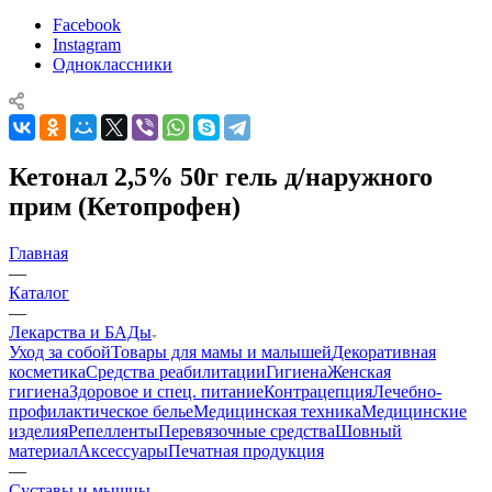
Facebook
Instagram
Одноклассники
Кетонал 2,5% 50г гель д/наружного
прим (Кетопрофен)
Главная
—
Каталог
—
Лекарства и БАДы
Уход за собой
Товары для мамы и малышей
Декоративная
косметика
Средства реабилитации
Гигиена
Женская
гигиена
Здоровое и спец. питание
Контрацепция
Лечебно-
профилактическое белье
Медицинская техника
Медицинские
изделия
Репелленты
Перевязочные средства
Шовный
материал
Аксессуары
Печатная продукция
—
Суставы и мышцы