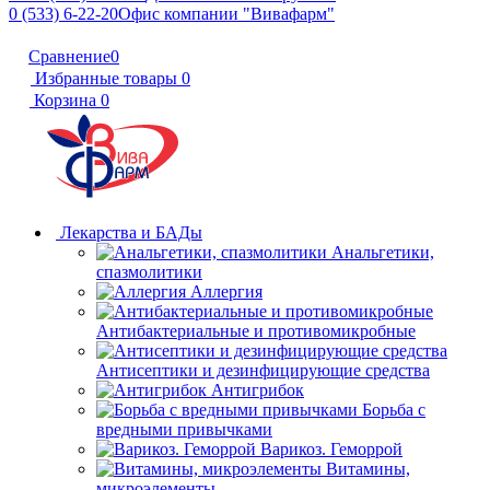
0 (533) 6-22-20
Офис компании "Вивафарм"
Сравнение
0
Избранные товары
0
Корзина
0
Лекарства и БАДы
Анальгетики,
спазмолитики
Аллергия
Антибактериальные и противомикробные
Антисептики и дезинфицирующие средства
Антигрибок
Борьба с
вредными привычками
Варикоз. Геморрой
Витамины,
микроэлементы