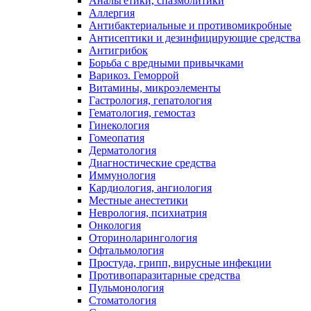
Анальгетики, спазмолитики
Аллергия
Антибактериальные и противомикробные
Антисептики и дезинфицирующие средства
Антигрибок
Борьба с вредными привычками
Варикоз. Геморрой
Витамины, микроэлементы
Гастрология, гепатология
Гематология, гемостаз
Гинекология
Гомеопатия
Дерматология
Диагностические средства
Иммунология
Кардиология, ангиология
Местные анестетики
Неврология, психиатрия
Онкология
Оториноларингология
Офтальмология
Простуда, грипп, вирусные инфекции
Противопаразитарные средства
Пульмонология
Стоматология