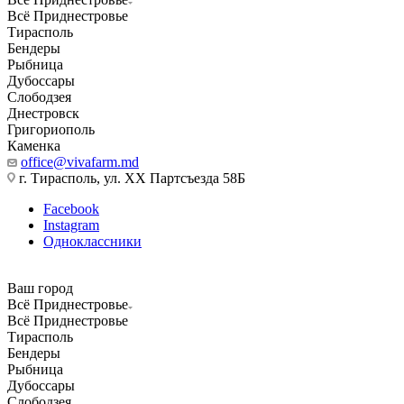
Всё Приднестровье
Тирасполь
Бендеры
Рыбница
Дубоссары
Слободзея
Днестровск
Григориополь
Каменка
office@vivafarm.md
г. Тирасполь, ул. ХХ Партсъезда 58Б
Facebook
Instagram
Одноклассники
Ваш город
Всё Приднестровье
Всё Приднестровье
Тирасполь
Бендеры
Рыбница
Дубоссары
Слободзея