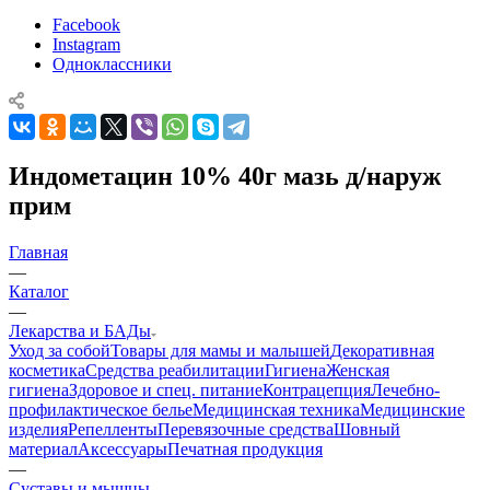
Facebook
Instagram
Одноклассники
Индометацин 10% 40г мазь д/наруж
прим
Главная
—
Каталог
—
Лекарства и БАДы
Уход за собой
Товары для мамы и малышей
Декоративная
косметика
Средства реабилитации
Гигиена
Женская
гигиена
Здоровое и спец. питание
Контрацепция
Лечебно-
профилактическое белье
Медицинская техника
Медицинские
изделия
Репелленты
Перевязочные средства
Шовный
материал
Аксессуары
Печатная продукция
—
Суставы и мышцы