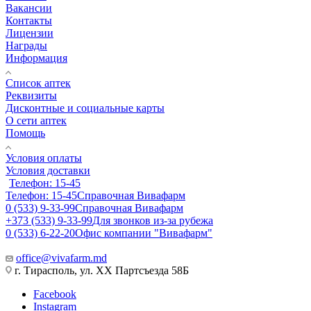
Вакансии
Контакты
Лицензии
Награды
Информация
Список аптек
Реквизиты
Дисконтные и социальные карты
О сети аптек
Помощь
Условия оплаты
Условия доставки
Телефон: 15-45
Телефон: 15-45
Справочная Вивафарм
0 (533) 9-33-99
Справочная Вивафарм
+373 (533) 9-33-99
Для звонков из-за рубежа
0 (533) 6-22-20
Офис компании "Вивафарм"
office@vivafarm.md
г. Тирасполь, ул. ХХ Партсъезда 58Б
Facebook
Instagram