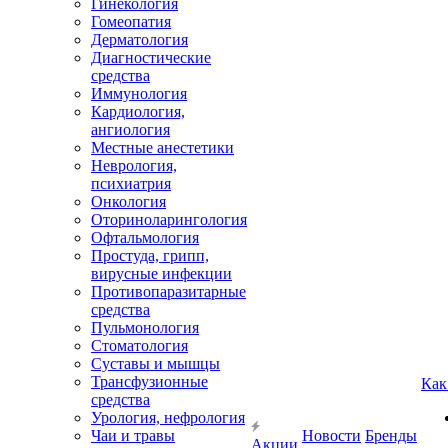
Гинекология
Гомеопатия
Дерматология
Диагностические
средства
Иммунология
Кардиология,
ангиология
Местные анестетики
Неврология,
психиатрия
Онкология
Оториноларингология
Офтальмология
Простуда, грипп,
вирусные инфекции
Противопаразитарные
средства
Пульмонология
Стоматология
Суставы и мышцы
Трансфузионные
Как
средства
Урология, нефрология
Чаи и травы
Новости
Бренды
Акции