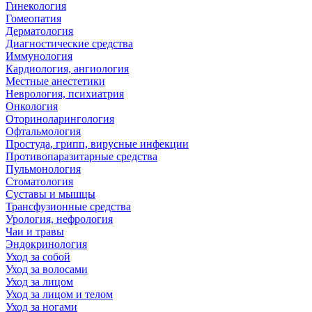
Гинекология
Гомеопатия
Дерматология
Диагностические средства
Иммунология
Кардиология, ангиология
Местные анестетики
Неврология, психиатрия
Онкология
Оториноларингология
Офтальмология
Простуда, грипп, вирусные инфекции
Противопаразитарные средства
Пульмонология
Стоматология
Суставы и мышцы
Трансфузионные средства
Урология, нефрология
Чаи и травы
Эндокринология
Уход за собой
Уход за волосами
Уход за лицом
Уход за лицом и телом
Уход за ногами