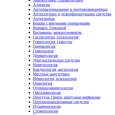
Анальгетики, спазмолитики
Аллергия
Антибактериальные и противомикробные
Антисептики и дезинфицирующие средства
Антигрибок
Борьба с вредными привычками
Варикоз. Геморрой
Витамины, микроэлементы
Гастрология, гепатология
Гематология, гемостаз
Гинекология
Гомеопатия
Дерматология
Диагностические средства
Иммунология
Кардиология, ангиология
Местные анестетики
Неврология, психиатрия
Онкология
Оториноларингология
Офтальмология
Простуда, грипп, вирусные инфекции
Противопаразитарные средства
Пульмонология
Стоматология