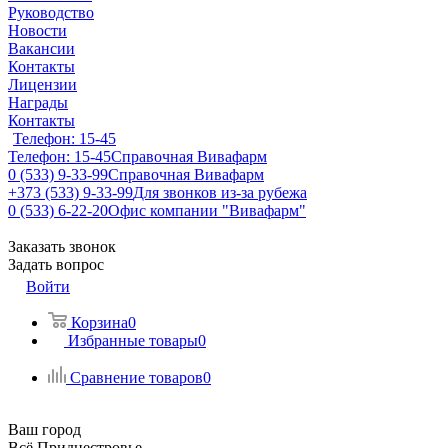
Руководство
Новости
Вакансии
Контакты
Лицензии
Награды
Контакты
Телефон: 15-45
Телефон: 15-45
Справочная Вивафарм
0 (533) 9-33-99
Справочная Вивафарм
+373 (533) 9-33-99
Для звонков из-за рубежа
0 (533) 6-22-20
Офис компании "Вивафарм"
Заказать звонок
Задать вопрос
Войти
Корзина
0
Избранные товары
0
Сравнение товаров
0
Ваш город
Всё Приднестровье