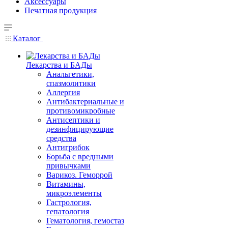
Аксессуары
Печатная продукция
Каталог
Лекарства и БАДы
Анальгетики,
спазмолитики
Аллергия
Антибактериальные и
противомикробные
Антисептики и
дезинфицирующие
средства
Антигрибок
Борьба с вредными
привычками
Варикоз. Геморрой
Витамины,
микроэлементы
Гастрология,
гепатология
Гематология, гемостаз