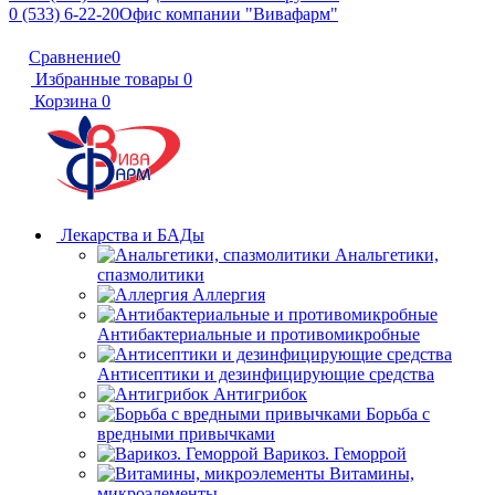
0 (533) 6-22-20
Офис компании "Вивафарм"
Сравнение
0
Избранные товары
0
Корзина
0
Лекарства и БАДы
Анальгетики,
спазмолитики
Аллергия
Антибактериальные и противомикробные
Антисептики и дезинфицирующие средства
Антигрибок
Борьба с
вредными привычками
Варикоз. Геморрой
Витамины,
микроэлементы