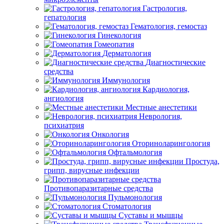
Гастрология,
гепатология
Гематология, гемостаз
Гинекология
Гомеопатия
Дерматология
Диагностические
средства
Иммунология
Кардиология,
ангиология
Местные анестетики
Неврология,
психиатрия
Онкология
Оториноларингология
Офтальмология
Простуда,
грипп, вирусные инфекции
Противопаразитарные средства
Пульмонология
Стоматология
Суставы и мышцы