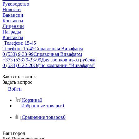
Руководство
Новости
Вакансии
Контакты
Лицензии
Награды
Контакты
Телефон: 15-45
Телефон: 15-45
Справочная Вивафарм
0 (533) 9-33-99
Справочная Вивафарм
+373 (533) 9-33-99
Для звонков из-за рубежа
0 (533) 6-22-20
Офис компании "Вивафарм"
Заказать звонок
Задать вопрос
Войти
Корзина
0
Избранные товары
0
Сравнение товаров
0
Ваш город
Всё Приднестровье