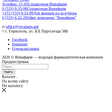
Телефон: 15-45
Справочная Вивафарм
0 (533) 9-33-99
Справочная Вивафарм
+373 (533) 9-33-99
Для звонков из-за рубежа
0 (533) 6-22-20
Офис компании "Вивафарм"
office@vivafarm.md
г. Тирасполь, ул. ХХ Партсъезда 58Б
Facebook
Instagram
Одноклассники
2026 © Вивафарм — ведущая фармацевтическая компания
Приднестровья.
Найти
Каталог
По всему сайту
По каталогу