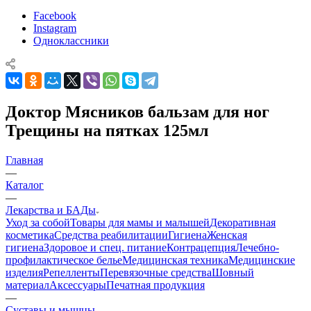
Facebook
Instagram
Одноклассники
Доктор Мясников бальзам для ног
Трещины на пятках 125мл
Главная
—
Каталог
—
Лекарства и БАДы
Уход за собой
Товары для мамы и малышей
Декоративная
косметика
Средства реабилитации
Гигиена
Женская
гигиена
Здоровое и спец. питание
Контрацепция
Лечебно-
профилактическое белье
Медицинская техника
Медицинские
изделия
Репелленты
Перевязочные средства
Шовный
материал
Аксессуары
Печатная продукция
—
Суставы и мышцы