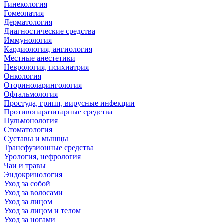
Гинекология
Гомеопатия
Дерматология
Диагностические средства
Иммунология
Кардиология, ангиология
Местные анестетики
Неврология, психиатрия
Онкология
Оториноларингология
Офтальмология
Простуда, грипп, вирусные инфекции
Противопаразитарные средства
Пульмонология
Стоматология
Суставы и мышцы
Трансфузионные средства
Урология, нефрология
Чаи и травы
Эндокринология
Уход за собой
Уход за волосами
Уход за лицом
Уход за лицом и телом
Уход за ногами