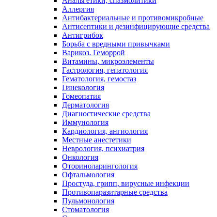
Анальгетики, спазмолитики
Аллергия
Антибактериальные и противомикробные
Антисептики и дезинфицирующие средства
Антигрибок
Борьба с вредными привычками
Варикоз. Геморрой
Витамины, микроэлементы
Гастрология, гепатология
Гематология, гемостаз
Гинекология
Гомеопатия
Дерматология
Диагностические средства
Иммунология
Кардиология, ангиология
Местные анестетики
Неврология, психиатрия
Онкология
Оториноларингология
Офтальмология
Простуда, грипп, вирусные инфекции
Противопаразитарные средства
Пульмонология
Стоматология