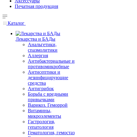
Аксессуары
Печатная продукция
Каталог
Лекарства и БАДы
Анальгетики,
спазмолитики
Аллергия
Антибактериальные и
противомикробные
Антисептики и
дезинфицирующие
средства
Антигрибок
Борьба с вредными
привычками
Варикоз. Геморрой
Витамины,
микроэлементы
Гастрология,
гепатология
Гематология, гемостаз