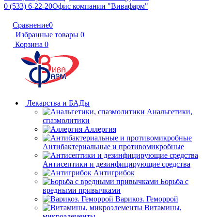
0 (533) 6-22-20
Офис компании "Вивафарм"
Сравнение
0
Избранные товары
0
Корзина
0
Лекарства и БАДы
Анальгетики,
спазмолитики
Аллергия
Антибактериальные и противомикробные
Антисептики и дезинфицирующие средства
Антигрибок
Борьба с
вредными привычками
Варикоз. Геморрой
Витамины,
микроэлементы