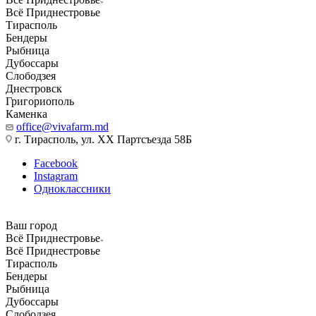
Всё Приднестровье
Тирасполь
Бендеры
Рыбница
Дубоссары
Слободзея
Днестровск
Григориополь
Каменка
office@vivafarm.md
г. Тирасполь, ул. ХХ Партсъезда 58Б
Facebook
Instagram
Одноклассники
Ваш город
Всё Приднестровье
Всё Приднестровье
Тирасполь
Бендеры
Рыбница
Дубоссары
Слободзея