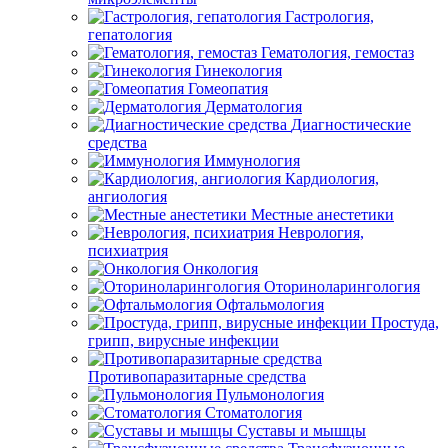
Гастрология,
гепатология
Гематология, гемостаз
Гинекология
Гомеопатия
Дерматология
Диагностические
средства
Иммунология
Кардиология,
ангиология
Местные анестетики
Неврология,
психиатрия
Онкология
Оториноларингология
Офтальмология
Простуда,
грипп, вирусные инфекции
Противопаразитарные средства
Пульмонология
Стоматология
Суставы и мышцы