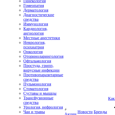
Гинекология
Гомеопатия
Дерматология
Диагностические
средства
Иммунология
Кардиология,
ангиология
Местные анестетики
Неврология,
психиатрия
Онкология
Оториноларингология
Офтальмология
Простуда, грипп,
вирусные инфекции
Противопаразитарные
средства
Пульмонология
Стоматология
Суставы и мышцы
Трансфузионные
Как
средства
Урология, нефрология
Чаи и травы
Новости
Бренды
Акции