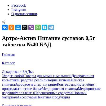
Facebook
Instagram
Одноклассники
Артро-Актив Питание суставов 0,5г
таблетки №40 БАД
Главная
—
Каталог
—
Лекарства и БАДы
Уход за собой
Товары для мамы и малышей
Декоративная
косметика
Средства реабилитации
Гигиена
Женская
гигиена
Здоровое и спец. питание
Контрацепция
Лечебно-
профилактическое белье
Медицинская техника
Медицинские
изделия
Репелленты
Перевязочные средства
Шовный
материал
Аксессуары
Печатная продукция
—
Суставы и мышцы