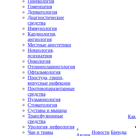
Гинекология
Гомеопатия
Дерматология
Диагностические
средства
Иммунология
Кардиология,
ангиология
Местные анестетики
Неврология,
психиатрия
Онкология
Оториноларингология
Офтальмология
Простуда, грипп,
вирусные инфекции
Противопаразитарные
средства
Пульмонология
Стоматология
Суставы и мышцы
Трансфузионные
Как
средства
Урология, нефрология
Чаи и травы
Новости
Бренды
Акции