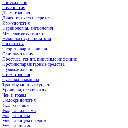
Гинекология
Гомеопатия
Дерматология
Диагностические средства
Иммунология
Кардиология, ангиология
Местные анестетики
Неврология, психиатрия
Онкология
Оториноларингология
Офтальмология
Простуда, грипп, вирусные инфекции
Противопаразитарные средства
Пульмонология
Стоматология
Суставы и мышцы
Трансфузионные средства
Урология, нефрология
Чаи и травы
Эндокринология
Уход за собой
Уход за волосами
Уход за лицом
Уход за лицом и телом
Уход за ногами