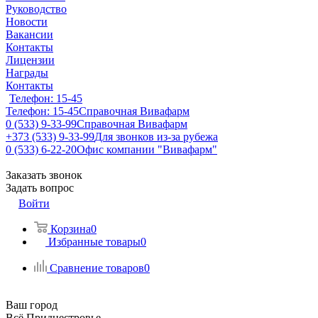
Руководство
Новости
Вакансии
Контакты
Лицензии
Награды
Контакты
Телефон: 15-45
Телефон: 15-45
Справочная Вивафарм
0 (533) 9-33-99
Справочная Вивафарм
+373 (533) 9-33-99
Для звонков из-за рубежа
0 (533) 6-22-20
Офис компании "Вивафарм"
Заказать звонок
Задать вопрос
Войти
Корзина
0
Избранные товары
0
Сравнение товаров
0
Ваш город
Всё Приднестровье