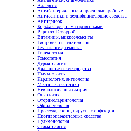
Анальгетики, спазмолитики
Аллергия
Антибактериальные и противомикробные
Антисептики и дезинфицирующие средства
Антигрибок
Борьба с вредными привычками
Варикоз. Геморрой
Витамины, микроэлементы
Гастрология, гепатология
Гематология, гемостаз
Гинекология
Гомеопатия
Дерматология
Диагностические средства
Иммунология
Кардиология, ангиология
Местные анестетики
Неврология, психиатрия
Онкология
Оториноларингология
Офтальмология
Простуда, грипп, вирусные инфекции
Противопаразитарные средства
Пульмонология
Стоматология