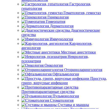
Гастрология,
гепатология
Гематология, гемостаз
Гинекология
Гомеопатия
Дерматология
Диагностические
средства
Иммунология
Кардиология,
ангиология
Местные анестетики
Неврология,
психиатрия
Онкология
Оториноларингология
Офтальмология
Простуда,
грипп, вирусные инфекции
Противопаразитарные средства
Пульмонология
Стоматология
Суставы и мышцы