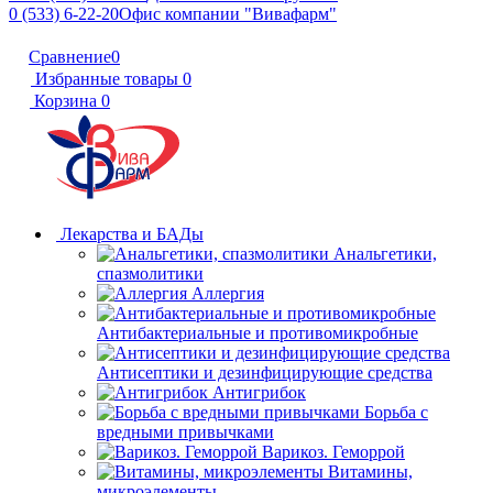
0 (533) 6-22-20
Офис компании "Вивафарм"
Сравнение
0
Избранные товары
0
Корзина
0
Лекарства и БАДы
Анальгетики,
спазмолитики
Аллергия
Антибактериальные и противомикробные
Антисептики и дезинфицирующие средства
Антигрибок
Борьба с
вредными привычками
Варикоз. Геморрой
Витамины,
микроэлементы