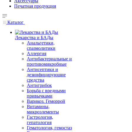
Аксессуары
Печатная продукция
Каталог
Лекарства и БАДы
Анальгетики,
спазмолитики
Аллергия
Антибактериальные и
противомикробные
Антисептики и
дезинфицирующие
средства
Антигрибок
Борьба с вредными
привычками
Варикоз. Геморрой
Витамины,
микроэлементы
Гастрология,
гепатология
Гематология, гемостаз