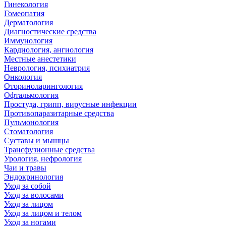
Гинекология
Гомеопатия
Дерматология
Диагностические средства
Иммунология
Кардиология, ангиология
Местные анестетики
Неврология, психиатрия
Онкология
Оториноларингология
Офтальмология
Простуда, грипп, вирусные инфекции
Противопаразитарные средства
Пульмонология
Стоматология
Суставы и мышцы
Трансфузионные средства
Урология, нефрология
Чаи и травы
Эндокринология
Уход за собой
Уход за волосами
Уход за лицом
Уход за лицом и телом
Уход за ногами