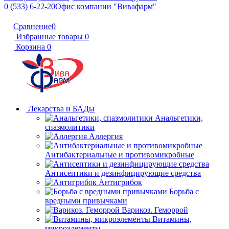
0 (533) 6-22-20
Офис компании "Вивафарм"
Сравнение
0
Избранные товары
0
Корзина
0
Лекарства и БАДы
Анальгетики,
спазмолитики
Аллергия
Антибактериальные и противомикробные
Антисептики и дезинфицирующие средства
Антигрибок
Борьба с
вредными привычками
Варикоз. Геморрой
Витамины,
микроэлементы