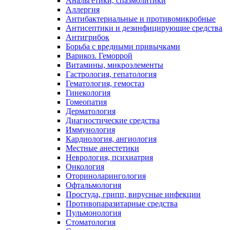
Анальгетики, спазмолитики
Аллергия
Антибактериальные и противомикробные
Антисептики и дезинфицирующие средства
Антигрибок
Борьба с вредными привычками
Варикоз. Геморрой
Витамины, микроэлементы
Гастрология, гепатология
Гематология, гемостаз
Гинекология
Гомеопатия
Дерматология
Диагностические средства
Иммунология
Кардиология, ангиология
Местные анестетики
Неврология, психиатрия
Онкология
Оториноларингология
Офтальмология
Простуда, грипп, вирусные инфекции
Противопаразитарные средства
Пульмонология
Стоматология