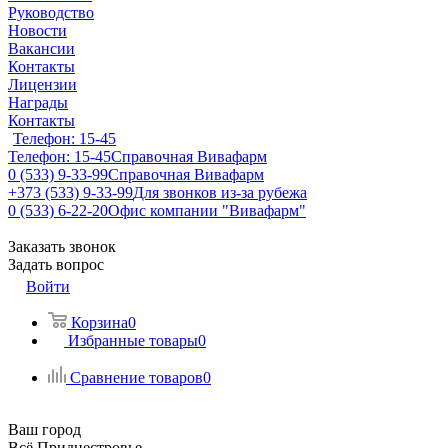
Руководство
Новости
Вакансии
Контакты
Лицензии
Награды
Контакты
Телефон: 15-45
Телефон: 15-45
Справочная Вивафарм
0 (533) 9-33-99
Справочная Вивафарм
+373 (533) 9-33-99
Для звонков из-за рубежа
0 (533) 6-22-20
Офис компании "Вивафарм"
Заказать звонок
Задать вопрос
Войти
Корзина
0
Избранные товары
0
Сравнение товаров
0
Ваш город
Всё Приднестровье