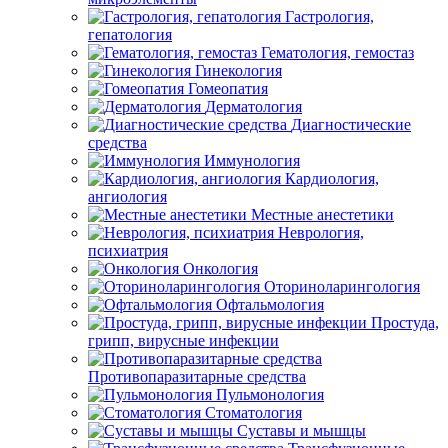
Гастрология,
гепатология
Гематология, гемостаз
Гинекология
Гомеопатия
Дерматология
Диагностические
средства
Иммунология
Кардиология,
ангиология
Местные анестетики
Неврология,
психиатрия
Онкология
Оториноларингология
Офтальмология
Простуда,
грипп, вирусные инфекции
Противопаразитарные средства
Пульмонология
Стоматология
Суставы и мышцы