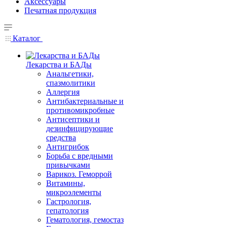
Аксессуары
Печатная продукция
Каталог
Лекарства и БАДы
Анальгетики,
спазмолитики
Аллергия
Антибактериальные и
противомикробные
Антисептики и
дезинфицирующие
средства
Антигрибок
Борьба с вредными
привычками
Варикоз. Геморрой
Витамины,
микроэлементы
Гастрология,
гепатология
Гематология, гемостаз