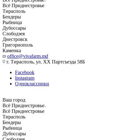
Всё Приднестровье
Тирасполь
Бендеры
Рыбница
Дубоссары
Слободзея
Днестровск
Григориополь
Каменка
office@vivafarm.md
г. Тирасполь, ул. ХХ Партсъезда 58Б
Facebook
Instagram
Одноклассники
Ваш город
Всё Приднестровье
Всё Приднестровье
Тирасполь
Бендеры
Рыбница
Дубоссары
Слободзея