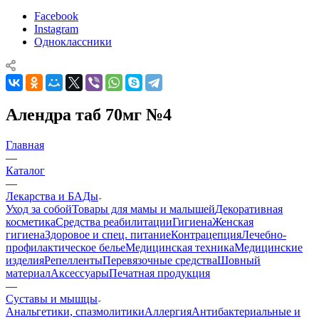
Facebook
Instagram
Одноклассники
Алендра таб 70мг №4
Главная
—
Каталог
—
Лекарства и БАДы
Уход за собой
Товары для мамы и малышей
Декоративная
косметика
Средства реабилитации
Гигиена
Женская
гигиена
Здоровое и спец. питание
Контрацепция
Лечебно-
профилактическое белье
Медицинская техника
Медицинские
изделия
Репелленты
Перевязочные средства
Шовный
материал
Аксессуары
Печатная продукция
—
Суставы и мышцы
Анальгетики, спазмолитики
Аллергия
Антибактериальные и