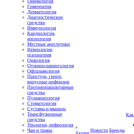
Гинекология
Гомеопатия
Дерматология
Диагностические
средства
Иммунология
Кардиология,
ангиология
Местные анестетики
Неврология,
психиатрия
Онкология
Оториноларингология
Офтальмология
Простуда, грипп,
вирусные инфекции
Противопаразитарные
средства
Пульмонология
Стоматология
Суставы и мышцы
Трансфузионные
Как
средства
Урология, нефрология
Чаи и травы
Новости
Бренды
Акции