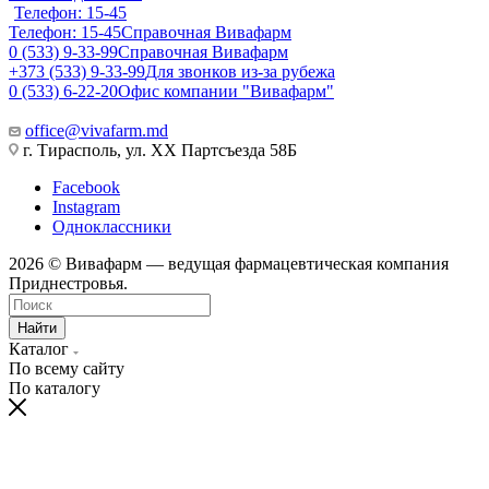
Телефон: 15-45
Телефон: 15-45
Справочная Вивафарм
0 (533) 9-33-99
Справочная Вивафарм
+373 (533) 9-33-99
Для звонков из-за рубежа
0 (533) 6-22-20
Офис компании "Вивафарм"
office@vivafarm.md
г. Тирасполь, ул. ХХ Партсъезда 58Б
Facebook
Instagram
Одноклассники
2026 © Вивафарм — ведущая фармацевтическая компания
Приднестровья.
Найти
Каталог
По всему сайту
По каталогу