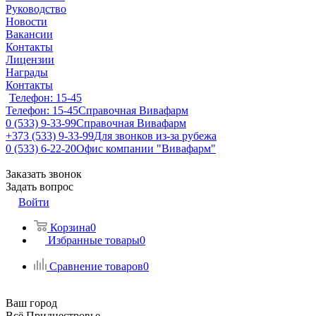
Руководство
Новости
Вакансии
Контакты
Лицензии
Награды
Контакты
Телефон: 15-45
Телефон: 15-45
Справочная Вивафарм
0 (533) 9-33-99
Справочная Вивафарм
+373 (533) 9-33-99
Для звонков из-за рубежа
0 (533) 6-22-20
Офис компании "Вивафарм"
Заказать звонок
Задать вопрос
Войти
Корзина
0
Избранные товары
0
Сравнение товаров
0
Ваш город
Всё Приднестровье