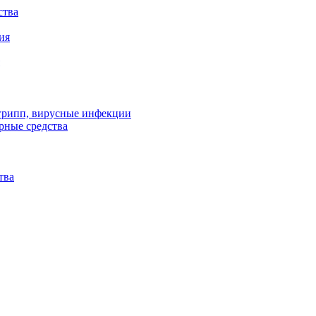
ства
ия
 грипп, вирусные инфекции
рные средства
тва