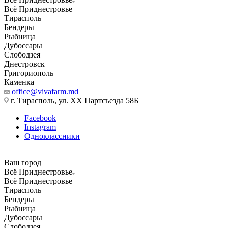
Всё Приднестровье
Тирасполь
Бендеры
Рыбница
Дубоссары
Слободзея
Днестровск
Григориополь
Каменка
office@vivafarm.md
г. Тирасполь, ул. ХХ Партсъезда 58Б
Facebook
Instagram
Одноклассники
Ваш город
Всё Приднестровье
Всё Приднестровье
Тирасполь
Бендеры
Рыбница
Дубоссары
Слободзея