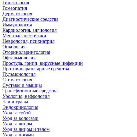
Гинекология
Гомеопатия
Дерматология
Диагностические средства
Иммунология
Кардиология, ангиология
Местные анестетики
Неврология, психиатрия
Онкология
Оториноларингология
Офтальмология
Простуда, грипп, вирусные инфекции
Противопаразитарные средства
Пульмонология
Стоматология
Суставы и мышцы
Трансфузионные средства
Урология, нефрология
Чаи и травы
Эндокринология
Уход за собой
Уход за волосами
Уход за лицом
Уход за лицом и телом
Уход за ногами