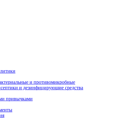
олитики
актериальные и противомикробные
септики и дезинфицирующие средства
ыми привычками
менты
ия