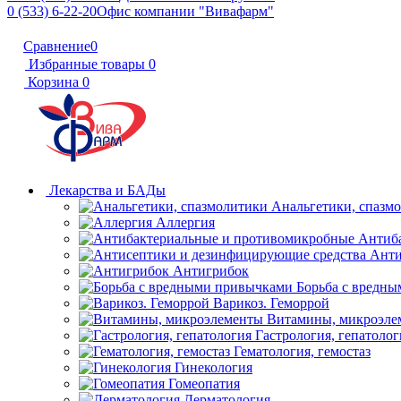
0 (533) 6-22-20
Офис компании "Вивафарм"
Сравнение
0
Избранные товары
0
Корзина
0
Лекарства и БАДы
Анальгетики, спазм
Аллергия
Антиб
Анти
Антигрибок
Борьба с вредн
Варикоз. Геморрой
Витамины, микроэле
Гастрология, гепатолог
Гематология, гемостаз
Гинекология
Гомеопатия
Дерматология