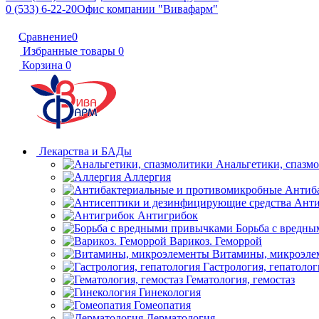
0 (533) 6-22-20
Офис компании "Вивафарм"
Сравнение
0
Избранные товары
0
Корзина
0
Лекарства и БАДы
Анальгетики, спазм
Аллергия
Антиб
Анти
Антигрибок
Борьба с вредн
Варикоз. Геморрой
Витамины, микроэле
Гастрология, гепатолог
Гематология, гемостаз
Гинекология
Гомеопатия
Дерматология