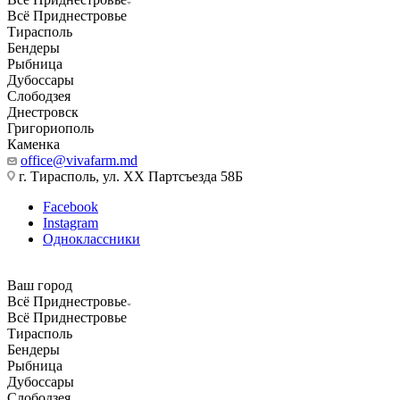
Всё Приднестровье
Тирасполь
Бендеры
Рыбница
Дубоссары
Слободзея
Днестровск
Григориополь
Каменка
office@vivafarm.md
г. Тирасполь, ул. ХХ Партсъезда 58Б
Facebook
Instagram
Одноклассники
Ваш город
Всё Приднестровье
Всё Приднестровье
Тирасполь
Бендеры
Рыбница
Дубоссары
Слободзея