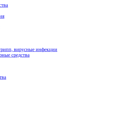
ства
ия
 грипп, вирусные инфекции
рные средства
тва