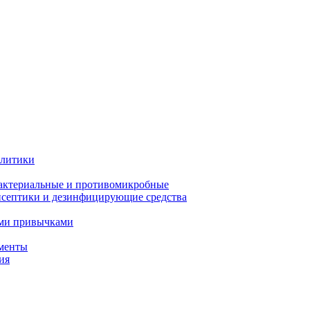
олитики
актериальные и противомикробные
септики и дезинфицирующие средства
ыми привычками
менты
ия