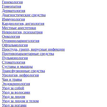
Гинекология
Гомеопатия
Дерматология
Диагностические средства
Иммунология
Кардиология, ангиология
Местные анестетики
Неврология, психиатрия
Онкология
Оториноларингология
Офтальмология
Простуда, грипп, вирусные инфекции
Противопаразитарные средства
Пульмонология
Стоматология
Суставы и мышцы
Трансфузионные средства
Урология, нефрология
Чаи и травы
Эндокринология
Уход за собой
Уход за волосами
Уход за лицом
Уход за лицом и телом
Уход за ногами