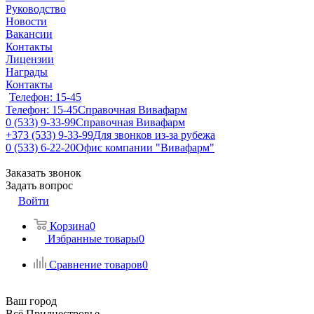
Руководство
Новости
Вакансии
Контакты
Лицензии
Награды
Контакты
Телефон: 15-45
Телефон: 15-45
Справочная Вивафарм
0 (533) 9-33-99
Справочная Вивафарм
+373 (533) 9-33-99
Для звонков из-за рубежа
0 (533) 6-22-20
Офис компании "Вивафарм"
Заказать звонок
Задать вопрос
Войти
Корзина
0
Избранные товары
0
Сравнение товаров
0
Ваш город
Всё Приднестровье