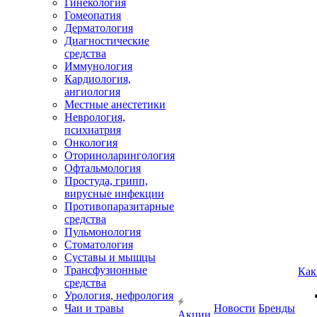
Гинекология
Гомеопатия
Дерматология
Диагностические
средства
Иммунология
Кардиология,
ангиология
Местные анестетики
Неврология,
психиатрия
Онкология
Оториноларингология
Офтальмология
Простуда, грипп,
вирусные инфекции
Противопаразитарные
средства
Пульмонология
Стоматология
Суставы и мышцы
Трансфузионные
Как
средства
Урология, нефрология
Чаи и травы
Новости
Бренды
Акции