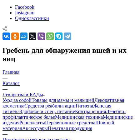
Facebook
Instagram
Одноклассники
Гребень для обнаружения вшей и их
яиц
Главная
—
Каталог
—
Лекарства и БАДы
Уход за собой
Товары для мамы и малышей
Декоративная
косметика
Средства реабилитации
Гигиена
Женская
гигиена
Здоровое и спец. питание
Контрацепция
Лечебно-
профилактическое белье
Медицинская техника
Медицинские
изделия
Репелленты
Перевязочные средства
Шовный
материал
Аксессуары
Печатная продукция
—
Противопаразитарные средства