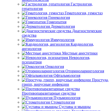
Гастрология,
гепатология
Гематология, гемостаз
Гинекология
Гомеопатия
Дерматология
Диагностические
средства
Иммунология
Кардиология,
ангиология
Местные анестетики
Неврология,
психиатрия
Онкология
Оториноларингология
Офтальмология
Простуда,
грипп, вирусные инфекции
Противопаразитарные средства
Пульмонология
Стоматология
Суставы и мышцы