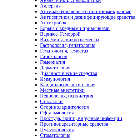
Анальгетики, спазмолитики
Аллергия
Антибактериальные и противомикробные
Антисептики и дезинфицирующие средства
Антигрибок
Борьба с вредными привычками
Варикоз. Геморрой
Витамины, микроэлементы
Гастрология, гепатология
Гематология, гемостаз
Гинекология
Гомеопатия
Дерматология
Диагностические средства
Иммунология
Кардиология, ангиология
Местные анестетики
Неврология, психиатрия
Онкология
Оториноларингология
Офтальмология
Простуда, грипп, вирусные инфекции
Противопаразитарные средства
Пульмонология
Стоматология