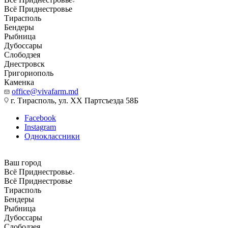
Всё Приднестровье
Тирасполь
Бендеры
Рыбница
Дубоссары
Слободзея
Днестровск
Григориополь
Каменка
office@vivafarm.md
г. Тирасполь, ул. ХХ Партсъезда 58Б
Facebook
Instagram
Одноклассники
Ваш город
Всё Приднестровье
Всё Приднестровье
Тирасполь
Бендеры
Рыбница
Дубоссары
Слободзея