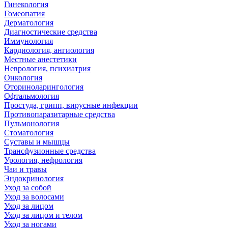
Гинекология
Гомеопатия
Дерматология
Диагностические средства
Иммунология
Кардиология, ангиология
Местные анестетики
Неврология, психиатрия
Онкология
Оториноларингология
Офтальмология
Простуда, грипп, вирусные инфекции
Противопаразитарные средства
Пульмонология
Стоматология
Суставы и мышцы
Трансфузионные средства
Урология, нефрология
Чаи и травы
Эндокринология
Уход за собой
Уход за волосами
Уход за лицом
Уход за лицом и телом
Уход за ногами