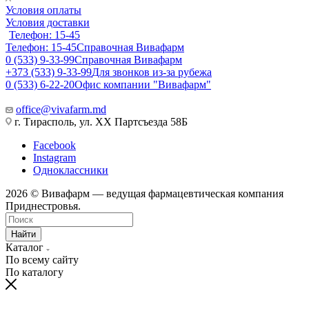
Условия оплаты
Условия доставки
Телефон: 15-45
Телефон: 15-45
Справочная Вивафарм
0 (533) 9-33-99
Справочная Вивафарм
+373 (533) 9-33-99
Для звонков из-за рубежа
0 (533) 6-22-20
Офис компании "Вивафарм"
office@vivafarm.md
г. Тирасполь, ул. ХХ Партсъезда 58Б
Facebook
Instagram
Одноклассники
2026 © Вивафарм — ведущая фармацевтическая компания
Приднестровья.
Найти
Каталог
По всему сайту
По каталогу