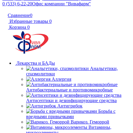
0 (533) 6-22-20
Офис компании "Вивафарм"
Сравнение
0
Избранные товары
0
Корзина
0
Лекарства и БАДы
Анальгетики,
спазмолитики
Аллергия
Антибактериальные и противомикробные
Антисептики и дезинфицирующие средства
Антигрибок
Борьба с
вредными привычками
Варикоз. Геморрой
Витамины,
микроэлементы