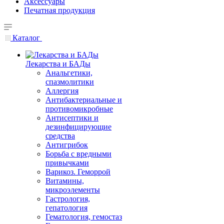
Аксессуары
Печатная продукция
Каталог
Лекарства и БАДы
Анальгетики,
спазмолитики
Аллергия
Антибактериальные и
противомикробные
Антисептики и
дезинфицирующие
средства
Антигрибок
Борьба с вредными
привычками
Варикоз. Геморрой
Витамины,
микроэлементы
Гастрология,
гепатология
Гематология, гемостаз