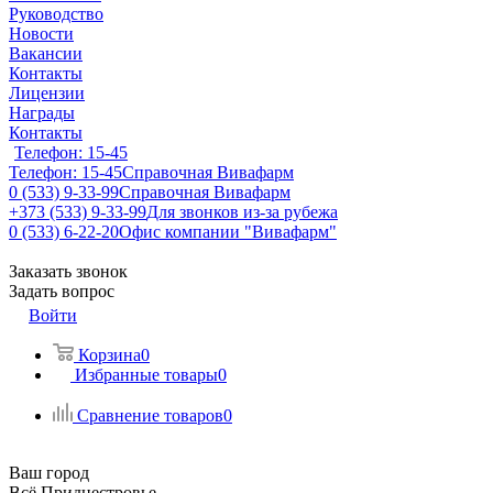
Руководство
Новости
Вакансии
Контакты
Лицензии
Награды
Контакты
Телефон: 15-45
Телефон: 15-45
Справочная Вивафарм
0 (533) 9-33-99
Справочная Вивафарм
+373 (533) 9-33-99
Для звонков из-за рубежа
0 (533) 6-22-20
Офис компании "Вивафарм"
Заказать звонок
Задать вопрос
Войти
Корзина
0
Избранные товары
0
Сравнение товаров
0
Ваш город
Всё Приднестровье