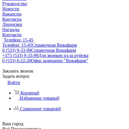
Руководство
Новости
Вакансии
Контакты
Лицензии
Награды
Контакты
Телефон: 15-45
Телефон: 15-45
Справочная Вивафарм
0 (533) 9-33-99
Справочная Вивафарм
+373 (533) 9-33-99
Для звонков из-за рубежа
0 (533) 6-22-20
Офис компании "Вивафарм"
Заказать звонок
Задать вопрос
Войти
Корзина
0
Избранные товары
0
Сравнение товаров
0
Ваш город
Всё Приднестровье