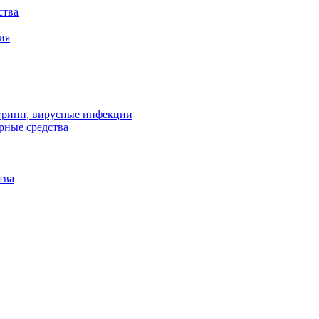
ства
ия
 грипп, вирусные инфекции
рные средства
тва