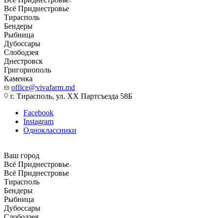
Всё Приднестровье
Тирасполь
Бендеры
Рыбница
Дубоссары
Слободзея
Днестровск
Григориополь
Каменка
office@vivafarm.md
г. Тирасполь, ул. ХХ Партсъезда 58Б
Facebook
Instagram
Одноклассники
Ваш город
Всё Приднестровье
Всё Приднестровье
Тирасполь
Бендеры
Рыбница
Дубоссары
Слободзея