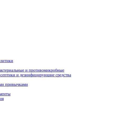
олитики
актериальные и противомикробные
септики и дезинфицирующие средства
ыми привычками
менты
ия