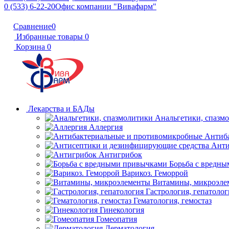
0 (533) 6-22-20
Офис компании "Вивафарм"
Сравнение
0
Избранные товары
0
Корзина
0
Лекарства и БАДы
Анальгетики, спазм
Аллергия
Антиб
Анти
Антигрибок
Борьба с вредн
Варикоз. Геморрой
Витамины, микроэле
Гастрология, гепатолог
Гематология, гемостаз
Гинекология
Гомеопатия
Дерматология