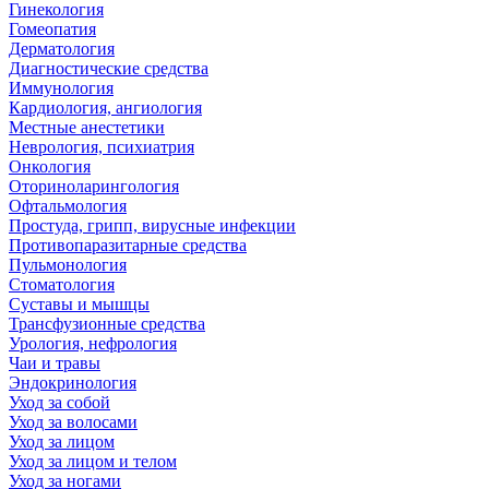
Гинекология
Гомеопатия
Дерматология
Диагностические средства
Иммунология
Кардиология, ангиология
Местные анестетики
Неврология, психиатрия
Онкология
Оториноларингология
Офтальмология
Простуда, грипп, вирусные инфекции
Противопаразитарные средства
Пульмонология
Стоматология
Суставы и мышцы
Трансфузионные средства
Урология, нефрология
Чаи и травы
Эндокринология
Уход за собой
Уход за волосами
Уход за лицом
Уход за лицом и телом
Уход за ногами