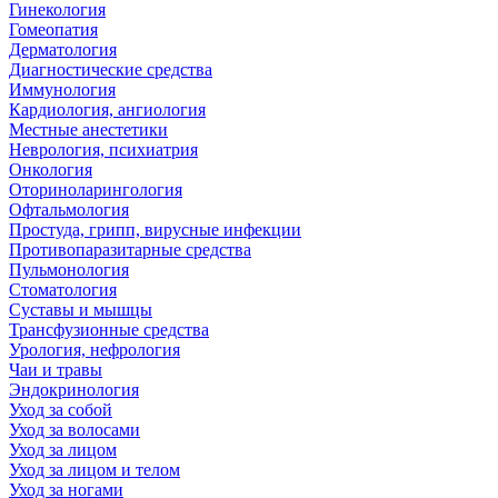
Гинекология
Гомеопатия
Дерматология
Диагностические средства
Иммунология
Кардиология, ангиология
Местные анестетики
Неврология, психиатрия
Онкология
Оториноларингология
Офтальмология
Простуда, грипп, вирусные инфекции
Противопаразитарные средства
Пульмонология
Стоматология
Суставы и мышцы
Трансфузионные средства
Урология, нефрология
Чаи и травы
Эндокринология
Уход за собой
Уход за волосами
Уход за лицом
Уход за лицом и телом
Уход за ногами