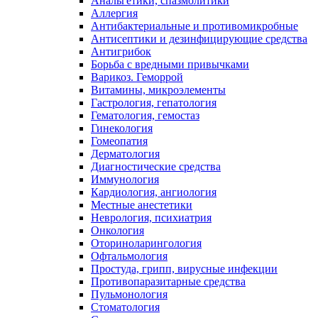
Анальгетики, спазмолитики
Аллергия
Антибактериальные и противомикробные
Антисептики и дезинфицирующие средства
Антигрибок
Борьба с вредными привычками
Варикоз. Геморрой
Витамины, микроэлементы
Гастрология, гепатология
Гематология, гемостаз
Гинекология
Гомеопатия
Дерматология
Диагностические средства
Иммунология
Кардиология, ангиология
Местные анестетики
Неврология, психиатрия
Онкология
Оториноларингология
Офтальмология
Простуда, грипп, вирусные инфекции
Противопаразитарные средства
Пульмонология
Стоматология