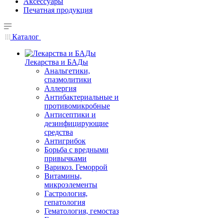
Аксессуары
Печатная продукция
Каталог
Лекарства и БАДы
Анальгетики,
спазмолитики
Аллергия
Антибактериальные и
противомикробные
Антисептики и
дезинфицирующие
средства
Антигрибок
Борьба с вредными
привычками
Варикоз. Геморрой
Витамины,
микроэлементы
Гастрология,
гепатология
Гематология, гемостаз