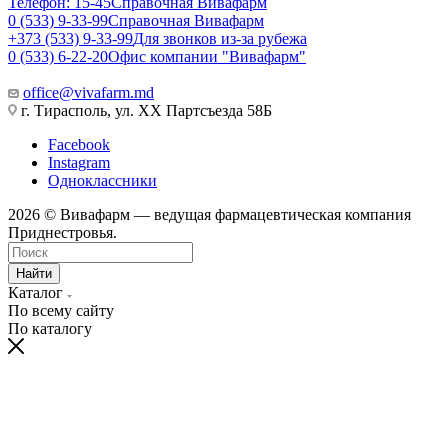
Телефон: 15-45
Справочная Вивафарм
0 (533) 9-33-99
Справочная Вивафарм
+373 (533) 9-33-99
Для звонков из-за рубежа
0 (533) 6-22-20
Офис компании "Вивафарм"
office@vivafarm.md
г. Тирасполь, ул. ХХ Партсъезда 58Б
Facebook
Instagram
Одноклассники
2026 © Вивафарм — ведущая фармацевтическая компания
Приднестровья.
Найти
Каталог
По всему сайту
По каталогу