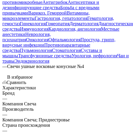
противомикробные
Антигрибок
Антисептики и
дезинфицирующие средства
Борьба с вредными
привычками
Варикоз. Геморрой
Витамины,
микроэлементы
Гастрология, гепатология
Гематология,
гемостаз
Гинекология
Гомеопатия
Дерматология
Диагностически
средства
Иммунология
Кардиология, ангиология
Местные
анестетики
Неврология,
психиатрия
Онкология
Офтальмология
Простуда, грипп,
вирусные инфекции
Противопаразитарные
средства
Пульмонология
Стоматология
Суставы и
мышцы
Трансфузионные средства
Урология, нефрология
Чаи и
травы
Эндокринология
—
Свечи ушные восковые конусные №4
В избранное
Сравнить
Характеристики
Бренд
—
Компания Свеча
Производитель
—
Компания Свеча; Приднестровье
Страна происхождения
—