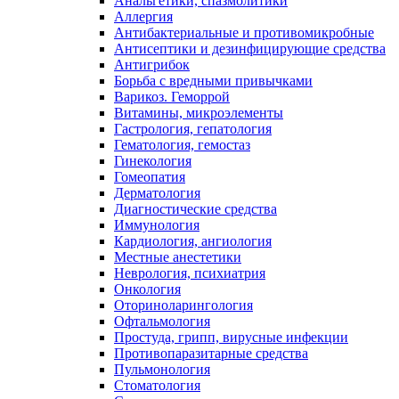
Анальгетики, спазмолитики
Аллергия
Антибактериальные и противомикробные
Антисептики и дезинфицирующие средства
Антигрибок
Борьба с вредными привычками
Варикоз. Геморрой
Витамины, микроэлементы
Гастрология, гепатология
Гематология, гемостаз
Гинекология
Гомеопатия
Дерматология
Диагностические средства
Иммунология
Кардиология, ангиология
Местные анестетики
Неврология, психиатрия
Онкология
Оториноларингология
Офтальмология
Простуда, грипп, вирусные инфекции
Противопаразитарные средства
Пульмонология
Стоматология