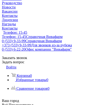
Руководство
Новости
Вакансии
Контакты
Лицензии
Награды
Контакты
Телефон: 15-45
Телефон: 15-45
Справочная Вивафарм
0 (533) 9-33-99
Справочная Вивафарм
+373 (533) 9-33-99
Для звонков из-за рубежа
0 (533) 6-22-20
Офис компании "Вивафарм"
Заказать звонок
Задать вопрос
Войти
Корзина
0
Избранные товары
0
Сравнение товаров
0
Ваш город
Всё Приднестровье