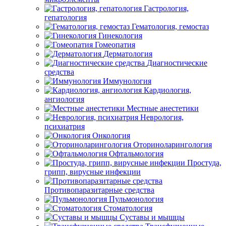
Гастрология,
гепатология
Гематология, гемостаз
Гинекология
Гомеопатия
Дерматология
Диагностические
средства
Иммунология
Кардиология,
ангиология
Местные анестетики
Неврология,
психиатрия
Онкология
Оториноларингология
Офтальмология
Простуда,
грипп, вирусные инфекции
Противопаразитарные средства
Пульмонология
Стоматология
Суставы и мышцы