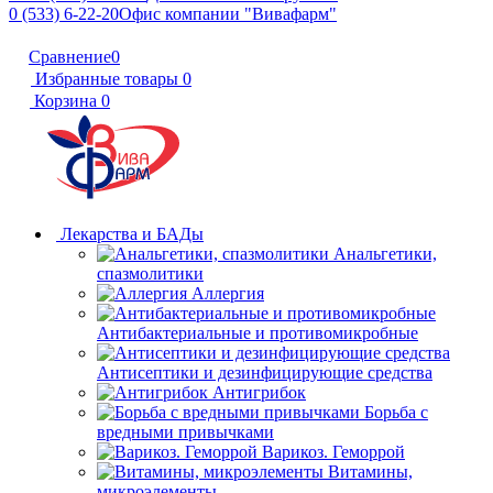
0 (533) 6-22-20
Офис компании "Вивафарм"
Сравнение
0
Избранные товары
0
Корзина
0
Лекарства и БАДы
Анальгетики,
спазмолитики
Аллергия
Антибактериальные и противомикробные
Антисептики и дезинфицирующие средства
Антигрибок
Борьба с
вредными привычками
Варикоз. Геморрой
Витамины,
микроэлементы