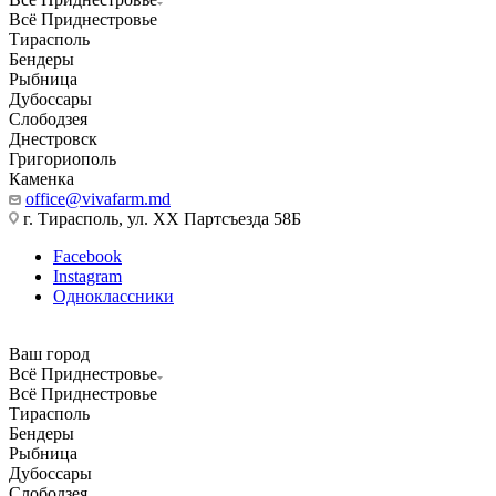
Всё Приднестровье
Тирасполь
Бендеры
Рыбница
Дубоссары
Слободзея
Днестровск
Григориополь
Каменка
office@vivafarm.md
г. Тирасполь, ул. ХХ Партсъезда 58Б
Facebook
Instagram
Одноклассники
Ваш город
Всё Приднестровье
Всё Приднестровье
Тирасполь
Бендеры
Рыбница
Дубоссары
Слободзея