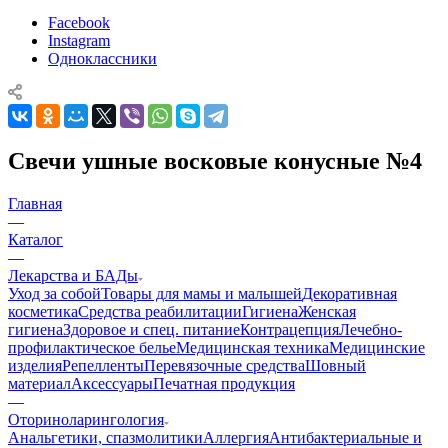
Facebook
Instagram
Одноклассники
Свечи ушные восковые конусные №4
Главная
—
Каталог
—
Лекарства и БАДы
Уход за собой
Товары для мамы и малышей
Декоративная
косметика
Средства реабилитации
Гигиена
Женская
гигиена
Здоровое и спец. питание
Контрацепция
Лечебно-
профилактическое белье
Медицинская техника
Медицинские
изделия
Репелленты
Перевязочные средства
Шовный
материал
Аксессуары
Печатная продукция
—
Оториноларингология
Анальгетики, спазмолитики
Аллергия
Антибактериальные и