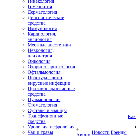
Гинекология
Гомеопатия
Дерматология
Диагностические
средства
Иммунология
Кардиология,
ангиология
Местные анестетики
Неврология,
психиатрия
Онкология
Оториноларингология
Офтальмология
Простуда, грипп,
вирусные инфекции
Противопаразитарные
средства
Пульмонология
Стоматология
Суставы и мышцы
Трансфузионные
Как
средства
Урология, нефрология
Чаи и травы
Новости
Бренды
Акции