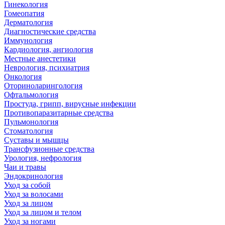
Гинекология
Гомеопатия
Дерматология
Диагностические средства
Иммунология
Кардиология, ангиология
Местные анестетики
Неврология, психиатрия
Онкология
Оториноларингология
Офтальмология
Простуда, грипп, вирусные инфекции
Противопаразитарные средства
Пульмонология
Стоматология
Суставы и мышцы
Трансфузионные средства
Урология, нефрология
Чаи и травы
Эндокринология
Уход за собой
Уход за волосами
Уход за лицом
Уход за лицом и телом
Уход за ногами