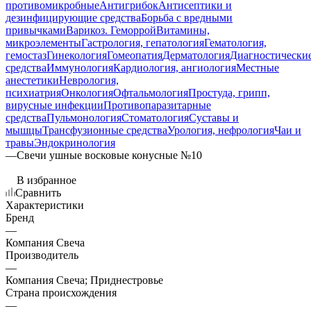
противомикробные
Антигрибок
Антисептики и
дезинфицирующие средства
Борьба с вредными
привычками
Варикоз. Геморрой
Витамины,
микроэлементы
Гастрология, гепатология
Гематология,
гемостаз
Гинекология
Гомеопатия
Дерматология
Диагностически
средства
Иммунология
Кардиология, ангиология
Местные
анестетики
Неврология,
психиатрия
Онкология
Офтальмология
Простуда, грипп,
вирусные инфекции
Противопаразитарные
средства
Пульмонология
Стоматология
Суставы и
мышцы
Трансфузионные средства
Урология, нефрология
Чаи и
травы
Эндокринология
—
Свечи ушные восковые конусные №10
В избранное
Сравнить
Характеристики
Бренд
—
Компания Свеча
Производитель
—
Компания Свеча; Приднестровье
Страна происхождения
—