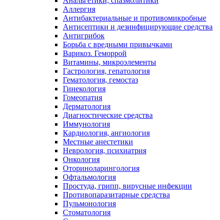
Анальгетики, спазмолитики
Аллергия
Антибактериальные и противомикробные
Антисептики и дезинфицирующие средства
Антигрибок
Борьба с вредными привычками
Варикоз. Геморрой
Витамины, микроэлементы
Гастрология, гепатология
Гематология, гемостаз
Гинекология
Гомеопатия
Дерматология
Диагностические средства
Иммунология
Кардиология, ангиология
Местные анестетики
Неврология, психиатрия
Онкология
Оториноларингология
Офтальмология
Простуда, грипп, вирусные инфекции
Противопаразитарные средства
Пульмонология
Стоматология