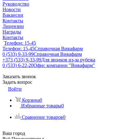
Руководство
Новости
Вакансии
Контакты
Лицензии
Награды
Контакты
Телефон: 15-45
Телефон: 15-45
Справочная Вивафарм
0 (533) 9-33-99
Справочная Вивафарм
+373 (533) 9-33-99
Для звонков из-за рубежа
0 (533) 6-22-20
Офис компании "Вивафарм"
Заказать звонок
Задать вопрос
Войти
Корзина
0
Избранные товары
0
Сравнение товаров
0
Ваш город
Всё Приднестровье