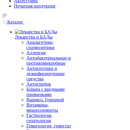
Аксессуары
Печатная продукция
Каталог
Лекарства и БАДы
Анальгетики,
спазмолитики
Аллергия
Антибактериальные и
противомикробные
Антисептики и
дезинфицирующие
средства
Антигрибок
Борьба с вредными
привычками
Варикоз. Геморрой
Витамины,
микроэлементы
Гастрология,
гепатология
Гематология, гемостаз