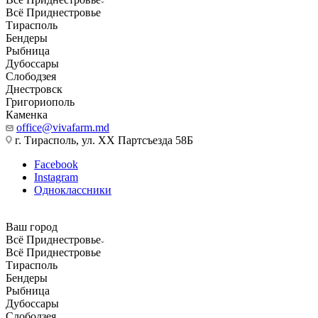
Всё Приднестровье
Тирасполь
Бендеры
Рыбница
Дубоссары
Слободзея
Днестровск
Григориополь
Каменка
office@vivafarm.md
г. Тирасполь, ул. ХХ Партсъезда 58Б
Facebook
Instagram
Одноклассники
Ваш город
Всё Приднестровье
Всё Приднестровье
Тирасполь
Бендеры
Рыбница
Дубоссары
Слободзея