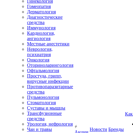
Гинекология
Гомеопатия
Дерматология
Диагностические
средства
Иммунология
Кардиология,
ангиология
Местные анестетики
Неврология,
психиатрия
Онкология
Оториноларингология
Офтальмология
Простуда, грипп,
вирусные инфекции
Противопаразитарные
средства
Пульмонология
Стоматология
Суставы и мышцы
Трансфузионные
Как
средства
Урология, нефрология
Чаи и травы
Новости
Бренды
Акции