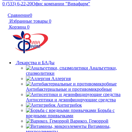
0 (533) 6-22-20
Офис компании "Вивафарм"
Сравнение
0
Избранные товары
0
Корзина
0
Лекарства и БАДы
Анальгетики,
спазмолитики
Аллергия
Антибактериальные и противомикробные
Антисептики и дезинфицирующие средства
Антигрибок
Борьба с
вредными привычками
Варикоз. Геморрой
Витамины,
микроэлементы