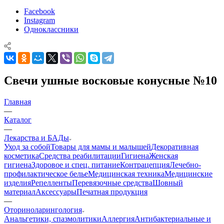
Facebook
Instagram
Одноклассники
Свечи ушные восковые конусные №10
Главная
—
Каталог
—
Лекарства и БАДы
Уход за собой
Товары для мамы и малышей
Декоративная
косметика
Средства реабилитации
Гигиена
Женская
гигиена
Здоровое и спец. питание
Контрацепция
Лечебно-
профилактическое белье
Медицинская техника
Медицинские
изделия
Репелленты
Перевязочные средства
Шовный
материал
Аксессуары
Печатная продукция
—
Оториноларингология
Анальгетики, спазмолитики
Аллергия
Антибактериальные и