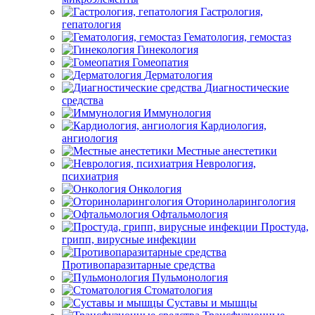
Гастрология,
гепатология
Гематология, гемостаз
Гинекология
Гомеопатия
Дерматология
Диагностические
средства
Иммунология
Кардиология,
ангиология
Местные анестетики
Неврология,
психиатрия
Онкология
Оториноларингология
Офтальмология
Простуда,
грипп, вирусные инфекции
Противопаразитарные средства
Пульмонология
Стоматология
Суставы и мышцы