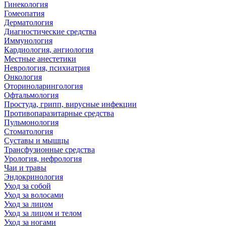
Гинекология
Гомеопатия
Дерматология
Диагностические средства
Иммунология
Кардиология, ангиология
Местные анестетики
Неврология, психиатрия
Онкология
Оториноларингология
Офтальмология
Простуда, грипп, вирусные инфекции
Противопаразитарные средства
Пульмонология
Стоматология
Суставы и мышцы
Трансфузионные средства
Урология, нефрология
Чаи и травы
Эндокринология
Уход за собой
Уход за волосами
Уход за лицом
Уход за лицом и телом
Уход за ногами