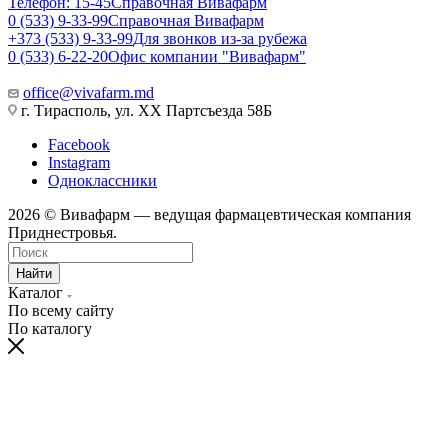
Телефон: 15-45
Справочная Вивафарм
0 (533) 9-33-99
Справочная Вивафарм
+373 (533) 9-33-99
Для звонков из-за рубежа
0 (533) 6-22-20
Офис компании "Вивафарм"
office@vivafarm.md
г. Тирасполь, ул. ХХ Партсъезда 58Б
Facebook
Instagram
Одноклассники
2026 © Вивафарм — ведущая фармацевтическая компания
Приднестровья.
Найти
Каталог
По всему сайту
По каталогу