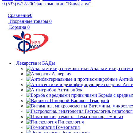
0 (533) 6-22-20
Офис компании "Вивафарм"
Сравнение
0
Избранные товары
0
Корзина
0
Лекарства и БАДы
Анальгетики, спазм
Аллергия
Антиб
Анти
Антигрибок
Борьба с вредн
Варикоз. Геморрой
Витамины, микроэле
Гастрология, гепатолог
Гематология, гемостаз
Гинекология
Гомеопатия
Дерматология