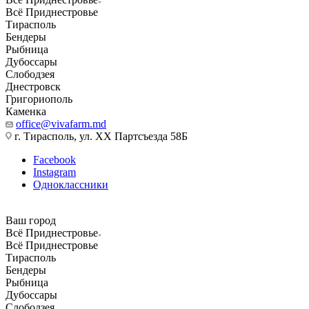
Всё Приднестровье
Тирасполь
Бендеры
Рыбница
Дубоссары
Слободзея
Днестровск
Григориополь
Каменка
office@vivafarm.md
г. Тирасполь, ул. ХХ Партсъезда 58Б
Facebook
Instagram
Одноклассники
Ваш город
Всё Приднестровье
Всё Приднестровье
Тирасполь
Бендеры
Рыбница
Дубоссары
Слободзея