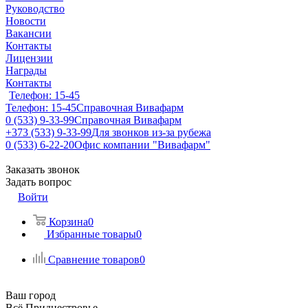
Руководство
Новости
Вакансии
Контакты
Лицензии
Награды
Контакты
Телефон: 15-45
Телефон: 15-45
Справочная Вивафарм
0 (533) 9-33-99
Справочная Вивафарм
+373 (533) 9-33-99
Для звонков из-за рубежа
0 (533) 6-22-20
Офис компании "Вивафарм"
Заказать звонок
Задать вопрос
Войти
Корзина
0
Избранные товары
0
Сравнение товаров
0
Ваш город
Всё Приднестровье