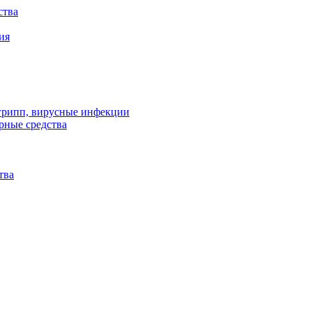
ства
ия
 грипп, вирусные инфекции
рные средства
тва