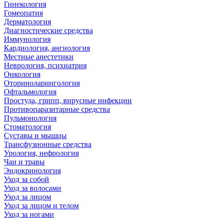
Гинекология
Гомеопатия
Дерматология
Диагностические средства
Иммунология
Кардиология, ангиология
Местные анестетики
Неврология, психиатрия
Онкология
Оториноларингология
Офтальмология
Простуда, грипп, вирусные инфекции
Противопаразитарные средства
Пульмонология
Стоматология
Суставы и мышцы
Трансфузионные средства
Урология, нефрология
Чаи и травы
Эндокринология
Уход за собой
Уход за волосами
Уход за лицом
Уход за лицом и телом
Уход за ногами