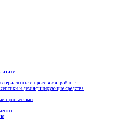
олитики
актериальные и противомикробные
септики и дезинфицирующие средства
ыми привычками
менты
ия