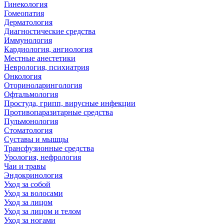
Гинекология
Гомеопатия
Дерматология
Диагностические средства
Иммунология
Кардиология, ангиология
Местные анестетики
Неврология, психиатрия
Онкология
Оториноларингология
Офтальмология
Простуда, грипп, вирусные инфекции
Противопаразитарные средства
Пульмонология
Стоматология
Суставы и мышцы
Трансфузионные средства
Урология, нефрология
Чаи и травы
Эндокринология
Уход за собой
Уход за волосами
Уход за лицом
Уход за лицом и телом
Уход за ногами