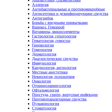
Анальгетики, спазмолитики
Аллергия
Антибактериальные и противомикробные
Антисептики и дезинфицирующие средства
Антигрибок
Борьба с вредными привычками
Варикоз. Геморрой
Витамины, микроэлементы
Гастрология, гепатология
Гематология, гемостаз
Гинекология
Гомеопатия
Дерматология
Диагностические средства
Иммунология
Кардиология, ангиология
Местные анестетики
Неврология, психиатрия
Онкология
Оториноларингология
Офтальмология
Простуда, грипп, вирусные инфекции
Противопаразитарные средства
Пульмонология
Стоматология