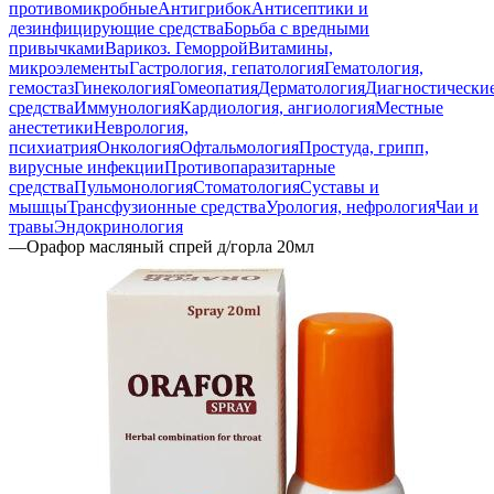
противомикробные
Антигрибок
Антисептики и
дезинфицирующие средства
Борьба с вредными
привычками
Варикоз. Геморрой
Витамины,
микроэлементы
Гастрология, гепатология
Гематология,
гемостаз
Гинекология
Гомеопатия
Дерматология
Диагностически
средства
Иммунология
Кардиология, ангиология
Местные
анестетики
Неврология,
психиатрия
Онкология
Офтальмология
Простуда, грипп,
вирусные инфекции
Противопаразитарные
средства
Пульмонология
Стоматология
Суставы и
мышцы
Трансфузионные средства
Урология, нефрология
Чаи и
травы
Эндокринология
—
Орафор масляный спрей д/горла 20мл