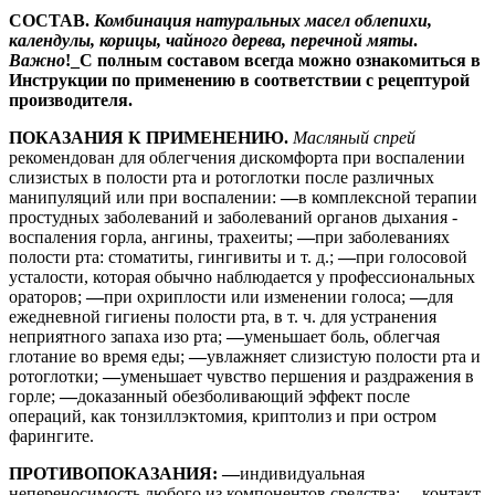
СОСТАВ.
Комбинация натуральных масел облепихи,
календулы, корицы, чайного дерева, перечной мяты
.
Важно
!_С полным составом всегда можно ознакомиться в
Инструкции по применению в соответствии с рецептурой
производителя.
ПОКАЗАНИЯ К ПРИМЕНЕНИЮ.
Масляный спрей
рекомендован для облегчения дискомфорта при воспалении
слизистых в полости рта и ротоглотки после различных
манипуляций или при воспалении:
―
в комплексной терапии
простудных заболеваний и заболеваний органов дыхания -
воспаления горла, ангины, трахеиты;
―
при заболеваниях
полости рта: стоматиты, гингивиты и т. д.;
―
при голосовой
усталости, которая обычно наблюдается у профессиональных
ораторов;
―
при охриплости или изменении голоса;
―
для
ежедневной гигиены полости рта, в т. ч. для устранения
неприятного запаха изо рта;
―
уменьшает боль, облегчая
глотание во время еды;
―
увлажняет слизистую полости рта и
ротоглотки;
―
уменьшает чувство першения и раздражения в
горле;
―
доказанный обезболивающий эффект после
операций, как тонзиллэктомия, криптолиз и при остром
фарингите.
ПРОТИВОПОКАЗАНИЯ:
―
индивидуальная
непереносимость любого из компонентов средства;
―
контакт