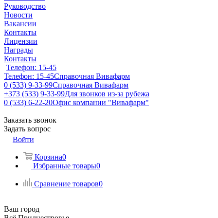
Руководство
Новости
Вакансии
Контакты
Лицензии
Награды
Контакты
Телефон: 15-45
Телефон: 15-45
Справочная Вивафарм
0 (533) 9-33-99
Справочная Вивафарм
+373 (533) 9-33-99
Для звонков из-за рубежа
0 (533) 6-22-20
Офис компании "Вивафарм"
Заказать звонок
Задать вопрос
Войти
Корзина
0
Избранные товары
0
Сравнение товаров
0
Ваш город
Всё Приднестровье