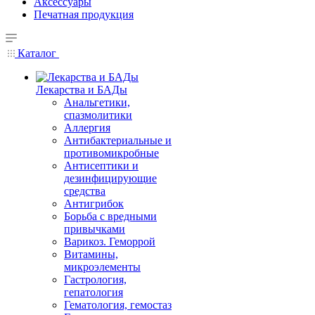
Аксессуары
Печатная продукция
Каталог
Лекарства и БАДы
Анальгетики,
спазмолитики
Аллергия
Антибактериальные и
противомикробные
Антисептики и
дезинфицирующие
средства
Антигрибок
Борьба с вредными
привычками
Варикоз. Геморрой
Витамины,
микроэлементы
Гастрология,
гепатология
Гематология, гемостаз