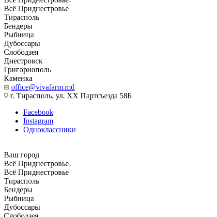
Всё Приднестровье
Тирасполь
Бендеры
Рыбница
Дубоссары
Слободзея
Днестровск
Григориополь
Каменка
office@vivafarm.md
г. Тирасполь, ул. ХХ Партсъезда 58Б
Facebook
Instagram
Одноклассники
Ваш город
Всё Приднестровье
Всё Приднестровье
Тирасполь
Бендеры
Рыбница
Дубоссары
Слободзея