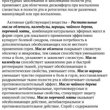
простудных заболеваний и заболеваний полости рта;
применяют для облегчения дискомфорта при воспалении
слизистых в полости рта и ротоглотки после различных
манипуляций или при воспалении.
Активные (действующие) вещества –
Растительные
масла облепихи, календулы, корицы, чайного дерева,
перечной мяты_
комбинация натуральных эфирных масел в
форме спрея для локального применения эффективно
купирует болевой синдром, снижая потребность в
дополнительных обезболивающих после местного
применения спрея.
Масло облепихи
покрывает слизистую
оболочку и микроязвы, тем самым способствуя уменьшению
отека и боли, увлажняет и заживляет слизистую.
Масло
календулы
способствует заживлению ран и быстрой
регенерации тканей, улучшает обезболивающие и
антисептические свойства, уменьшает отек.
Масло корицы
уменьшает чувство першения и боли в горле, восстанавливает
раздраженные ткани полости рта и обеспечивает сильный
противовоспалительный эффект.
Масло чайного дерева
улучшает антибактериальные, противовирусные и
противовоспалительные свойства, стимулирует защиту
иммунной системы.
Масло перечной мяты
оказывает
обезболивающее действие, антибактериальное и
противовоспалительное действие. Спрей с содержанием