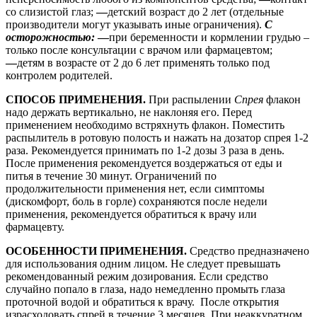
со слизистой глаз;
―
детский возраст до 2 лет (отдельные
производители могут указывать иные ограничения).
С
осторожностью:
―
при беременности и кормлении грудью –
только после консультации с врачом или фармацевтом;
―
детям в возрасте от 2 до 6 лет применять только под
контролем родителей.
СПОСОБ ПРИМЕНЕНИЯ.
При распылении
Спрея
флакон
надо держать вертикально, не наклоняя его. Перед
применением необходимо встряхнуть флакон. Поместить
распылитель в ротовую полость и нажать на дозатор спрея 1-2
раза. Рекомендуется принимать по 1-2 дозы 3 раза в день.
После применения рекомендуется воздержаться от еды и
питья в течение 30 минут. Ограничений по
продолжительности применения нет, если симптомы
(дискомфорт, боль в горле) сохраняются после недели
применения, рекомендуется обратиться к врачу или
фармацевту.
ОСОБЕННОСТИ ПРИМЕНЕНИЯ.
Средство предназначено
для использования одним лицом. Не следует превышать
рекомендованный режим дозирования. Если средство
случайно попало в глаза, надо немедленно промыть глаза
проточной водой и обратиться к врачу. После открытия
израсходовать спрей в течение 3 месяцев. При неаккуратном