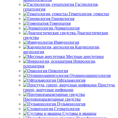
Гастрология,
гепатология
Гематология, гемостаз
Гинекология
Гомеопатия
Дерматология
Диагностические
средства
Иммунология
Кардиология,
ангиология
Местные анестетики
Неврология,
психиатрия
Онкология
Оториноларингология
Офтальмология
Простуда,
грипп, вирусные инфекции
Противопаразитарные средства
Пульмонология
Стоматология
Суставы и мышцы