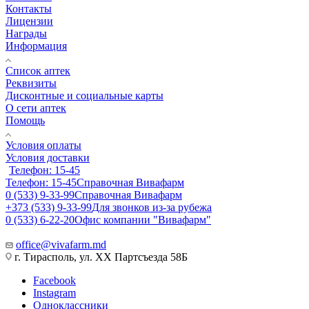
Контакты
Лицензии
Награды
Информация
Список аптек
Реквизиты
Дисконтные и социальные карты
О сети аптек
Помощь
Условия оплаты
Условия доставки
Телефон: 15-45
Телефон: 15-45
Справочная Вивафарм
0 (533) 9-33-99
Справочная Вивафарм
+373 (533) 9-33-99
Для звонков из-за рубежа
0 (533) 6-22-20
Офис компании "Вивафарм"
office@vivafarm.md
г. Тирасполь, ул. ХХ Партсъезда 58Б
Facebook
Instagram
Одноклассники