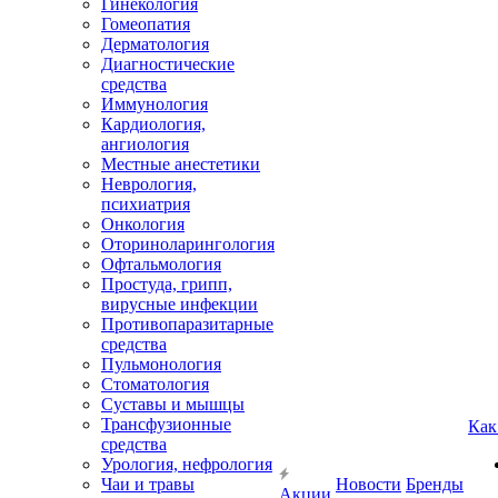
Гинекология
Гомеопатия
Дерматология
Диагностические
средства
Иммунология
Кардиология,
ангиология
Местные анестетики
Неврология,
психиатрия
Онкология
Оториноларингология
Офтальмология
Простуда, грипп,
вирусные инфекции
Противопаразитарные
средства
Пульмонология
Стоматология
Суставы и мышцы
Трансфузионные
Как
средства
Урология, нефрология
Чаи и травы
Новости
Бренды
Акции