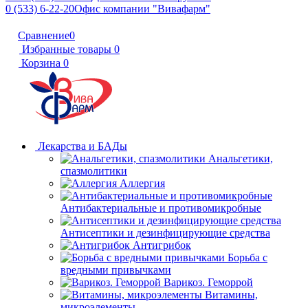
0 (533) 6-22-20
Офис компании "Вивафарм"
Сравнение
0
Избранные товары
0
Корзина
0
Лекарства и БАДы
Анальгетики,
спазмолитики
Аллергия
Антибактериальные и противомикробные
Антисептики и дезинфицирующие средства
Антигрибок
Борьба с
вредными привычками
Варикоз. Геморрой
Витамины,
микроэлементы