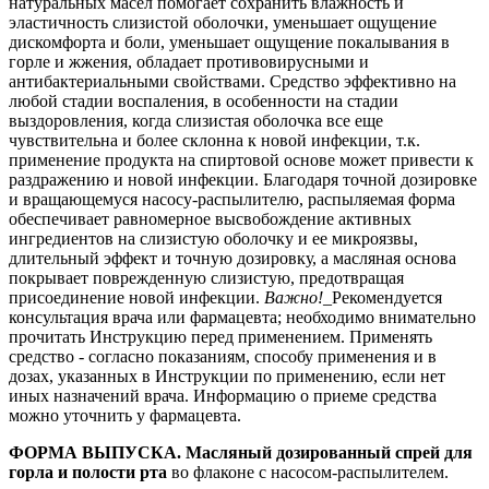
натуральных масел помогает сохранить влажность и
эластичность слизистой оболочки, уменьшает ощущение
дискомфорта и боли, уменьшает ощущение покалывания в
горле и жжения, обладает противовирусными и
антибактериальными свойствами. Средство эффективно на
любой стадии воспаления, в особенности на стадии
выздоровления, когда слизистая оболочка все еще
чувствительна и более склонна к новой инфекции, т.к.
применение продукта на спиртовой основе может привести к
раздражению и новой инфекции. Благодаря точной дозировке
и вращающемуся насосу-распылителю, распыляемая форма
обеспечивает равномерное высвобождение активных
ингредиентов на слизистую оболочку и ее микроязвы,
длительный эффект и точную дозировку, а масляная основа
покрывает поврежденную слизистую, предотвращая
присоединение новой инфекции.
Важно!
_Рекомендуется
консультация врача или фармацевта; необходимо внимательно
прочитать Инструкцию перед применением. Применять
средство - согласно показаниям, способу применения и в
дозах, указанных в Инструкции по применению, если нет
иных назначений врача. Информацию о приеме средства
можно уточнить у фармацевта.
ФОРМА ВЫПУСКА.
Масляный дозированный спрей для
горла
и полости рта
во флаконе с насосом-распылителем.