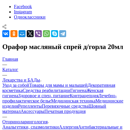
Facebook
Instagram
Одноклассники
Орафор масляный спрей д/горла 20мл
Главная
—
Каталог
—
Лекарства и БАДы
Уход за собой
Товары для мамы и малышей
Декоративная
косметика
Средства реабилитации
Гигиена
Женская
гигиена
Здоровое и спец. питание
Контрацепция
Лечебно-
профилактическое белье
Медицинская техника
Медицинские
изделия
Репелленты
Перевязочные средства
Шовный
материал
Аксессуары
Печатная продукция
—
Оториноларингология
Анальгетики, спазмолитики
Аллергия
Антибактериальные и