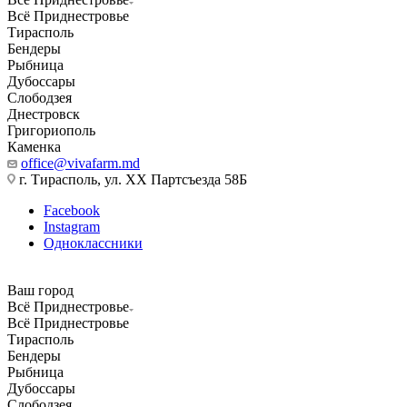
Всё Приднестровье
Тирасполь
Бендеры
Рыбница
Дубоссары
Слободзея
Днестровск
Григориополь
Каменка
office@vivafarm.md
г. Тирасполь, ул. ХХ Партсъезда 58Б
Facebook
Instagram
Одноклассники
Ваш город
Всё Приднестровье
Всё Приднестровье
Тирасполь
Бендеры
Рыбница
Дубоссары
Слободзея