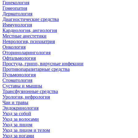
Гинекология
Гомеопатия
Дерматология
Диагностические средства
Иммунология
Кардиология, ангиология
Местные анестетики
Неврология, психиатрия
Онкология
Оториноларингология
Офтальмология
Простуда, грипп, вирусные инфекции
Противопаразитарные средства
Пульмонология
Стоматология
Суставы и мышцы
Трансфузионные средства
Урология, нефрология
Чаи и травы
Эндокринология
Уход за собой
Уход за волосами
Уход за лицом
Уход за лицом и телом
Уход за ногами