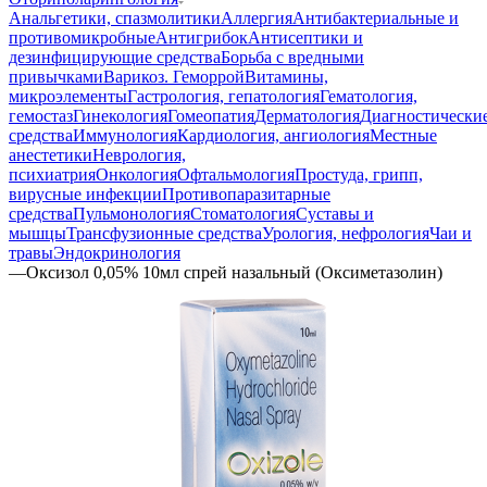
Анальгетики, спазмолитики
Аллергия
Антибактериальные и
противомикробные
Антигрибок
Антисептики и
дезинфицирующие средства
Борьба с вредными
привычками
Варикоз. Геморрой
Витамины,
микроэлементы
Гастрология, гепатология
Гематология,
гемостаз
Гинекология
Гомеопатия
Дерматология
Диагностически
средства
Иммунология
Кардиология, ангиология
Местные
анестетики
Неврология,
психиатрия
Онкология
Офтальмология
Простуда, грипп,
вирусные инфекции
Противопаразитарные
средства
Пульмонология
Стоматология
Суставы и
мышцы
Трансфузионные средства
Урология, нефрология
Чаи и
травы
Эндокринология
—
Оксизол 0,05% 10мл спрей назальный (Оксиметазолин)