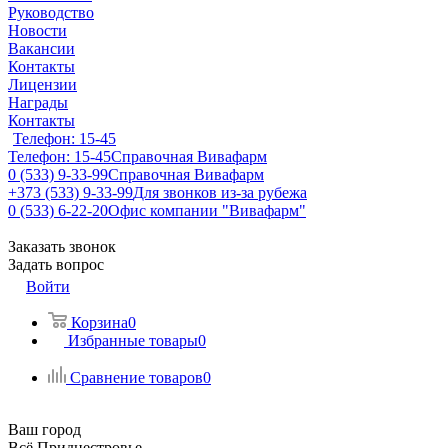
Руководство
Новости
Вакансии
Контакты
Лицензии
Награды
Контакты
Телефон: 15-45
Телефон: 15-45
Справочная Вивафарм
0 (533) 9-33-99
Справочная Вивафарм
+373 (533) 9-33-99
Для звонков из-за рубежа
0 (533) 6-22-20
Офис компании "Вивафарм"
Заказать звонок
Задать вопрос
Войти
Корзина
0
Избранные товары
0
Сравнение товаров
0
Ваш город
Всё Приднестровье