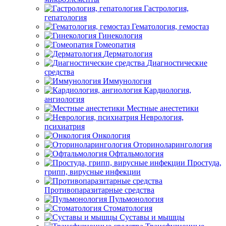
Гастрология,
гепатология
Гематология, гемостаз
Гинекология
Гомеопатия
Дерматология
Диагностические
средства
Иммунология
Кардиология,
ангиология
Местные анестетики
Неврология,
психиатрия
Онкология
Оториноларингология
Офтальмология
Простуда,
грипп, вирусные инфекции
Противопаразитарные средства
Пульмонология
Стоматология
Суставы и мышцы