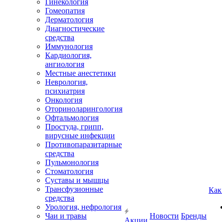
Гинекология
Гомеопатия
Дерматология
Диагностические
средства
Иммунология
Кардиология,
ангиология
Местные анестетики
Неврология,
психиатрия
Онкология
Оториноларингология
Офтальмология
Простуда, грипп,
вирусные инфекции
Противопаразитарные
средства
Пульмонология
Стоматология
Суставы и мышцы
Трансфузионные
Как
средства
Урология, нефрология
Чаи и травы
Новости
Бренды
Акции