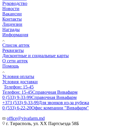
Руководство
Новости
Вакансии
Контакты
Лицензии
Награды
Информация
Список аптек
Реквизиты
Дисконтные и социальные карты
О сети аптек
Помощь
Условия оплаты
Условия доставки
Телефон: 15-45
Телефон: 15-45
Справочная Вивафарм
0 (533) 9-33-99
Справочная Вивафарм
+373 (533) 9-33-99
Для звонков из-за рубежа
0 (533) 6-22-20
Офис компании "Вивафарм"
office@vivafarm.md
г. Тирасполь, ул. ХХ Партсъезда 58Б