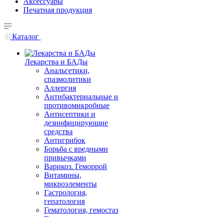
Аксессуары
Печатная продукция
Каталог
Лекарства и БАДы
Анальгетики,
спазмолитики
Аллергия
Антибактериальные и
противомикробные
Антисептики и
дезинфицирующие
средства
Антигрибок
Борьба с вредными
привычками
Варикоз. Геморрой
Витамины,
микроэлементы
Гастрология,
гепатология
Гематология, гемостаз