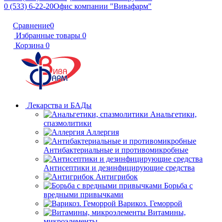
0 (533) 6-22-20
Офис компании "Вивафарм"
Сравнение
0
Избранные товары
0
Корзина
0
Лекарства и БАДы
Анальгетики,
спазмолитики
Аллергия
Антибактериальные и противомикробные
Антисептики и дезинфицирующие средства
Антигрибок
Борьба с
вредными привычками
Варикоз. Геморрой
Витамины,
микроэлементы