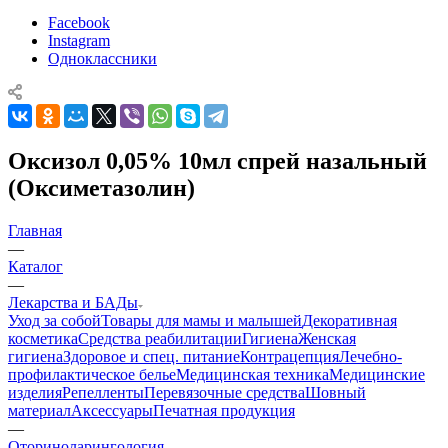
Facebook
Instagram
Одноклассники
Оксизол 0,05% 10мл спрей назальный
(Оксиметазолин)
Главная
—
Каталог
—
Лекарства и БАДы
Уход за собой
Товары для мамы и малышей
Декоративная
косметика
Средства реабилитации
Гигиена
Женская
гигиена
Здоровое и спец. питание
Контрацепция
Лечебно-
профилактическое белье
Медицинская техника
Медицинские
изделия
Репелленты
Перевязочные средства
Шовный
материал
Аксессуары
Печатная продукция
—
Оториноларингология