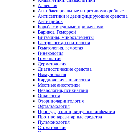
Анальгетики, спазмолитики
Аллергия
Антибактериальные и противомикробные
Антисептики и дезинфицирующие средства
Антигрибок
Борьба с вредными привычками
Варикоз. Геморрой
Витамины, микроэлементы
Гастрология, гепатология
Гематология, гемостаз
Гинекология
Гомеопатия
Дерматология
Диагностические средства
Иммунология
Кардиология, ангиология
Местные анестетики
Неврология, психиатрия
Онкология
Оториноларингология
Офтальмология
Простуда, грипп, вирусные инфекции
Противопаразитарные средства
Пульмонология
Стоматология