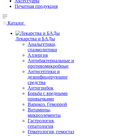
Аксессуары
Печатная продукция
Каталог
Лекарства и БАДы
Анальгетики,
спазмолитики
Аллергия
Антибактериальные и
противомикробные
Антисептики и
дезинфицирующие
средства
Антигрибок
Борьба с вредными
привычками
Варикоз. Геморрой
Витамины,
микроэлементы
Гастрология,
гепатология
Гематология, гемостаз