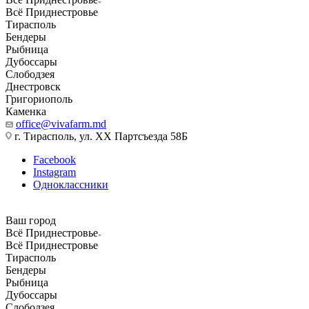
Всё Приднестровье
Тирасполь
Бендеры
Рыбница
Дубоссары
Слободзея
Днестровск
Григориополь
Каменка
office@vivafarm.md
г. Тирасполь, ул. ХХ Партсъезда 58Б
Facebook
Instagram
Одноклассники
Ваш город
Всё Приднестровье
Всё Приднестровье
Тирасполь
Бендеры
Рыбница
Дубоссары
Слободзея