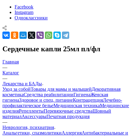
Facebook
Instagram
Одноклассники
Сердечные капли 25мл пл/фл
Главная
—
Каталог
—
Лекарства и БАДы
Уход за собой
Товары для мамы и малышей
Декоративная
косметика
Средства реабилитации
Гигиена
Женская
гигиена
Здоровое и спец. питание
Контрацепция
Лечебно-
профилактическое белье
Медицинская техника
Медицинские
изделия
Репелленты
Перевязочные средства
Шовный
материал
Аксессуары
Печатная продукция
—
Неврология, психиатрия
Анальгетики, спазмолитики
Аллергия
Антибактериальные и