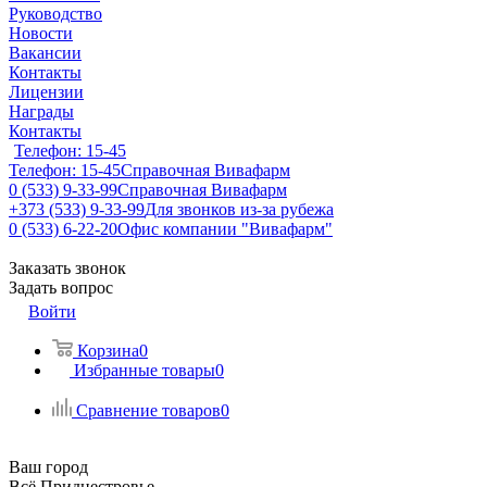
Руководство
Новости
Вакансии
Контакты
Лицензии
Награды
Контакты
Телефон: 15-45
Телефон: 15-45
Справочная Вивафарм
0 (533) 9-33-99
Справочная Вивафарм
+373 (533) 9-33-99
Для звонков из-за рубежа
0 (533) 6-22-20
Офис компании "Вивафарм"
Заказать звонок
Задать вопрос
Войти
Корзина
0
Избранные товары
0
Сравнение товаров
0
Ваш город
Всё Приднестровье