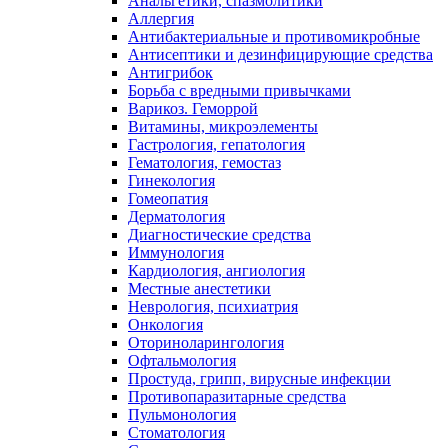
Анальгетики, спазмолитики
Аллергия
Антибактериальные и противомикробные
Антисептики и дезинфицирующие средства
Антигрибок
Борьба с вредными привычками
Варикоз. Геморрой
Витамины, микроэлементы
Гастрология, гепатология
Гематология, гемостаз
Гинекология
Гомеопатия
Дерматология
Диагностические средства
Иммунология
Кардиология, ангиология
Местные анестетики
Неврология, психиатрия
Онкология
Оториноларингология
Офтальмология
Простуда, грипп, вирусные инфекции
Противопаразитарные средства
Пульмонология
Стоматология