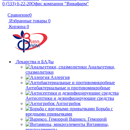
0 (533) 6-22-20
Офис компании "Вивафарм"
Сравнение
0
Избранные товары
0
Корзина
0
Лекарства и БАДы
Анальгетики,
спазмолитики
Аллергия
Антибактериальные и противомикробные
Антисептики и дезинфицирующие средства
Антигрибок
Борьба с
вредными привычками
Варикоз. Геморрой
Витамины,
микроэлементы