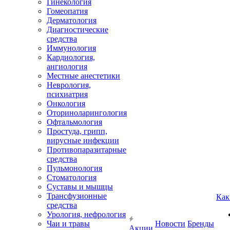
Гинекология
Гомеопатия
Дерматология
Диагностические
средства
Иммунология
Кардиология,
ангиология
Местные анестетики
Неврология,
психиатрия
Онкология
Оториноларингология
Офтальмология
Простуда, грипп,
вирусные инфекции
Противопаразитарные
средства
Пульмонология
Стоматология
Суставы и мышцы
Трансфузионные
Как
средства
Урология, нефрология
Чаи и травы
Новости
Бренды
Акции