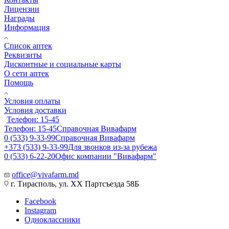
Лицензии
Награды
Информация
Список аптек
Реквизиты
Дисконтные и социальные карты
О сети аптек
Помощь
Условия оплаты
Условия доставки
Телефон: 15-45
Телефон: 15-45
Справочная Вивафарм
0 (533) 9-33-99
Справочная Вивафарм
+373 (533) 9-33-99
Для звонков из-за рубежа
0 (533) 6-22-20
Офис компании "Вивафарм"
office@vivafarm.md
г. Тирасполь, ул. ХХ Партсъезда 58Б
Facebook
Instagram
Одноклассники