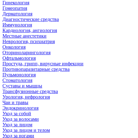
Гинекология
Гомеопатия
Дерматология
Диагностические средства
Иммунология
Кардиология, ангиология
Местные анестетики
Неврология, психиатрия
Онкология
Оториноларингология
Офтальмология
Простуда, грипп, вирусные инфекции
Противопаразитарные средства
Пульмонология
Стоматология
Суставы и мышцы
Трансфузионные средства
Урология, нефрология
Чаи и травы
Эндокринология
Уход за собой
Уход за волосами
Уход за лицом
Уход за лицом и телом
Уход за ногами