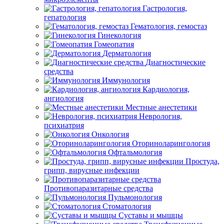
Гастрология,
гепатология
Гематология, гемостаз
Гинекология
Гомеопатия
Дерматология
Диагностические
средства
Иммунология
Кардиология,
ангиология
Местные анестетики
Неврология,
психиатрия
Онкология
Оториноларингология
Офтальмология
Простуда,
грипп, вирусные инфекции
Противопаразитарные средства
Пульмонология
Стоматология
Суставы и мышцы