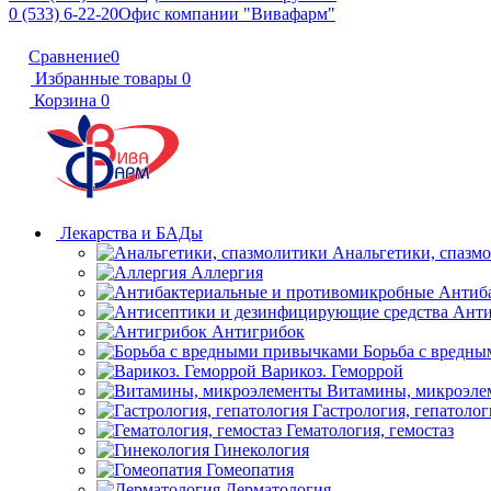
0 (533) 6-22-20
Офис компании "Вивафарм"
Сравнение
0
Избранные товары
0
Корзина
0
Лекарства и БАДы
Анальгетики, спазм
Аллергия
Антиб
Анти
Антигрибок
Борьба с вредн
Варикоз. Геморрой
Витамины, микроэле
Гастрология, гепатолог
Гематология, гемостаз
Гинекология
Гомеопатия
Дерматология