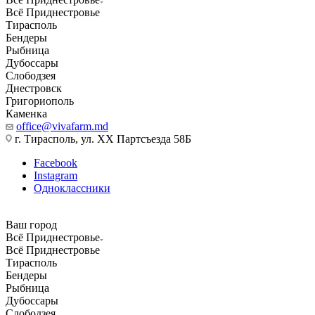
Всё Приднестровье
Тирасполь
Бендеры
Рыбница
Дубоссары
Слободзея
Днестровск
Григориополь
Каменка
office@vivafarm.md
г. Тирасполь, ул. ХХ Партсъезда 58Б
Facebook
Instagram
Одноклассники
Ваш город
Всё Приднестровье
Всё Приднестровье
Тирасполь
Бендеры
Рыбница
Дубоссары
Слободзея