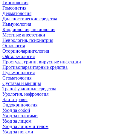
Гинекология
Гомеопатия
Дерматология
Диагностические средства
Иммунология
Кардиология, ангиология
Местные анестетики
Неврология, психиатрия
Онкология
Оториноларингология
Офтальмология
Простуда, грипп, вирусные инфекции
Противопаразитарные средства
Пульмонология
Стоматология
Суставы и мышцы
Трансфузионные средства
Урология, нефрология
Чаи и травы
Эндокринология
Уход за собой
Уход за волосами
Уход за лицом
Уход за лицом и телом
Уход за ногами