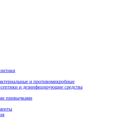
олитики
актериальные и противомикробные
септики и дезинфицирующие средства
ыми привычками
менты
ия