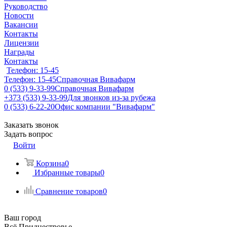
Руководство
Новости
Вакансии
Контакты
Лицензии
Награды
Контакты
Телефон: 15-45
Телефон: 15-45
Справочная Вивафарм
0 (533) 9-33-99
Справочная Вивафарм
+373 (533) 9-33-99
Для звонков из-за рубежа
0 (533) 6-22-20
Офис компании "Вивафарм"
Заказать звонок
Задать вопрос
Войти
Корзина
0
Избранные товары
0
Сравнение товаров
0
Ваш город
Всё Приднестровье