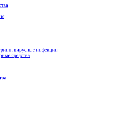
ства
ия
 грипп, вирусные инфекции
рные средства
тва