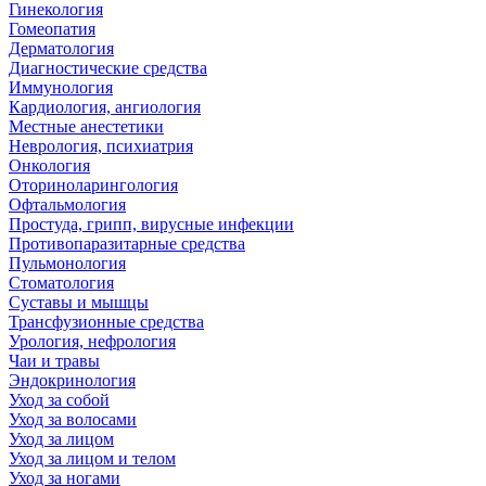
Гинекология
Гомеопатия
Дерматология
Диагностические средства
Иммунология
Кардиология, ангиология
Местные анестетики
Неврология, психиатрия
Онкология
Оториноларингология
Офтальмология
Простуда, грипп, вирусные инфекции
Противопаразитарные средства
Пульмонология
Стоматология
Суставы и мышцы
Трансфузионные средства
Урология, нефрология
Чаи и травы
Эндокринология
Уход за собой
Уход за волосами
Уход за лицом
Уход за лицом и телом
Уход за ногами