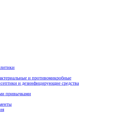
олитики
актериальные и противомикробные
септики и дезинфицирующие средства
ыми привычками
менты
ия