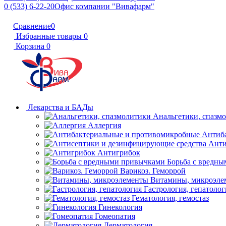
0 (533) 6-22-20
Офис компании "Вивафарм"
Сравнение
0
Избранные товары
0
Корзина
0
Лекарства и БАДы
Анальгетики, спазм
Аллергия
Антиб
Анти
Антигрибок
Борьба с вредн
Варикоз. Геморрой
Витамины, микроэле
Гастрология, гепатолог
Гематология, гемостаз
Гинекология
Гомеопатия
Дерматология