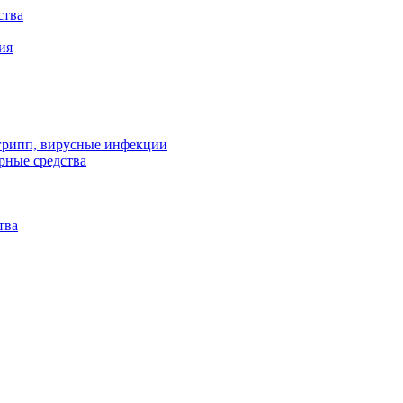
ства
ия
 грипп, вирусные инфекции
рные средства
тва