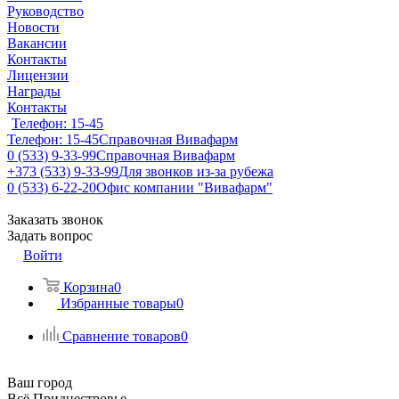
Руководство
Новости
Вакансии
Контакты
Лицензии
Награды
Контакты
Телефон: 15-45
Телефон: 15-45
Справочная Вивафарм
0 (533) 9-33-99
Справочная Вивафарм
+373 (533) 9-33-99
Для звонков из-за рубежа
0 (533) 6-22-20
Офис компании "Вивафарм"
Заказать звонок
Задать вопрос
Войти
Корзина
0
Избранные товары
0
Сравнение товаров
0
Ваш город
Всё Приднестровье