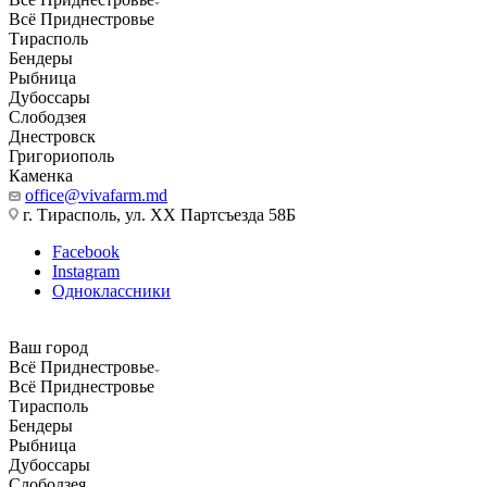
Всё Приднестровье
Тирасполь
Бендеры
Рыбница
Дубоссары
Слободзея
Днестровск
Григориополь
Каменка
office@vivafarm.md
г. Тирасполь, ул. ХХ Партсъезда 58Б
Facebook
Instagram
Одноклассники
Ваш город
Всё Приднестровье
Всё Приднестровье
Тирасполь
Бендеры
Рыбница
Дубоссары
Слободзея