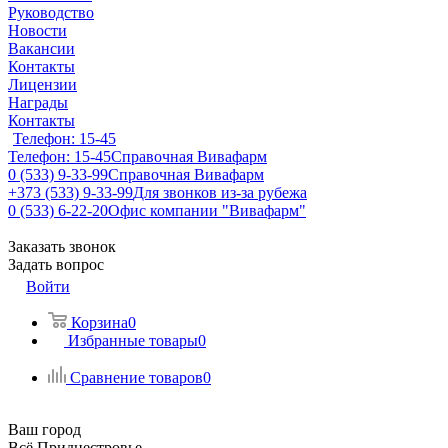
Руководство
Новости
Вакансии
Контакты
Лицензии
Награды
Контакты
Телефон: 15-45
Телефон: 15-45
Справочная Вивафарм
0 (533) 9-33-99
Справочная Вивафарм
+373 (533) 9-33-99
Для звонков из-за рубежа
0 (533) 6-22-20
Офис компании "Вивафарм"
Заказать звонок
Задать вопрос
Войти
Корзина
0
Избранные товары
0
Сравнение товаров
0
Ваш город
Всё Приднестровье