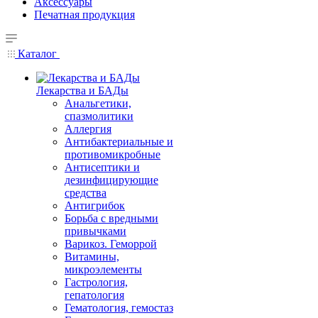
Аксессуары
Печатная продукция
Каталог
Лекарства и БАДы
Анальгетики,
спазмолитики
Аллергия
Антибактериальные и
противомикробные
Антисептики и
дезинфицирующие
средства
Антигрибок
Борьба с вредными
привычками
Варикоз. Геморрой
Витамины,
микроэлементы
Гастрология,
гепатология
Гематология, гемостаз