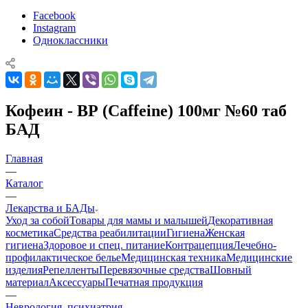
Facebook
Instagram
Одноклассники
Кофеин - ВР (Caffeine) 100мг №60 таб
БАД
Главная
—
Каталог
—
Лекарства и БАДы
Уход за собой
Товары для мамы и малышей
Декоративная
косметика
Средства реабилитации
Гигиена
Женская
гигиена
Здоровое и спец. питание
Контрацепция
Лечебно-
профилактическое белье
Медицинская техника
Медицинские
изделия
Репелленты
Перевязочные средства
Шовный
материал
Аксессуары
Печатная продукция
—
Неврология, психиатрия