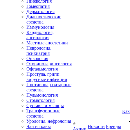
Гинекология
Гомеопатия
Дерматология
Диагностические
средства
Иммунология
Кардиология,
ангиология
Местные анестетики
Неврология,
психиатрия
Онкология
Оториноларингология
Офтальмология
Простуда, грипп,
вирусные инфекции
Противопаразитарные
средства
Пульмонология
Стоматология
Суставы и мышцы
Трансфузионные
Как
средства
Урология, нефрология
Чаи и травы
Новости
Бренды
Акции