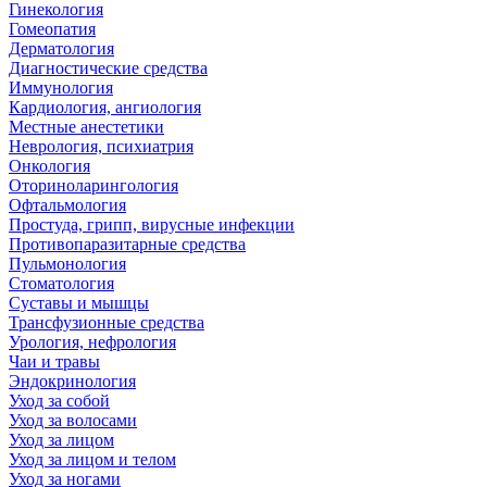
Гинекология
Гомеопатия
Дерматология
Диагностические средства
Иммунология
Кардиология, ангиология
Местные анестетики
Неврология, психиатрия
Онкология
Оториноларингология
Офтальмология
Простуда, грипп, вирусные инфекции
Противопаразитарные средства
Пульмонология
Стоматология
Суставы и мышцы
Трансфузионные средства
Урология, нефрология
Чаи и травы
Эндокринология
Уход за собой
Уход за волосами
Уход за лицом
Уход за лицом и телом
Уход за ногами