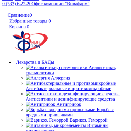
0 (533) 6-22-20
Офис компании "Вивафарм"
Сравнение
0
Избранные товары
0
Корзина
0
Лекарства и БАДы
Анальгетики,
спазмолитики
Аллергия
Антибактериальные и противомикробные
Антисептики и дезинфицирующие средства
Антигрибок
Борьба с
вредными привычками
Варикоз. Геморрой
Витамины,
микроэлементы