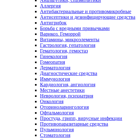
Анальгетики, спазмолитики
Аллергия
Антибактериальные и противомикробные
Антисептики и дезинфицирующие средства
Антигрибок
Борьба с вредными привычками
Варикоз. Геморрой
Витамины, микроэлементы
Гастрология, гепатология
Гематология, гемостаз
Гинекология
Гомеопатия
Дерматология
Диагностические средства
Иммунология
Кардиология, ангиология
Местные анестетики
Неврология, психиатрия
Онкология
Оториноларингология
Офтальмология
Простуда, грипп, вирусные инфекции
Противопаразитарные средства
Пульмонология
Стоматология