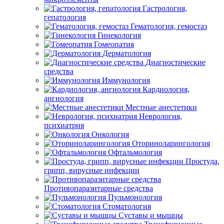
Гастрология,
гепатология
Гематология, гемостаз
Гинекология
Гомеопатия
Дерматология
Диагностические
средства
Иммунология
Кардиология,
ангиология
Местные анестетики
Неврология,
психиатрия
Онкология
Оториноларингология
Офтальмология
Простуда,
грипп, вирусные инфекции
Противопаразитарные средства
Пульмонология
Стоматология
Суставы и мышцы