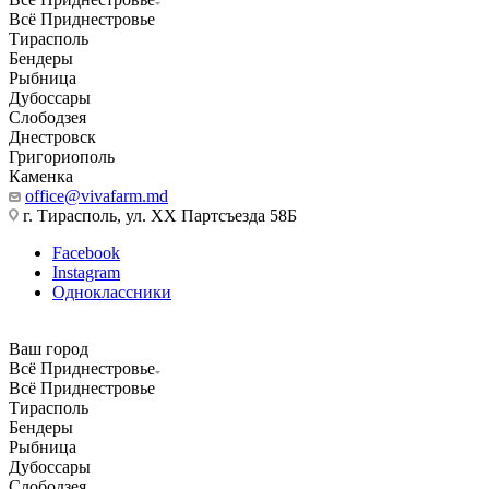
Всё Приднестровье
Тирасполь
Бендеры
Рыбница
Дубоссары
Слободзея
Днестровск
Григориополь
Каменка
office@vivafarm.md
г. Тирасполь, ул. ХХ Партсъезда 58Б
Facebook
Instagram
Одноклассники
Ваш город
Всё Приднестровье
Всё Приднестровье
Тирасполь
Бендеры
Рыбница
Дубоссары
Слободзея