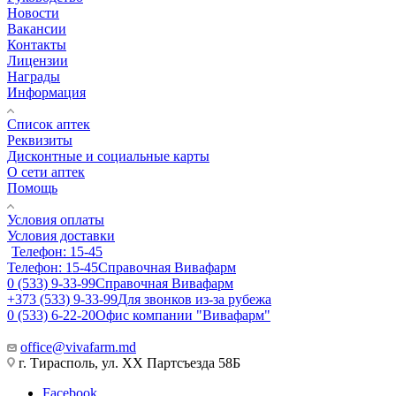
Новости
Вакансии
Контакты
Лицензии
Награды
Информация
Список аптек
Реквизиты
Дисконтные и социальные карты
О сети аптек
Помощь
Условия оплаты
Условия доставки
Телефон: 15-45
Телефон: 15-45
Справочная Вивафарм
0 (533) 9-33-99
Справочная Вивафарм
+373 (533) 9-33-99
Для звонков из-за рубежа
0 (533) 6-22-20
Офис компании "Вивафарм"
office@vivafarm.md
г. Тирасполь, ул. ХХ Партсъезда 58Б
Facebook